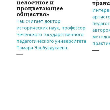
целостное и
тран
процветающее
Интерв
общество»
артисто
Так считает доктор
педагог
исторических наук, профессор
авторо
Чеченского государственного
методо
педагогического университета
практик
Тамара Эльбуздукаева.