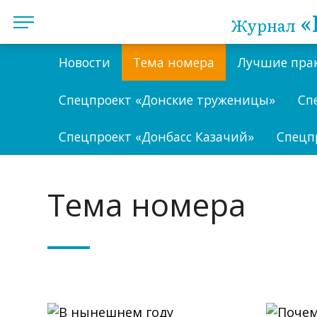
«
Журнал
Новости
Тема номера
Лучшие пра
Спецпроект «Донские труженицы»
Сп
Спецпроект «Донбасс Казачий»
Спецп
Тема номера