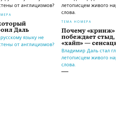
ОМЕРА
который
ТЕМА НОМЕРА
оил Даль
Почему «кринж»
побеждает стыд,
русскому языку не
«хайп» — сенса
стены от англицизмов?
Владимир Даль стал г
летописцем живого на
слова.