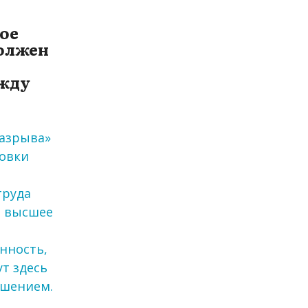
ое
должен
ежду
разрыва»
товки
труда
в высшее
нность,
т здесь
ешением.