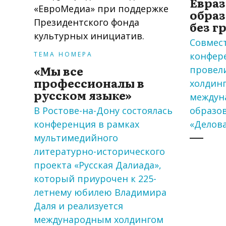
Евраз
образ
без г
Совмес
конфер
ТЕМА НОМЕРА
«Мы все
провел
профессионалы в
холдин
русском языке»
междун
В Ростове-на-Дону состоялась
образо
конференция в рамках
«Делова
мультимедийного
литературно-исторического
проекта «Русская Далиада»,
который приурочен к 225-
летнему юбилею Владимира
Даля и реализуется
международным холдингом