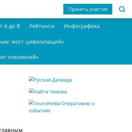
Принять участие
т А до Я
Рейтинги
Инфографика
рым: мост цивилизаций»
оэт поколений»