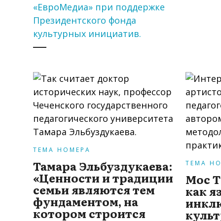
«ЕвроМедиа» при поддержке
Президентского фонда
культурных инициатив.
ТЕМА НОМЕРА
Тамара Эльбуздукаева:
ТЕМА Н
«Ценности и традиции
Мос Т
семьи являются тем
как я
фундаментом, на
инкл
котором строится
куль