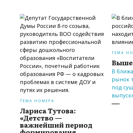
ТЕМА Н
Выше
В ближ
рынок т
под су
выпуск
ТЕМА НОМЕРА
Лариса Тутова:
«Детство —
важнейший период
формирования