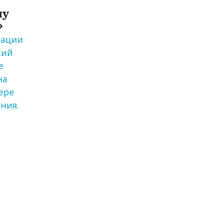
му
»
зации
кий
е
на
фере
ния.