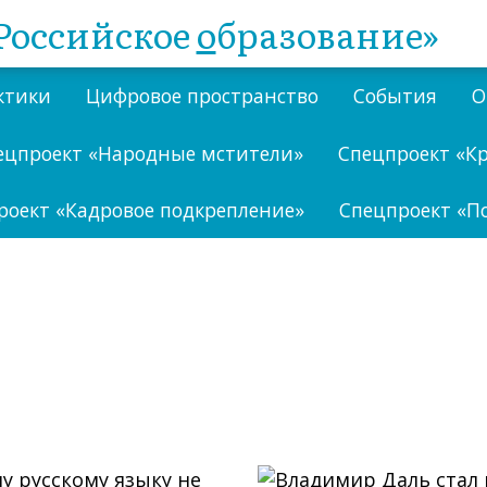
Российское
о
бразование»
ктики
Цифровое пространство
События
О
ецпроект «Народные мстители»
Спецпроект «К
роект «Кадровое подкрепление»
Спецпроект «П