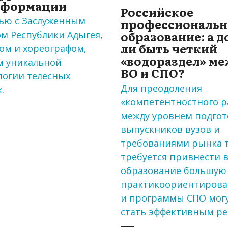
сформации
Российское
ью с Заслуженным
профессиональн
образование: а 
м Республики Адыгея,
ли быть четкий
ом и хореографом,
«водораздел» м
м уникальной
ВО и СПО?
логии телесных
Для преодоления
.
«компетентностного 
между уровнем подго
выпускников вузов и
требованиями рынка 
требуется привнести 
образование большую
практикоориентирова
и программы СПО могу
стать эффективным р