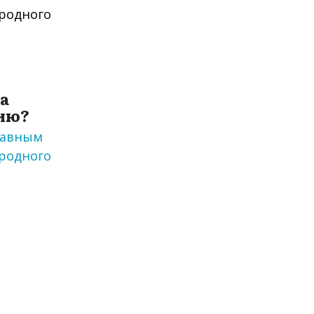
 а
цию?
лавным
родного