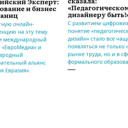
сказала:
ийский Эксперт:
«Педагогическо
ование и бизнес
дизайнеру быть!
раниц
С развитием цифрови
тную онлайн-
понятие «педагогичес
енцию на эту тему
дизайн» стало все чащ
и международный
появляться не только 
г «ЕвроМедиа» и
рынке труда, но и в с
ародный
формального образова
вательный альянс
я Евразия».