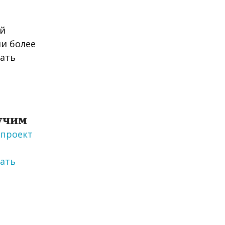
учим
проект
е
ать