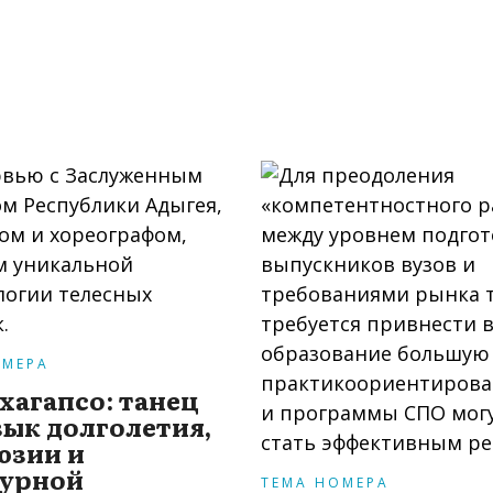
ОМЕРА
хагапсо: танец
зык долголетия,
юзии и
турной
ТЕМА НОМЕРА