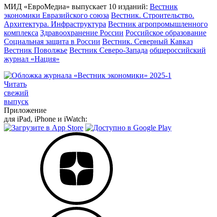
МИД «ЕвроМедиа» выпускает 10 изданий:
Вестник
экономики Евразийского союза
Вестник. Строительство.
Архитектура. Инфраструктура
Вестник агропромышленного
комплекса
Здравоохранение России
Российское образование
Социальная защита в России
Вестник. Северный Кавказ
Вестник Поволжье
Вестник Северо-Запада
общероссийский
журнал «Нация»
Читать
свежий
выпуск
Приложение
для iPad, iPhone и iWatch: