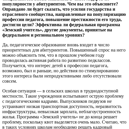
популярности у абитуриентов. Чем вы это объясняете?
Оправдано ли будет сказать, что усилия государства и
отраслевого сообщества, направленные на популяризацию
профессии педагога, повышение престижности его труда,
достигли цели? Эффективна ли федеральная программа
«Земский учитель», другие документы, принятые на
федеральном и региональном уровнях?
Да, педагогическое образование вновь входит в число
приоритетных для абитуриентов. Повышенный спрос на него
можно объяснить тем, что в прошлом учебном году
проводилась активная работа по развитию педклассов.
Получается, что интерес детей к профессии педагога,
возможно, был и раньше, но действия по стимулированию
этого интереса были непродуктивными либо отсутствовали
совсем.
Особая ситуация — в сельских школах в труднодоступной
местности. Такие учреждения испытывают острую проблему
с педагогическими кадрами. Выпускников педвузов не
устраивают низкая транспортная доступность, неразвитость
инфраструктуры, невысокая зарплата, неблагоустроенность
жилья. Программа «Земский учитель» не до конца решает
проблему, поскольку квот выделяется очень мало. Считаю, что
в таких условиях школам необходимо решать кадровый