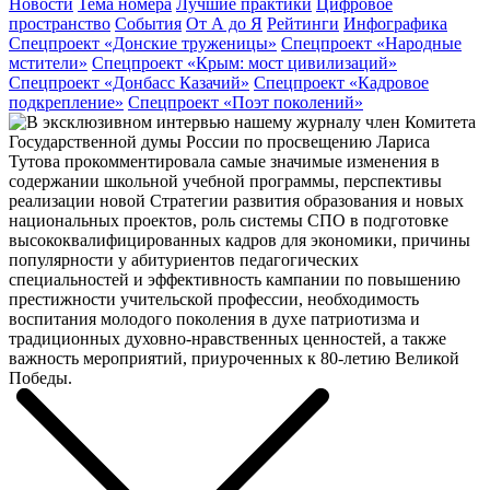
Новости
Тема номера
Лучшие практики
Цифровое
пространство
События
От А до Я
Рейтинги
Инфографика
Спецпроект «Донские труженицы»
Спецпроект «Народные
мстители»
Спецпроект «Крым: мост цивилизаций»
Спецпроект «Донбасс Казачий»
Спецпроект «Кадровое
подкрепление»
Спецпроект «Поэт поколений»