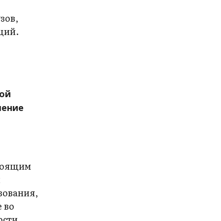
зов,
ций.
кой
шение
стоящим
н
зования,
 во
ости