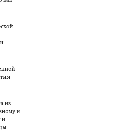
еской
 и
енной
этим
а из
вному и
 и
оды