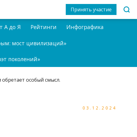
Принять участие
т А до Я
Рейтинги
Инфографика
рым: мост цивилизаций»
оэт поколений»
03.12.2024