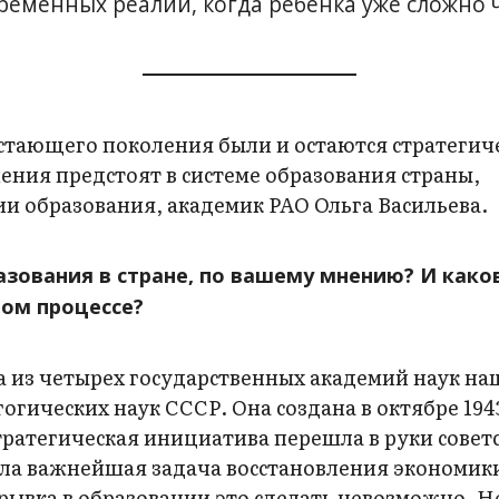
еменных реалий, когда ребенка уже сложно 
стающего поколения были и остаются стратегич
ения предстоят в системе образования страны,
ии образования, академик РАО Ольга Васильева.
зования в стране, по вашему мнению? И како
том процессе?
а из четырех государственных академий наук на
гических наук СССР. Она создана в октябре 1943
стратегическая инициатива перешла в руки совет
яла важнейшая задача восстановления экономик
 рывка в образовании это сделать невозможно. Н