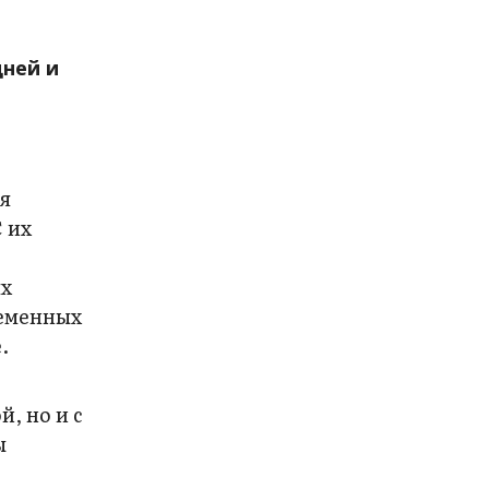
дней и
и
я
 их
ях
ременных
.
, но и с
ы