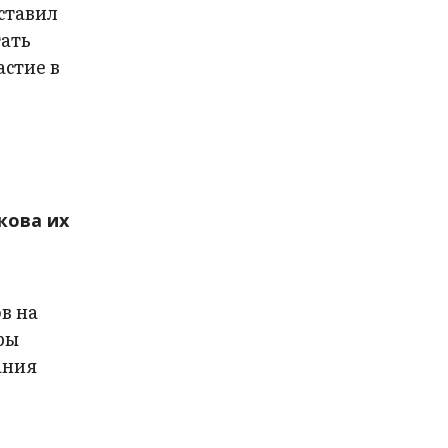
ставил
тать
стие в
кова их
в на
ры
ания