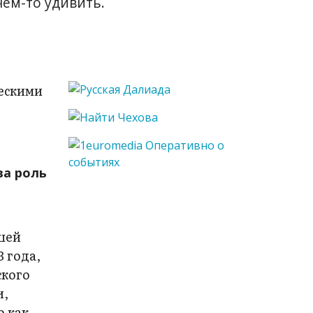
чем-то удивить.
ескими
ва роль
шей
 года,
ского
и,
о как