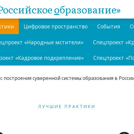
Российское
о
бразование»
ктики
Цифровое пространство
События
О
ецпроект «Народные мстители»
Спецпроект «К
роект «Кадровое подкрепление»
Спецпроект «П
ЛУЧШИЕ ПРАКТИКИ