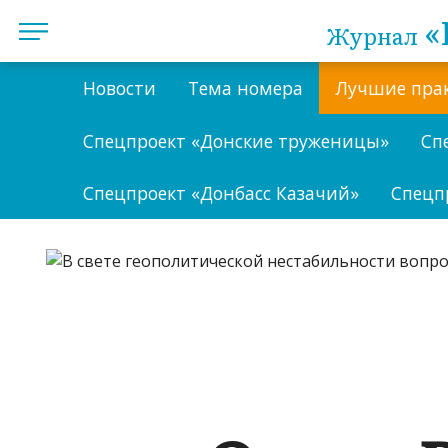
«
Журнал
Новости
Тема номера
Лучшие пра
Спецпроект «Донские труженицы»
Сп
Спецпроект «Донбасс Казачий»
Спецп