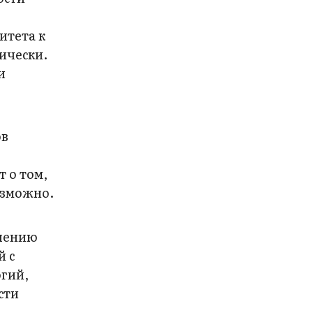
итета к
ически.
и
ов
 о том,
озможно.
илению
й с
огий,
сти