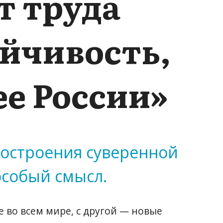
т труда
ойчивость,
ее России»
построения суверенной
особый смысл.
 во всем мире, с другой — новые