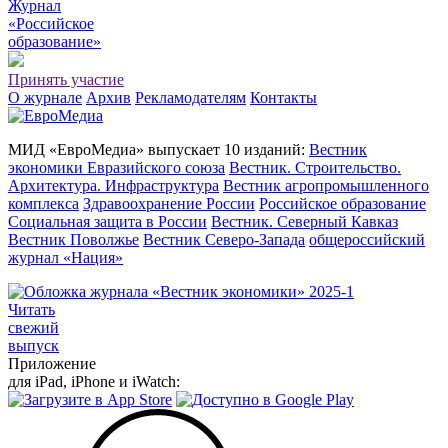
Журнал
«Российское
о
бразование»
Принять участие
О журнале
Архив
Рекламодателям
Контакты
МИД «ЕвроМедиа» выпускает 10 изданий:
Вестник
экономики Евразийского союза
Вестник. Строительство.
Архитектура. Инфраструктура
Вестник агропромышленного
комплекса
Здравоохранение России
Российское образование
Социальная защита в России
Вестник. Северный Кавказ
Вестник Поволжье
Вестник Северо-Запада
общероссийский
журнал «Нация»
Читать
свежий
выпуск
Приложение
для iPad, iPhone и iWatch: