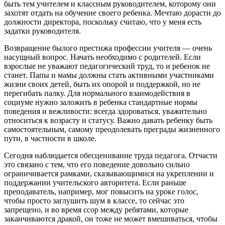
быть тем учителем и классным руководителем, которому они
захотят отдать на обучение своего ребенка. Мечтаю дорасти до
должности директора, поскольку считаю, что у меня есть
задатки руководителя.
Возвращение былого престижа профессии учителя — очень
насущный вопрос. Начать необходимо с родителей. Если
взрослые не уважают педагогический труд, то и ребенок не
станет. Папы и мамы должны стать активными участниками
жизни своих детей, быть их опорой и поддержкой, но не
перегибать палку. Для нормального взаимодействия в
социуме нужно заложить в ребенка стандартные нормы
поведения и вежливости: всегда здороваться, уважительно
относиться к возрасту и статусу. Важно давать ребенку быть
самостоятельным, самому преодолевать преграды жизненного
пути, в частности в школе.
Сегодня наблюдается обесценивание труда педагога. Отчасти
это связано с тем, что его поведение довольно сильно
ограничивается рамками, сказывающимися на укреплении и
поддержании учительского авторитета. Если раньше
преподаватель, например, мог повысить на уроке голос,
чтобы просто заглушить шум в классе, то сейчас это
запрещено, и во время ссор между ребятами, которые
заканчиваются дракой, он тоже не может вмешиваться, чтобы