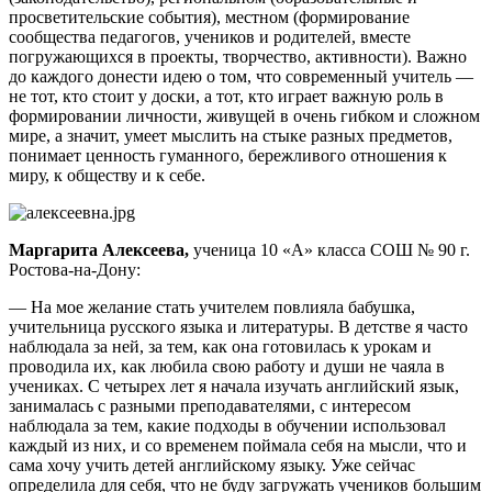
просветительские события), местном (формирование
сообщества педагогов, учеников и родителей, вместе
погружающихся в проекты, творчество, активности). Важно
до каждого донести идею о том, что современный учитель —
не тот, кто стоит у доски, а тот, кто играет важную роль в
формировании личности, живущей в очень гибком и сложном
мире, а значит, умеет мыслить на стыке разных предметов,
понимает ценность гуманного, бережливого отношения к
миру, к обществу и к себе.
Маргарита Алексеева,
ученица 10 «А» класса СОШ № 90 г.
Ростова-на-Дону:
— На мое желание стать учителем повлияла бабушка,
учительница русского языка и литературы. В детстве я часто
наблюдала за ней, за тем, как она готовилась к урокам и
проводила их, как любила свою работу и души не чаяла в
учениках. С четырех лет я начала изучать английский язык,
занималась с разными преподавателями, с интересом
наблюдала за тем, какие подходы в обучении использовал
каждый из них, и со временем поймала себя на мысли, что и
сама хочу учить детей английскому языку. Уже сейчас
определила для себя, что не буду загружать учеников большим