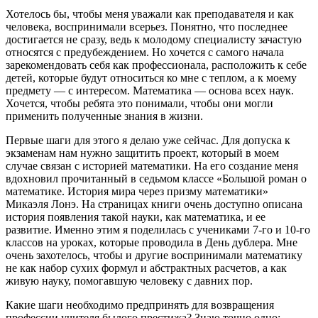
Хотелось бы, чтобы меня уважали как преподавателя и как
человека, воспринимали всерьез. Понятно, что последнее
достигается не сразу, ведь к молодому специалисту зачастую
относятся с предубеждением. Но хочется с самого начала
зарекомендовать себя как профессионала, расположить к себе
детей, которые будут относиться ко мне с теплом, а к моему
предмету — с интересом. Математика — основа всех наук.
Хочется, чтобы ребята это понимали, чтобы они могли
применить полученные знания в жизни.
Первые шаги для этого я делаю уже сейчас. Для допуска к
экзаменам нам нужно защитить проект, который в моем
случае связан с историей математики. На его создание меня
вдохновил прочитанный в седьмом классе «Большой роман о
математике. История мира через призму математики»
Микаэля Лонэ. На страницах книги очень доступно описана
история появления такой науки, как математика, и ее
развитие. Именно этим я поделилась с учениками 7-го и 10-го
классов на уроках, которые проводила в День дублера. Мне
очень захотелось, чтобы и другие воспринимали математику
не как набор сухих формул и абстрактных расчетов, а как
живую науку, помогавшую человеку с давних пор.
Какие шаги необходимо предпринять для возвращения
профессии учителя былого престижа? Знаю точно одно: