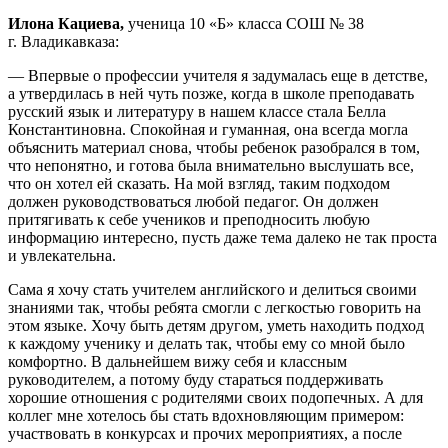
Илона Кациева,
ученица 10 «Б» класса СОШ № 38
г. Владикавказа:
— Впервые о профессии учителя я задумалась еще в детстве,
а утвердилась в ней чуть позже, когда в школе преподавать
русский язык и литературу в нашем классе стала Белла
Константиновна. Спокойная и гуманная, она всегда могла
объяснить материал снова, чтобы ребенок разобрался в том,
что непонятно, и готова была внимательно выслушать все,
что он хотел ей сказать. На мой взгляд, таким подходом
должен руководствоваться любой педагог. Он должен
притягивать к себе учеников и преподносить любую
информацию интересно, пусть даже тема далеко не так проста
и увлекательна.
Сама я хочу стать учителем английского и делиться своими
знаниями так, чтобы ребята смогли с легкостью говорить на
этом языке. Хочу быть детям другом, уметь находить подход
к каждому ученику и делать так, чтобы ему со мной было
комфортно. В дальнейшем вижу себя и классным
руководителем, а потому буду стараться поддерживать
хорошие отношения с родителями своих подопечных. А для
коллег мне хотелось бы стать вдохновляющим примером:
участвовать в конкурсах и прочих мероприятиях, а после