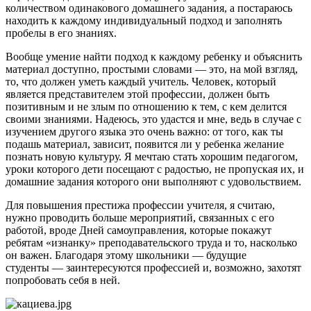
количеством одинакового домашнего задания, а постараюсь
находить к каждому индивидуальный подход и заполнять
пробелы в его знаниях.
Вообще умение найти подход к каждому ребенку и объяснить
материал доступно, простыми словами — это, на мой взгляд,
то, что должен уметь каждый учитель. Человек, который
является представителем этой профессии, должен быть
позитивным и не злым по отношению к тем, с кем делится
своими знаниями. Надеюсь, это удастся и мне, ведь в случае с
изучением другого языка это очень важно: от того, как ты
подашь материал, зависит, появится ли у ребенка желание
познать новую культуру. Я мечтаю стать хорошим педагогом,
уроки которого дети посещают с радостью, не пропуская их, и
домашние задания которого они выполняют с удовольствием.
Для повышения престижа профессии учителя, я считаю,
нужно проводить больше мероприятий, связанных с его
работой, вроде Дней самоуправления, которые покажут
ребятам «изнанку» преподавательского труда и то, насколько
он важен. Благодаря этому школьники — будущие
студенты — заинтересуются профессией и, возможно, захотят
попробовать себя в ней.