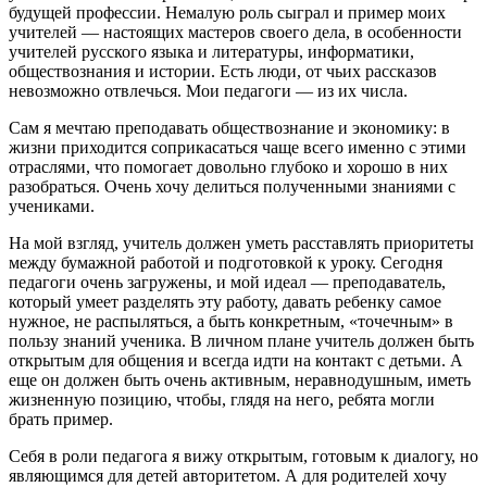
будущей профессии. Немалую роль сыграл и пример моих
учителей — настоящих мастеров своего дела, в особенности
учителей русского языка и литературы, информатики,
обществознания и истории. Есть люди, от чьих рассказов
невозможно отвлечься. Мои педагоги — из их числа.
Сам я мечтаю преподавать обществознание и экономику: в
жизни приходится соприкасаться чаще всего именно с этими
отраслями, что помогает довольно глубоко и хорошо в них
разобраться. Очень хочу делиться полученными знаниями с
учениками.
На мой взгляд, учитель должен уметь расставлять приоритеты
между бумажной работой и подготовкой к уроку. Сегодня
педагоги очень загружены, и мой идеал — преподаватель,
который умеет разделять эту работу, давать ребенку самое
нужное, не распыляться, а быть конкретным, «точечным» в
пользу знаний ученика. В личном плане учитель должен быть
открытым для общения и всегда идти на контакт с детьми. А
еще он должен быть очень активным, неравнодушным, иметь
жизненную позицию, чтобы, глядя на него, ребята могли
брать пример.
Себя в роли педагога я вижу открытым, готовым к диалогу, но
являющимся для детей авторитетом. А для родителей хочу