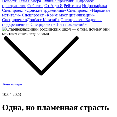
Новости
Тема номера
Лучшие практики
Цифровое
пространство
События
От А до Я
Рейтинги
Инфографика
Спецпроект «Донские труженицы»
Спецпроект «Народные
мстители»
Спецпроект «Крым: мост цивилизаций»
Спецпроект «Донбасс Казачий»
Спецпроект «Кадровое
подкрепление»
Спецпроект «Поэт поколений»
Тема номера
10.04.2023
Одна, но пламенная страсть