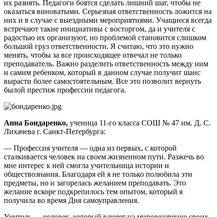
их разнять. Педагоги боятся сделать лишний шаг, чтобы не
оказаться виноватыми. Серьезная ответственность ложится на
них и в случае с выездными мероприятиями. Учащиеся всегда
встречают такие инициативы с восторгом, да и учителя с
радостью их организуют, но проблемой становится слишком
большой груз ответственности. Я считаю, что это нужно
менять, чтобы за все происходящее отвечал не только
преподаватель. Важно разделить ответственность между ним
и самим ребенком, который в данном случае получит шанс
вырасти более самостоятельным. Все это позволит вернуть
былой престиж профессии педагога.
Анна Бондаренко,
ученица 11-го класса СОШ № 47 им. Д. С.
Лихачева г. Санкт-Петербурга:
— Профессия учителя — одна из первых, с которой
сталкивается человек на своем жизненном пути. Разжечь во
мне интерес к ней смогла учительница истории и
обществознания. Благодаря ей я не только полюбила эти
предметы, но и загорелась желанием преподавать. Это
желание вскоре подкрепилось тем опытом, который я
получила во время Дня самоуправления.
Учитель — человек, который влияет на мировоззрение своих