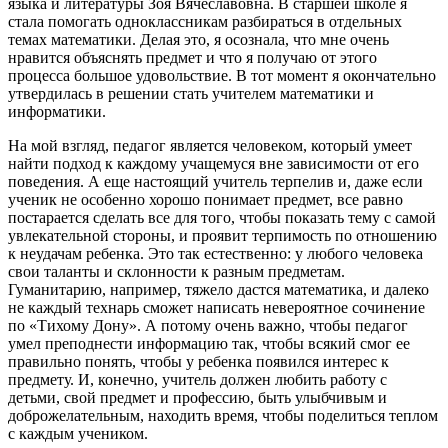
языка и литературы Зоя Вячеславовна. В старшей школе я
стала помогать одноклассникам разбираться в отдельных
темах математики. Делая это, я осознала, что мне очень
нравится объяснять предмет и что я получаю от этого
процесса большое удовольствие. В тот момент я окончательно
утвердилась в решении стать учителем математики и
информатики.
На мой взгляд, педагог является человеком, который умеет
найти подход к каждому учащемуся вне зависимости от его
поведения. А еще настоящий учитель терпелив и, даже если
ученик не особенно хорошо понимает предмет, все равно
постарается сделать все для того, чтобы показать тему с самой
увлекательной стороны, и проявит терпимость по отношению
к неудачам ребенка. Это так естественно: у любого человека
свои таланты и склонности к разным предметам.
Гуманитарию, например, тяжело дастся математика, и далеко
не каждый технарь сможет написать невероятное сочинение
по «Тихому Дону». А потому очень важно, чтобы педагог
умел преподнести информацию так, чтобы всякий смог ее
правильно понять, чтобы у ребенка появился интерес к
предмету. И, конечно, учитель должен любить работу с
детьми, свой предмет и профессию, быть улыбчивым и
доброжелательным, находить время, чтобы поделиться теплом
с каждым учеником.