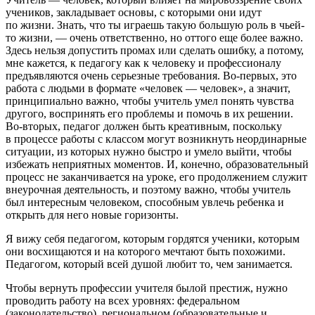
учеников, закладывает основы, с которыми они идут
по жизни. Знать, что ты играешь такую большую роль в чьей-
то жизни, — очень ответственно, но оттого еще более важно.
Здесь нельзя допустить промах или сделать ошибку, а потому,
мне кажется, к педагогу как к человеку и профессионалу
предъявляются очень серьезные требования. Во-первых, это
работа с людьми в формате «человек — человек», а значит,
принципиально важно, чтобы учитель умел понять чувства
другого, воспринять его проблемы и помочь в их решении.
Во-вторых, педагог должен быть креативным, поскольку
в процессе работы с классом могут возникнуть неординарные
ситуации, из которых нужно быстро и умело выйти, чтобы
избежать неприятных моментов. И, конечно, образовательный
процесс не заканчивается на уроке, его продолжением служит
внеурочная деятельность, и поэтому важно, чтобы учитель
был интересным человеком, способным увлечь ребенка и
открыть для него новые горизонты.
Я вижу себя педагогом, которым гордятся ученики, которым
они восхищаются и на которого мечтают быть похожими.
Педагогом, который всей душой любит то, чем занимается.
Чтобы вернуть профессии учителя былой престиж, нужно
проводить работу на всех уровнях: федеральном
(законодательство), региональном (образовательные и