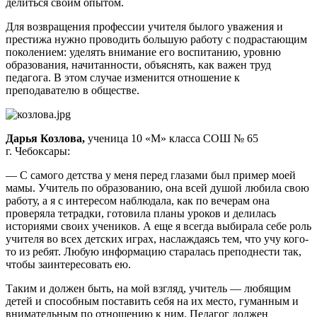
делиться своим опытом.
Для возвращения профессии учителя былого уважения и
престижа нужно проводить большую работу с подрастающим
поколением: уделять внимание его воспитанию, уровню
образования, начитанности, объяснять, как важен труд
педагога. В этом случае изменится отношение к
преподавателю в обществе.
Дарья Козлова,
ученица 10 «М» класса СОШ № 65
г. Чебоксары:
— С самого детства у меня перед глазами был пример моей
мамы. Учитель по образованию, она всей душой любила свою
работу, а я с интересом наблюдала, как по вечерам она
проверяла тетрадки, готовила планы уроков и делилась
историями своих учеников. А еще я всегда выбирала себе роль
учителя во всех детских играх, наслаждаясь тем, что учу кого-
то из ребят. Любую информацию старалась преподнести так,
чтобы заинтересовать ею.
Таким и должен быть, на мой взгляд, учитель — любящим
детей и способным поставить себя на их место, гуманным и
внимательным по отношению к ним. Педагог должен