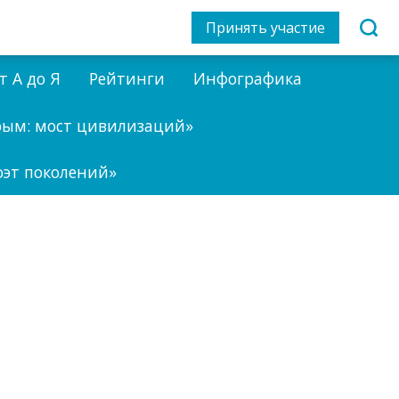
Принять участие
т А до Я
Рейтинги
Инфографика
рым: мост цивилизаций»
оэт поколений»