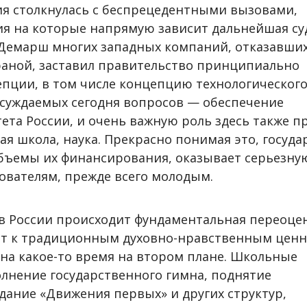
сия столкнулась с беспрецедентными вызовами,
ия на которые напрямую зависит дальнейшая су
Демарш многих западных компаний, отказавших
раной, заставил правительство принципиально
пции, в том числе концепцию технологическог
бсуждаемых сегодня вопросов — обеспечение
тета России, и очень важную роль здесь также 
я школа, наука. Прекрасно понимая это, госуда
бъемы их финансирования, оказывает серьезну
ователям, прежде всего молодым.
а в России происходит фундаментальная переоце
рат к традиционным духовно-нравственным ценн
 на какое-то время на втором плане. Школьные
олнение государственного гимна, поднятие
здание «Движения первых» и других структур,