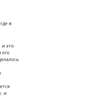
где в
 и это
 его
делалось
ю
ется
, и