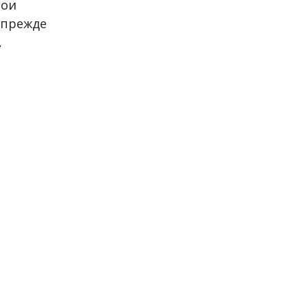
вои
 прежде
,