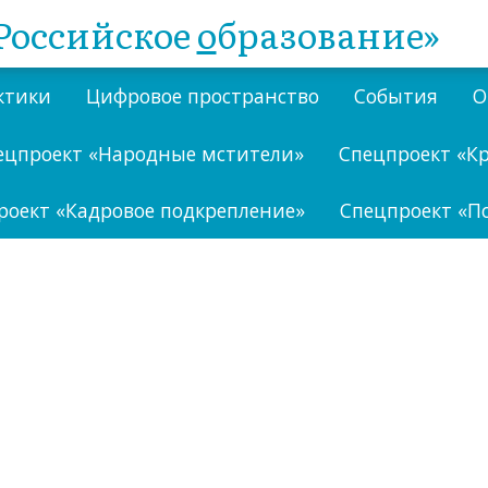
Российское
о
бразование»
ктики
Цифровое пространство
События
О
ецпроект «Народные мстители»
Спецпроект «К
роект «Кадровое подкрепление»
Спецпроект «П