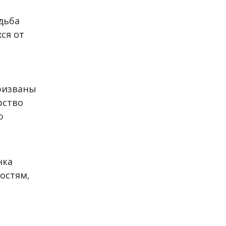
дьба
ся от
о
призваны
рство
ю
нка
остям,