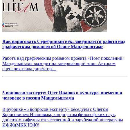
Как нарисовать Серебряный век: завершается работа над
графическим романом об Осипе Мандельштаме
Работа над графическим романом проекта «Поэт поколений:
Мандельштам» выходит на завершающий этап. Автором
сценария стала директор…
5 вопросов эксперту: Олег Иванов о культуре, времени и
человеке в поэзии Мандельштама
В рубрике «5 вопросов эксперту» беседуем с Олегом
Борисовичем Ивановым, кандидатом философских наук,
доцентом кафедры отечественной и зарубежной литературы
ИФЖиМКК ЮФУ.