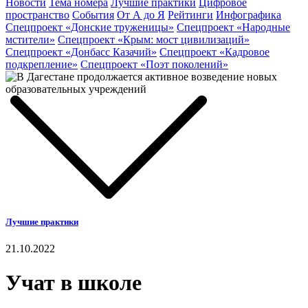
Новости
Тема номера
Лучшие практики
Цифровое
пространство
События
От А до Я
Рейтинги
Инфографика
Спецпроект «Донские труженицы»
Спецпроект «Народные
мстители»
Спецпроект «Крым: мост цивилизаций»
Спецпроект «Донбасс Казачий»
Спецпроект «Кадровое
подкрепление»
Спецпроект «Поэт поколений»
Лучшие практики
21.10.2022
Учат в школе