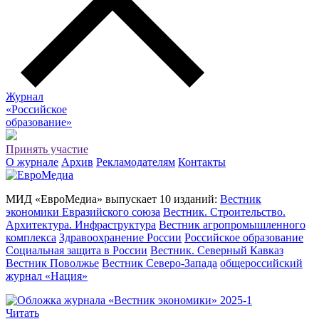
Журнал
«Российское
о
бразование»
Принять участие
О журнале
Архив
Рекламодателям
Контакты
МИД «ЕвроМедиа» выпускает 10 изданий:
Вестник
экономики Евразийского союза
Вестник. Строительство.
Архитектура. Инфраструктура
Вестник агропромышленного
комплекса
Здравоохранение России
Российское образование
Социальная защита в России
Вестник. Северный Кавказ
Вестник Поволжье
Вестник Северо-Запада
общероссийский
журнал «Нация»
Читать