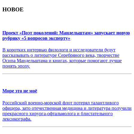
НОВОЕ
Проект «Поэт поколений: Мандельштам» запускает новую
рубрику «5 вопросов эксперту»
В коротких интервью филологи и исследователи будут
рассказывать о литературе Серебряного века, творчестве
Осипа Мандельштама и книгах, которые помогают лучше
понять эпоху.
Море это не моё
Российский военно-морской флот потерял талантливого
офицера, зато отечественная медицина и литература получили
прекрасного хирурга-офтальмолога и блистательного
лексикографа.