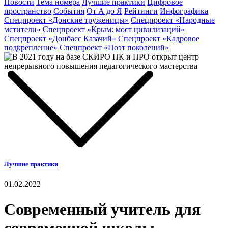
Новости
Тема номера
Лучшие практики
Цифровое
пространство
События
От А до Я
Рейтинги
Инфографика
Спецпроект «Донские труженицы»
Спецпроект «Народные
мстители»
Спецпроект «Крым: мост цивилизаций»
Спецпроект «Донбасс Казачий»
Спецпроект «Кадровое
подкрепление»
Спецпроект «Поэт поколений»
Лучшие практики
01.02.2022
Современный учитель для
современной школы