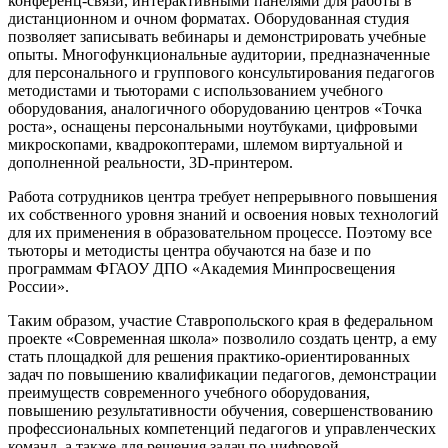
конференц-связи, интерактивными панелями для работы в
дистанционном и очном форматах. Оборудованная студия
позволяет записывать вебинары и демонстрировать учебные
опыты. Многофункциональные аудитории, предназначенные
для персонального и группового консультирования педагогов
методистами и тьюторами с использованием учебного
оборудования, аналогичного оборудованию центров «Точка
роста», оснащены персональными ноутбуками, цифровыми
микроскопами, квадрокоптерами, шлемом виртуальной и
дополненной реальности, 3D-принтером.
Работа сотрудников центра требует непрерывного повышения
их собственного уровня знаний и освоения новых технологий
для их применения в образовательном процессе. Поэтому все
тьюторы и методисты центра обучаются на базе и по
программам ФГАОУ ДПО «Академия Минпросвещения
России».
Таким образом, участие Ставропольского края в федеральном
проекте «Современная школа» позволило создать центр, а ему
стать площадкой для решения практико-­ориентированных
задач по повышению квалификации педагогов, демонстрации
преимуществ современного учебного оборудования,
повышению результативности обучения, совершенствованию
профессиональных компетенций педагогов и управленческих
команд, а также для решения задач по цифровой