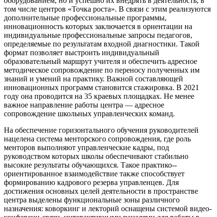
оборудованием, но и успешно их внедрять в деятельность, в
том числе центров «Точка роста». В связи с этим реализуются
дополнительные профессиональные программы,
инновационность которых заключается в ориентации на
индивидуальные профессиональные запросы педагогов,
определяемые по результатам входной диагностики. Такой
формат позволяет выстроить индивидуальный
образовательный маршрут учителя и обеспечить адресное
методическое сопровождение по переносу полученных им
знаний и умений на практику. Важной составляющей
инновационных программ становится стажировка. В 2021
году она проводится на 35 краевых площадках. Не менее
важное направление работы центра — адресное
сопровождение школьных управленческих команд.
На обеспечение горизонтального обучения руководителей
нацелена система менторского сопровождения, где роль
менторов выполняют управленческие кадры, под
руководством которых школы обеспечивают стабильно
высокие результаты обучающихся. Такое практико-­
ориентированное взаимодействие также способствует
формированию кадрового резерва управленцев. Для
достижения основных целей деятельности в пространстве
центра выделены функциональные зоны различного
назначения: коворкинг и лекторий оснащены системой видео-