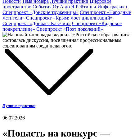
Новости
Тема номера
Лучшие практики
Цифровое
пространство
События
От А до Я
Рейтинги
Инфографика
Спецпроект «Донские труженицы»
Спецпроект «Народные
мстители»
Спецпроект «Крым: мост цивилизаций»
Спецпроект «Донбасс Казачий»
Спецпроект «Кадровое
подкрепление»
Спецпроект «Поэт поколений»
Лучшие практики
06.07.2026
«Попасть на конкурс —