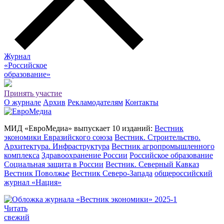
Журнал
«Российское
о
бразование»
Принять участие
О журнале
Архив
Рекламодателям
Контакты
МИД «ЕвроМедиа» выпускает 10 изданий:
Вестник
экономики Евразийского союза
Вестник. Строительство.
Архитектура. Инфраструктура
Вестник агропромышленного
комплекса
Здравоохранение России
Российское образование
Социальная защита в России
Вестник. Северный Кавказ
Вестник Поволжье
Вестник Северо-Запада
общероссийский
журнал «Нация»
Читать
свежий