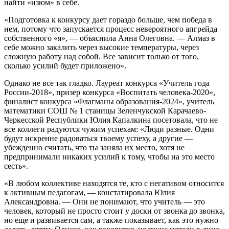
найти «изюм» в себе.
«Подготовка к конкурсу дает гораздо больше, чем победа в
нем, потому что запускается процесс невероятного апгрейда
собственного «я», — объяснила Анна Олеговна. — Алмаз в
себе можно закалить через высокие температуры, через
сложную работу над собой. Все зависит только от того,
сколько усилий будет приложено».
Однако не все так гладко. Лауреат конкурса «Учитель года
России-2018», призер конкурса «Воспитать человека-2020»,
финалист конкурса «Флагманы образования-2024», учитель
математики СОШ № 1 станицы Зеленчукской Карачаево-
Черкесской Республики Юлия Капалкина посетовала, что не
все коллеги радуются чужим успехам: «Люди разные. Одни
будут искренне радоваться твоему успеху, а другие —
убежденно считать, что ты заняла их место, хотя не
предпринимали никаких усилий к тому, чтобы на это место
сесть».
«В любом коллективе находятся те, кто с негативом относится
к активным педагогам, — констатировала Юлия
Александровна. — Они не понимают, что учитель — это
человек, который не просто стоит у доски от звонка до звонка,
но еще и развивается сам, а также показывает, как это нужно