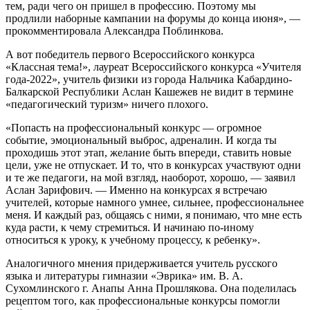
тем, ради чего он пришел в профессию. Поэтому мы
продлили наборные кампании на форумы до конца июня», —
прокомментировала Александра Поблинкова.
А вот победитель первого Всероссийского конкурса
«Классная тема!», лауреат Всероссийского конкурса «Учителя
года-2022», учитель физики из города Нальчика Кабардино-
Балкарской Республики Аслан Кашежев не видит в термине
«педагогический туризм» ничего плохого.
«Попасть на профессиональный конкурс — огромное
событие, эмоциональный выброс, адреналин. И когда ты
проходишь этот этап, желание быть впереди, ставить новые
цели, уже не отпускает. И то, что в конкурсах участвуют одни
и те же педагоги, на мой взгляд, наоборот, хорошо, — заявил
Аслан Зарифович. — Именно на конкурсах я встречаю
учителей, которые намного умнее, сильнее, профессиональнее
меня. И каждый раз, общаясь с ними, я понимаю, что мне есть
куда расти, к чему стремиться. И начинаю по-иному
относиться к уроку, к учебному процессу, к ребенку».
Аналогичного мнения придерживается учитель русского
языка и литературы гимназии «Эврика» им. В. А.
Сухомлинского г. Анапы Анна Прошлякова. Она поделилась
рецептом того, как профессиональные конкурсы помогли