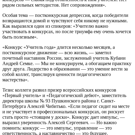
рядом сильных методистов. Нет сопровождения».
Особая тема — постконкурсная депрессия, когда победители
возвращаются домой и чувствуют себя никому не нужными.
Как выразился один из спикеров: «Учителю важно
участвовать в конкурсах, но после триумфа ему очень хочется
быть полезным».
«Конкурс «Учитель года» длится несколько месяцев, а
постконкурсное движение — всю жизнь, — заметил
почетный наставник России, заслуженный учитель Кубани
Андрей Семке. — Мы не конкурируем, а обогащаем практику
друг друга. Лидерство в образовании — это умение вести за
собой коллег, транслируя ценности педагогического
мастерства».
Тезис коллеги развил призер всероссийских конкурсов
«Первый учитель» и «Педагогический дебют», заместитель
директора школы № 93 Пушкинского района г. Санкт-
Петербурга Алексей Чибитько. «Если педагог сидит на месте
и не участвует в профессиональных конкурсах, он рискует
стать просто «стоящим у доски». Конкурс дает импульс, —
выразил уверенность Алексей Сергеевич. — Но важно
помнить: конкурс — это импульс, управление — это
ответственность, а наставничество — это будущее.