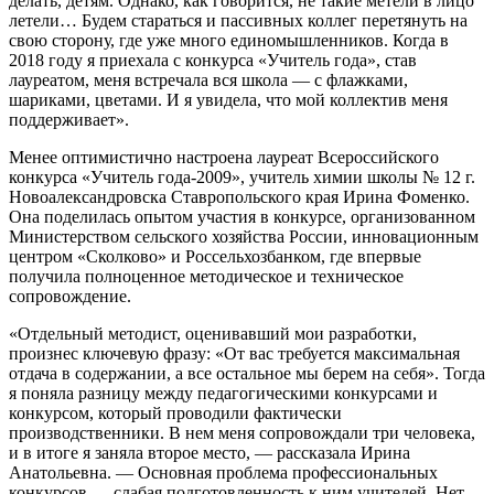
делать, детям. Однако, как говорится, не такие метели в лицо
летели… Будем стараться и пассивных коллег перетянуть на
свою сторону, где уже много единомышленников. Когда в
2018 году я приехала с конкурса «Учитель года», став
лауреатом, меня встречала вся школа — с флажками,
шариками, цветами. И я увидела, что мой коллектив меня
поддерживает».
Менее оптимистично настроена лауреат Всероссийского
конкурса «Учитель года-2009», учитель химии школы № 12 г.
Новоалександровска Ставропольского края Ирина Фоменко.
Она поделилась опытом участия в конкурсе, организованном
Министерством сельского хозяйства России, инновационным
центром «Сколково» и Россельхозбанком, где впервые
получила полноценное методическое и техническое
сопровождение.
«Отдельный методист, оценивавший мои разработки,
произнес ключевую фразу: «От вас требуется максимальная
отдача в содержании, а все остальное мы берем на себя». Тогда
я поняла разницу между педагогическими конкурсами и
конкурсом, который проводили фактически
производственники. В нем меня сопровождали три человека,
и в итоге я заняла второе место, — рассказала Ирина
Анатольевна. — Основная проблема профессиональных
конкурсов — слабая подготовленность к ним учителей. Нет