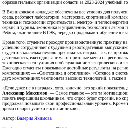
образовательных организаций области за 2023-2024 учебный го
В Вязниковском колледже обеспечены все условия для получен
среда, работают лаборатории, мастерские, спортивный комплек
техника и технологии строительства, электро- и теплоэнергет
сервис и туризм, экономика и управление, технологии легко
Ребята, окончившие ВТЭК, нередко продолжают обучение в вы
Кроме того, студенты проходят производственную практику на
успешно сотрудничает с будущими работодателями выпускник
студентов колледжа немало престижных наград. Так, на протя
деятельность, ежегодно занимают призовые места на регионал
техническая эксплуатация и обслуживание электрического и эл
Ежегодно студенты показывают достойные результаты на регио
компетенциях — «Сантехника и отопление», «Сетевое и систем
двух компетенциях чемпионата высоких технологий, а также в
«Дело даже не в наградах, хотя, конечно, это яркий показат
Александр Максимов
. — Самое главное — это та мотивационн
понять вчерашним школьникам, что спрос будет строгий, но спр
продолжая повышать свой профессиональный уровень. Кроме то
зримо говорят успехи воспитанников».
Автор:
Валерия Якимова
|