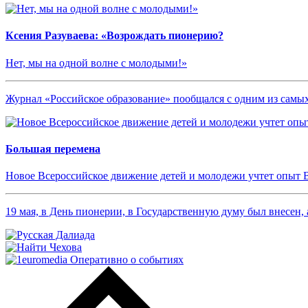
Ксения Разуваева: «Возрождать пионерию?
Нет, мы на одной волне с молодыми!»
Журнал «Российское образование» пообщался с одним из сам
Большая перемена
Новое Всероссийское движение детей и молодежи учтет опыт 
19 мая, в День пионерии, в Государственную думу был внесен