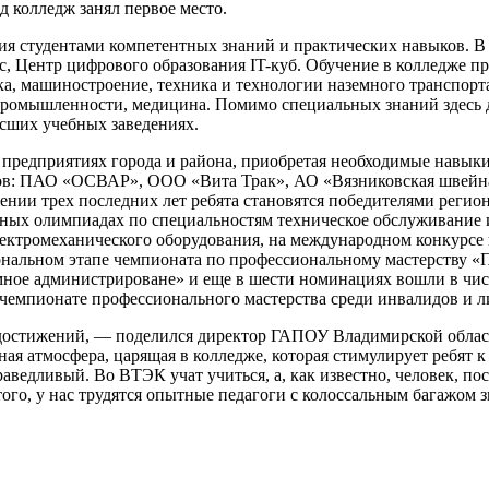
д колледж занял первое место.
ия студентами компетентных знаний и практических навыков. В 
с, Центр цифрового образования IT-куб. Обучение в колледже п
ика, машиностроение, техника и технологии наземного транспор
й промышленности, медицина. Помимо специальных знаний здесь
сших учебных заведениях.
 предприятиях города и района, приобретая необходимые навыки 
ов: ПАО «ОСВАР», ООО «Вита Трак», АО «Вязниковская швейная
жении трех последних лет ребята становятся победителями реги
ьных олимпиадах по специальностям техническое обслуживание и
ектромеханического оборудования, на международном конкурсе н
нальном этапе чемпионата по профессиональному мастерству «П
ное администрироване» и еще в шести номинациях вошли в числ
 чемпионате профессионального мастерства среди инвалидов и 
ель достижений, — поделился директор ГАПОУ Владимирской обла
ая атмосфера, царящая в колледже, которая стимулирует ребят 
аведливый. Во ВТЭК учат учиться, а, как известно, человек, по
го, у нас трудятся опытные педагоги с колоссальным багажом 