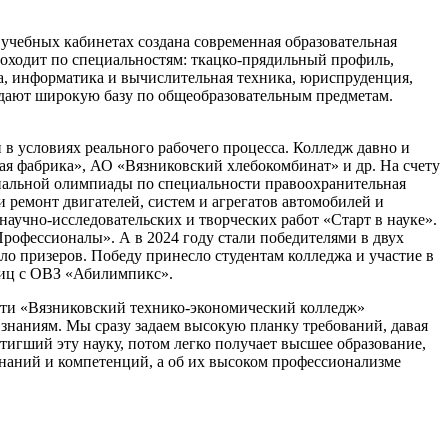
учебных кабинетах создана современная образовательная
роходит по специальностям: ткацко-прядильный профиль,
та, информатика и вычислительная техника, юриспруденция,
 дают широкую базу по общеобразовательным предметам.
в условиях реального рабочего процесса. Колледж давно и
 фабрика», АО «Вязниковский хлебокомбинат» и др. На счету
ональной олимпиады по специальности правоохранительная
 ремонт двигателей, систем и агрегатов автомобилей и
аучно-исследовательских и творческих работ «Старт в науке».
рофессионалы». А в 2024 году стали победителями в двух
о призеров. Победу принесло студентам колледжа и участие в
лиц с ОВЗ «Абилимпикс».
сти «Вязниковский технико-­экономический колледж»
к знаниям. Мы сразу задаем высокую планку требований, давая
стигший эту науку, потом легко получает высшее образование,
знаний и компетенций, а об их высоком профессионализме