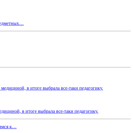
предметных…
едициной, в итоге выбрала все-таки педагогику.
щимся к…