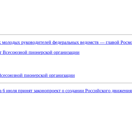
ых молодых руководителей федеральных ведомств — главой Рос
Всесоюзной пионерской организации
, а 6 июля принят законопроект о создании Российского движен