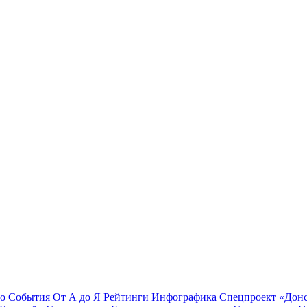
во
События
От А до Я
Рейтинги
Инфографика
Спецпроект «Дон