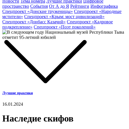
Новости
Тема номера
Лучшие практики
Цифровое
пространство
События
От А до Я
Рейтинги
Инфографика
Спецпроект «Донские труженицы»
Спецпроект «Народные
мстители»
Спецпроект «Крым: мост цивилизаций»
Спецпроект «Донбасс Казачий»
Спецпроект «Кадровое
подкрепление»
Спецпроект «Поэт поколений»
Лучшие практики
16.01.2024
Наследие скифов