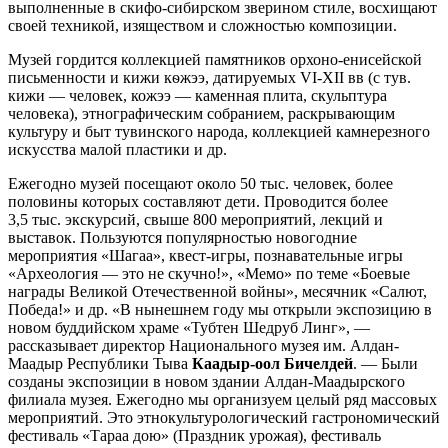
выполненные в скифо-сибирском зверином стиле, восхищают
своей техникой, изяществом и сложностью композиции.
Музей гордится коллекцией памятников орхоно-енисейской
письменности и кижи кѳжээ, датируемых VI-XII вв (с тув.
кижи — человек, кожээ — каменная плита, скульптура
человека), этнографическим собранием, раскрывающим
культуру и быт тувинского народа, коллекцией камнерезного
искусства малой пластики и др.
Ежегодно музей посещают около 50 тыс. человек, более
половины которых составляют дети. Проводится более
3,5 тыс. экскурсий, свыше 800 мероприятий, лекций и
выставок. Пользуются популярностью новогодние
мероприятия «Шагаа», квест-игры, познавательные игры
«Археология — это не скучно!», «Мемо» по теме «Боевые
награды Великой Отечественной войны», месячник «Салют,
Победа!» и др. «В нынешнем году мы открыли экспозицию в
новом буддийском храме «Тубтен Шедруб Линг», —
рассказывает директор Национального музея им. Алдан-
Маадыр Республики Тыва
Каадыр-оол Бичелдей
. — Были
созданы экспозиции в новом здании Алдан-Маадырского
филиала музея. Ежегодно мы организуем целый ряд массовых
мероприятий. Это этнокультурологический гастрономический
фестиваль «Тараа дою» (Праздник урожая), фестиваль