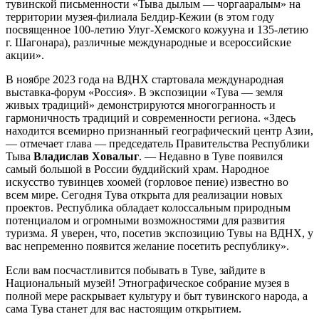
тувинской письменности «Тыва дылым — чоргааралым» на
территории музея-филиала Белдир-Кежии (в этом году
посвященное 100-летию Улуг-Хемского кожууна и 135-летию
г. Шагонара), различные международные и всероссийские
акции».
В ноябре 2023 года на ВДНХ стартовала международная
выставка-форум «Россия». В экспозиции «Тува — земля
живых традиций» демонстрируются многогранность и
гармоничность традиций и современности региона. «Здесь
находится всемирно признанный географический центр Азии,
— отмечает глава — председатель Правительства Республики
Тыва
Владислав Ховалыг
. — Недавно в Туве появился
самый большой в России буддийский храм. Народное
искусство тувинцев хоомей (горловое пение) известно во
всем мире. Сегодня Тува открыта для реализации новых
проектов. Республика обладает колоссальным природным
потенциалом и огромными возможностями для развития
туризма. Я уверен, что, посетив экспозицию Тувы на ВДНХ, у
вас непременно появится желание посетить республику».
Если вам посчастливится побывать в Туве, зайдите в
Национальный музей! Этнографическое собрание музея в
полной мере раскрывает культуру и быт тувинского народа, а
сама Тува станет для вас настоящим открытием.