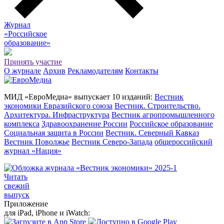
Журнал
«Российское
о
бразование»
Принять участие
О журнале
Архив
Рекламодателям
Контакты
МИД «ЕвроМедиа» выпускает 10 изданий:
Вестник
экономики Евразийского союза
Вестник. Строительство.
Архитектура. Инфраструктура
Вестник агропромышленного
комплекса
Здравоохранение России
Российское образование
Социальная защита в России
Вестник. Северный Кавказ
Вестник Поволжье
Вестник Северо-Запада
общероссийский
журнал «Нация»
Читать
свежий
выпуск
Приложение
для iPad, iPhone и iWatch: