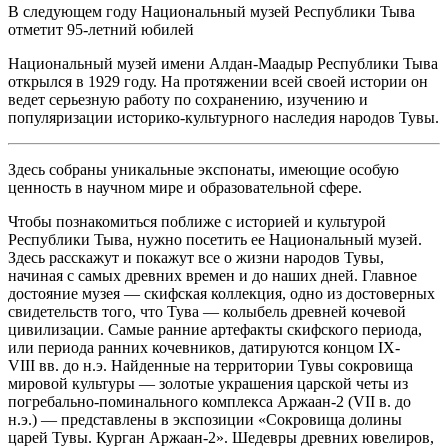
В следующем году Национальный музей Республики Тыва
отметит 95-летний юбилей
Национальный музей имени Алдан-Маадыр Республики Тыва
открылся в 1929 году. На протяжении всей своей истории он
ведет серьезную работу по сохранению, изучению и
популяризации историко-культурного наследия народов Тувы.
Здесь собраны уникальные экспонаты, имеющие особую
ценность в научном мире и образовательной сфере.
Чтобы познакомиться поближе с историей и культурой
Республики Тыва, нужно посетить ее Национальный музей.
Здесь расскажут и покажут все о жизни народов Тувы,
начиная с самых древних времен и до наших дней. Главное
достояние музея — скифская коллекция, одно из достоверных
свидетельств того, что Тува — колыбель древней кочевой
цивилизации. Самые ранние артефакты скифского периода,
или периода ранних кочевников, датируются концом IХ-
VIII вв. до н.э. Найденные на территории Тувы сокровища
мировой культуры — золотые украшения царской четы из
погребально-поминального комплекса Аржаан-2 (VII в. до
н.э.) — представлены в экспозиции «Сокровища долины
царей Тувы. Курган Аржаан-2». Шедевры древних ювелиров,