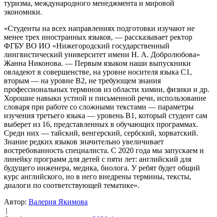
туризма, международного менеджмента и мировой
экономики.
«Студенты на всех направлениях подготовки изучают не
менее трех иностранных языков, — рассказывает ректор
ФГБУ ВО ИО «Нижегородский государственный
лингвистический университет имени Н. А. Добролюбова»
Жанна Никонова. — Первым языком наши выпускники
овладеют в совершенстве, на уровне носителя языка С1,
вторым — на уровне В2, не требующем знания
профессиональных терминов из области химии, физики и др.
Хорошие навыки устной и письменной речи, использование
словаря при работе со сложными текстами — параметры
изучения третьего языка — уровень В1, который студент сам
выберет из 16, представленных в обучающих программах.
Среди них — тайский, венгерский, сербский, хорватский.
Знание редких языков значительно увеличивает
востребованность специалиста. С 2020 года мы запускаем и
линейку программ для детей с пяти лет: английский для
будущего инженера, медика, биолога. У ребят будет общий
курс английского, но в него внедрены термины, тексты,
диалоги по соответствующей тематике».
Автор:
Валерия Якимова
|