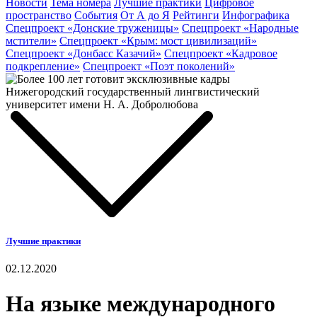
Новости
Тема номера
Лучшие практики
Цифровое
пространство
События
От А до Я
Рейтинги
Инфографика
Спецпроект «Донские труженицы»
Спецпроект «Народные
мстители»
Спецпроект «Крым: мост цивилизаций»
Спецпроект «Донбасс Казачий»
Спецпроект «Кадровое
подкрепление»
Спецпроект «Поэт поколений»
Лучшие практики
02.12.2020
На языке международного