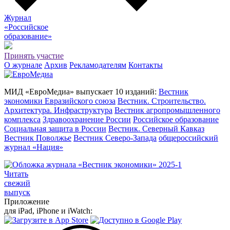
Журнал
«Российское
о
бразование»
Принять участие
О журнале
Архив
Рекламодателям
Контакты
МИД «ЕвроМедиа» выпускает 10 изданий:
Вестник
экономики Евразийского союза
Вестник. Строительство.
Архитектура. Инфраструктура
Вестник агропромышленного
комплекса
Здравоохранение России
Российское образование
Социальная защита в России
Вестник. Северный Кавказ
Вестник Поволжье
Вестник Северо-Запада
общероссийский
журнал «Нация»
Читать
свежий
выпуск
Приложение
для iPad, iPhone и iWatch: