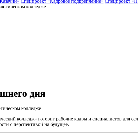
 Казачий»
Спецпроект «Кадровое подкрепление»
Спецпроект «П
ашнего дня
огическом колледже
еский колледж» готовит рабочие кадры и специалистов для сель
ости с перспективой на будущее.