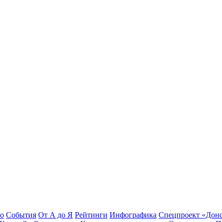
во
События
От А до Я
Рейтинги
Инфографика
Спецпроект «Дон