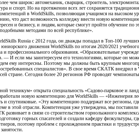
лее чем широк: автомеханик, сварщик, строитель, электромонта
тура и спорт. Но на протяжении всех лет сохраняется традицио
компетенций в WorldSkills, позволяющая учащимся на высоком у
ению, что даст возможность колледжу ввести новую компетенци
ересен и бизнесу, и людям, которые смогут пройти обучение п
 подобными методами по всей республике».
kills Russia c 2012 года, он дважды попадал в Топ-100 лучших
 юниорского движения WorldSkills по итогам 2020/2021 учебного
и профессионального образования. «Образовательные учреждени
 — И если мы заинтересуем его технологиями, которые он може
ы будем ему интересны. Поэтому мы должны быть крупным много
 востребованных специалистов». В свое время СКАТК внедрил 
всей стране. Сегодня более 20 регионов РФ проводят чемпионат
ой техникум» открыта специальность «Садово-парковое и ландш
азработали новую компетенцию для WorldSkills — «Инженерия ле
ть и спутниковые. «Эту компетенцию поддержат все регионы, г
еме в этой отрасли. Компетенция уже утверждена, мы поставили
К развивает в связи со строительством горнолыжного комплекс
дготовку горных спасателей и создали кафедру физкультуры, гд
еров, поэтому проблем с прохождением практики и трудоустройс
 занятости.