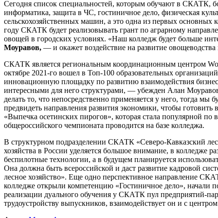
Сегодня список специальностей, которым обучают в СКАТК, бо
информатика, защита в ЧС, гостиничное дело, физическая куль
сельскохозяйственных машин, а это одна из первых основных 
году СКАТК будет реализовывать грант по аграрному направл
овощей в городских условиях. «Наш колледж будет больше инт
Моуравов,
— и окажет воздействие на развитие овощеводства
СКАТК является региональным координационным центром WorldS
октябре 2021-го вошел в Топ-100 образовательных организаций
инновационную площадку по развитию взаимодействия бизнеса 
интересными для него структурами, — убежден Алан Моуравов.
делать то, что непосредственно применяется у него, тогда м
предвидеть направления развития экономики, чтобы готовить
«Выпечка осетинских пирогов», которая стала популярной по 
общероссийского чемпионата проводится на базе колледжа.
В структурном подразделении СКАТК «Северо-Кавказский лесн
хозяйства в России уделяется большое внимание, в колледже р
беспилотные технологии, а в будущем планируется использова
Она должна быть всероссийской и даст развитие кадровой сист
лесное хозяйство». Еще одно перспективное направление СКАТ
колледже открыли компетенцию «Гостиничное дело», начали по
реализации дуального обучения у СКАТК пул предприятий-партн
трудоустройству выпускников, взаимодействует он и с центром