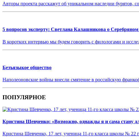
Авторы проекта расскажут об уникальном наследии бурятов, с
5 вопросов эксперту: Светлана Калашникова о Серебряном 
В коротких интервью мы будем говорить с филологами и иссле
Безъязыкое общество
Наполеоновские войны внесли смятение в российскую франко
ПОПУЛЯРНОЕ
Кристина Шевченко: «Возможно, однажды я и сама стану дл
Кристина Шевченко, 17 лет, ученица 11-го класса школы № 22 