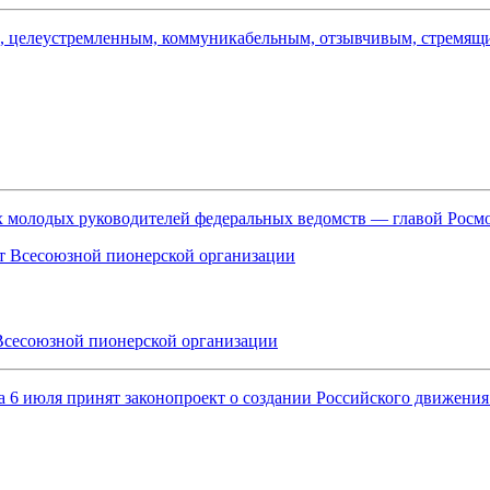
ым, целеустремленным, коммуникабельным, отзывчивым, стремя
ых молодых руководителей федеральных ведомств — главой Рос
Всесоюзной пионерской организации
, а 6 июля принят законопроект о создании Российского движен