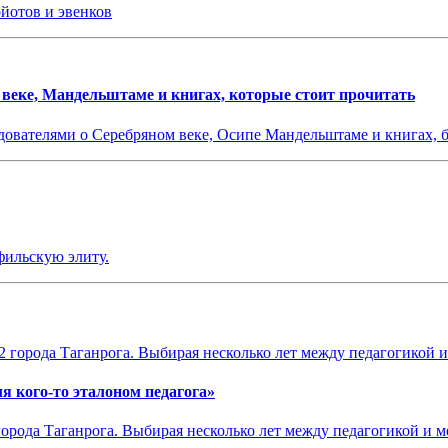
ойотов и эвенков
веке, Мандельштаме и книгах, которые стоит прочитать
дователями о Серебряном веке, Осипе Мандельштаме и книгах, б
фильскую элиту.
я кого-то эталоном педагога»
города Таганрога. Выбирая несколько лет между педагогикой и м