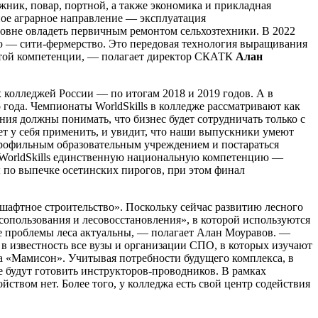
жник, повар, портной, а также экономика и прикладная
нное аграрное направление — эксплуатация
ровне овладеть первичным ремонтом сельхозтехники. В 2022
ю — сити-фермерство. Это передовая технология выращивания
о этой компетенции, — полагает директор СКАТК
Алан
 колледжей России — по итогам 2018 и 2019 годов. А в
 года. Чемпионаты WorldSkills в колледже рассматривают как
я должны понимать, что бизнес будет сотрудничать только с
т у себя применить, и увидит, что наши выпускники умеют
профильным образовательным учреждением и постараться
в WorldSkills единственную национальную компетенцию —
ы по выпечке осетинских пирогов, при этом финал
афтное строительство». Поскольку сейчас развитию лесного
сопользования и лесовосстановления», в которой используются
де проблемы леса актуальны, — полагает Алан Моуравов. —
 в известность все вузы и организации СПО, в которых изучают
а «Мамисон». Учитывая потребности будущего комплекса, в
е будут готовить инструкторов-проводников. В рамках
твом нет. Более того, у колледжа есть свой центр содействия