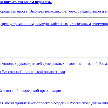
я кого-то эталоном педагога»
города Таганрога. Выбирая несколько лет между педагогикой и м
ым, целеустремленным, коммуникабельным, отзывчивым, стремя
ых молодых руководителей федеральных ведомств — главой Рос
Всесоюзной пионерской организации
, а 6 июля принят законопроект о создании Российского движен