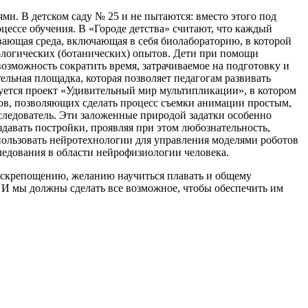
ми. В детском саду № 25 и не пытаются: вместо этого под
ессе обучения. В «Городе детства» считают, что каждый
ивающая среда, включающая в себя биолабораторию, в которой
логических (ботанических) опытов. Дети при помощи
возможность сократить время, затрачиваемое на подготовку и
ельная площадка, которая позволяет педагогам развивать
зуется проект «Удивительный мир мультипликации», в котором
ков, позволяющих сделать процесс съемки анимации простым,
следователь. Эти заложенные природой задатки особенно
давать постройки, проявляя при этом любознательность,
спользовать нейротехнологии для управления моделями роботов
ледования в области нейрофизиологии человека.
раскрепощению, желанию научиться плавать и общему
 И мы должны сделать все возможное, чтобы обеспечить им