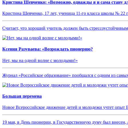
Кристина Шевченко: «Возможно, однажды я и сама стану дл
Кристина Шевченко, 17 лет, ученица 11-го класса школы № 22 
Считает, что хороший учитель должен быть стрессоустойчив
Ксения Разуваева: «Возрождать пионерию?
Нет, мы на одной волне с молодыми!»
Журнал «Российское образование» пообщался с одним из сам
Большая перемена
Новое Всероссийское движение детей и молодежи учтет опыт 
19 мая, в День пионерии, в Государственную думу был внесен