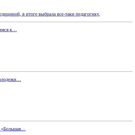
едициной, в итоге выбрала все-таки педагогику.
щимся к…
молодежи…
ия «Большая…