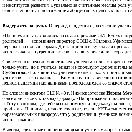
и институтов развития. Буквально за считанные месяцы роль у
ответственность за достижение амбициозных целевых показате
Выдержать нагрузку.
В период пандемии существенно увеличи
«Наши учителя находились на связи в режиме 24/7. Консультир
родителей, — вспоминает директор СОШ с. Миловка Уфимског
перешли на новый формат. Дистанционные курсы для преподав
использовали внутренние резервы, наши учителя-новаторы дел
Современные реалии ставят перед учителями новые задачи и се
только учить, но и учиться, видят и используют дополнитель
Субботина.
«Большинство учителей нашей школы приняли вызо
учеников, — сказала она. — Во многом это зависело от готов
период пандемии наставниками преподавателей со стажем ста
По словам директора СШ № 43 г. Нижневартовска
Илоны Мор
совсем не готовы к такому формату. «На протяжении последни
работу из школы, где тебе всегда помогут и подскажут коллеги
проблемы. Например, недостаточный уровень ИКТ-компетентнос
образовательных платформ, что у родителей и учеников возникл
использования».
Выводы, сделанные в период пандемии учителями-практиками, о