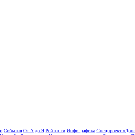
во
События
От А до Я
Рейтинги
Инфографика
Спецпроект «Дон