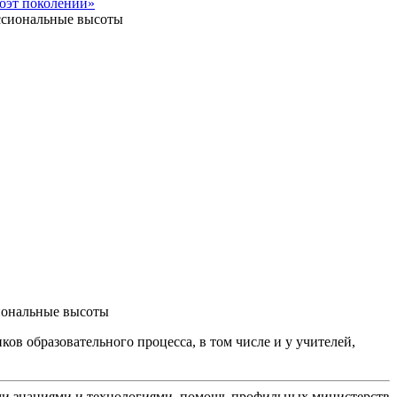
оэт поколений»
сиональные высоты
ов образовательного процесса, в том числе и у учителей,
ыми знаниями и технологиями, помощь профильных министерств