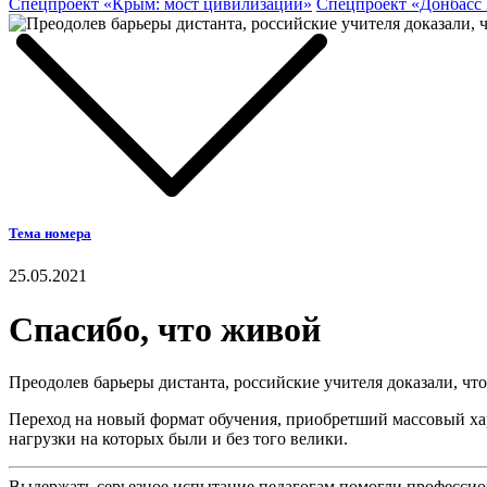
Спецпроект «Крым: мост цивилизаций»
Спецпроект «Донбасс
Тема номера
25.05.2021
Спасибо, что живой
Преодолев барьеры дистанта, российские учителя доказали, чт
Переход на новый формат обучения, приобретший массовый хара
нагрузки на которых были и без того велики.
Выдержать серьезное испытание педагогам помогли профессио