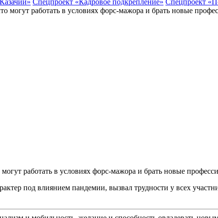
 Казачий»
Спецпроект «Кадровое подкрепление»
Спецпроект «П
о могут работать в условиях форс-мажора и брать новые профес
ктер под влиянием пандемии, вызвал трудности у всех участник
нализм и мобильность, желание и способность овладевать нов