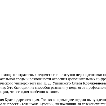
помощь от отраслевых ведомств и институтов переподготовки 
вательной среды и возможности освоения дополнительных цифро
ического университета им. К. Д. Ушинского
Ольга Коряковцева
пу. Это был один из способов развития у педагогов профессио
кции, что сегодня особенно важно».
я Краснодарского края. Только в первые две недели вынужденн
ван проект «Телешкола Кубани», включавший 30 телеконсультаци