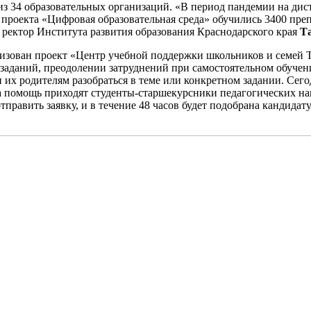
а из 34 образовательных организаций. «В период пандемии на д
о проекта «Цифровая образовательная среда» обучились 3400 пре
ректор Института развития образования Краснодарского края
Та
изован проект «Центр учебной поддержки школьников и семей Т
заданий, преодолении затруднений при самостоятельном обучен
и их родителям разобраться в теме или конкретном задании. Сег
на помощь приходят студенты-старшекурсники педагогических н
равить заявку, и в течение 48 часов будет подобрана кандидату