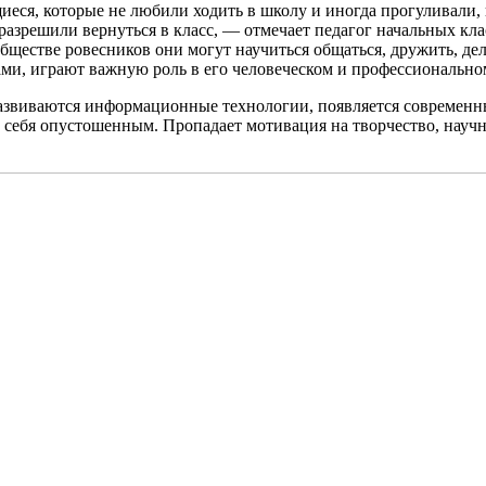
щиеся, которые не любили ходить в школу и иногда прогуливали,
 разрешили вернуться в класс, — отмечает педагог начальных кл
бществе ровесников они могут научиться общаться, дружить, де
ми, играют важную роль в его человеческом и профессиональном
развиваются информационные технологии, появляется современны
т себя опустошенным. Пропадает мотивация на творчество, науч