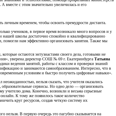
 А вместе с этим значительно увеличилась и его
ь личным временем, чтобы освоить премудрости дистанта.
олько учеников, в первое время возникало много вопросов и у
и нашей школы достаточно спокойно и квалифицированно
, помогли нам эффективно организовать занятия. Также мы
, которые остаются энтузиастами своего дела, готовыми не
ения», уверена директор СОШ № 69 г. Екатеринбурга
Татьяна
ики ведения занятий, работы с классом и проверки знаний
лификацию и занимаются самообразованием. Интересно, что в
 современным условиям и быстро получить цифровые навыки».
л неожиданностью, нельзя сказать, что учителя оказались
 образовательные сервисы. Но одно дело — организовать
ому учителю дома. Конечно, возникли и весьма серьезные
онлайн. К тому же появилось такое количество
аничить круг ресурсов, создав четкую систему их
о нельзя. В первую очередь это пагубно сказывается на