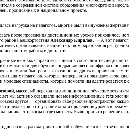
чителя в современной системе образования многократно выросла.
лей, прописанных в национальном проекте.
лась нагрузка на педагогов, многие были вынуждены жертвоват
овать после проведения дистанционных уроков приходилось не т
о района Башкортостана
Александр Кирилов.
— А вот педагог
ателей, организованные министерством образования республики
ились опытом работы в дистанте.
рьезные вызовы. Справиться с ними в состоянии те специалисты
ные возможности для обучения подрастающего «цифрового покол
вы и смогли быстро и эффективно внедрить непривычные метод
ности наших педагогов, которые непрерывно повышают свою ква
ли молодые специалисты, которые помогли им адаптироваться к
озовой,
массовый переход на дистанционное обучение хотя и ста
х лет мы активно осваивали новые информационные технологии,
, совсем другое — организовать свое рабочее пространство кажд
ти педагогов и отсутствие опыта проведения уроков в режиме 
а паника: что, когда и где смотреть. Было принято решение огр
днозначны: рассматривать онлайн-обучение в качестве основног