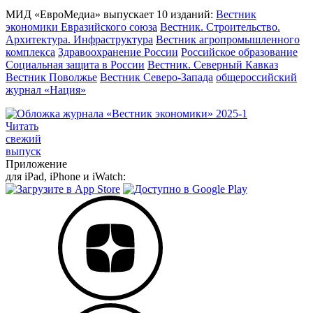
МИД «ЕвроМедиа» выпускает 10 изданий:
Вестник
экономики Евразийского союза
Вестник. Строительство.
Архитектура. Инфраструктура
Вестник агропромышленного
комплекса
Здравоохранение России
Российское образование
Социальная защита в России
Вестник. Северный Кавказ
Вестник Поволжье
Вестник Северо-Запада
общероссийский
журнал «Нация»
Читать
свежий
выпуск
Приложение
для iPad, iPhone и iWatch: