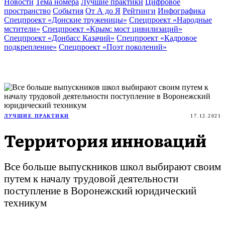
Новости
Тема номера
Лучшие практики
Цифровое
пространство
События
От А до Я
Рейтинги
Инфографика
Спецпроект «Донские труженицы»
Спецпроект «Народные
мстители»
Спецпроект «Крым: мост цивилизаций»
Спецпроект «Донбасс Казачий»
Спецпроект «Кадровое
подкрепление»
Спецпроект «Поэт поколений»
ЛУЧШИЕ ПРАКТИКИ
17.12.2021
Территория инноваций
Все больше выпускников школ выбирают своим
путем к началу трудовой деятельности
поступление в Воронежский юридический
техникум