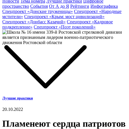
Новости
Тема номера
Лучшие практики
Цифровое
пространство
События
От А до Я
Рейтинги
Инфографика
Спецпроект «Донские труженицы»
Спецпроект «Народные
мстители»
Спецпроект «Крым: мост цивилизаций»
Спецпроект «Донбасс Казачий»
Спецпроект «Кадровое
подкрепление»
Спецпроект «Поэт поколений»
Лучшие практики
20.10.2022
Пламенеют сердца патриотов