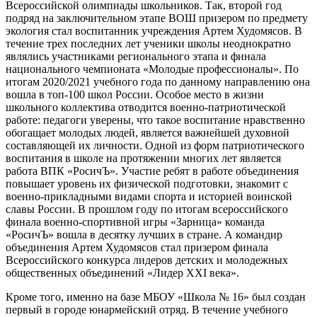
Всероссийской олимпиады школьников. Так, второй год
подряд на заключительном этапе ВОШ призером по предмету
экология стал воспитанник учреждения Артем Худомясов. В
течение трех последних лет ученики школы неоднократно
являлись участниками регионального этапа и финала
национального чемпионата «Молодые профессионалы». По
итогам 2020/2021 учебного года по данному направлению она
вошла в топ-100 школ России. Особое место в жизни
школьного коллектива отводится военно-патриотической
работе: педагоги уверены, что такое воспитание нравственно
обогащает молодых людей, является важнейшей духовной
составляющей их личности. Одной из форм патриотического
воспитания в школе на протяжении многих лет является
работа ВПК «РосичЪ». Участие ребят в работе объединения
повышает уровень их физической подготовки, знакомит с
военно-прикладными видами спорта и историей воинской
славы России. В прошлом году по итогам всероссийского
финала военно-спортивной игры «Зарница» команда
«РосичЪ» вошла в десятку лучших в стране. А командир
объединения Артем Худомясов стал призером финала
Всероссийского конкурса лидеров детских и молодежных
общественных объединений «Лидер XXI века».
Кроме того, именно на базе МБОУ «Школа № 16» был создан
первый в городе юнармейский отряд. В течение учебного