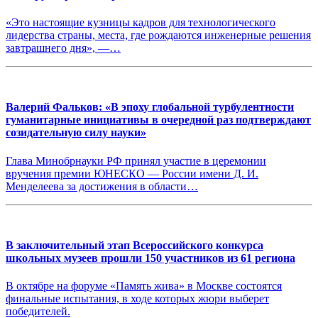
«Это настоящие кузницы кадров для технологического
лидерства страны, места, где рождаются инженерные решения
завтрашнего дня», —…
Валерий Фальков: «В эпоху глобальной турбулентности
гуманитарные инициативы в очередной раз подтверждают
созидательную силу науки»
Глава Минобрнауки РФ принял участие в церемонии
вручения премии ЮНЕСКО — России имени Д. И.
Менделеева за достижения в области…
В заключительный этап Всероссийского конкурса
школьных музеев прошли 150 участников из 61 региона
В октябре на форуме «Память жива» в Москве состоятся
финальные испытания, в ходе которых жюри выберет
победителей.