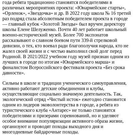
года ребята традиционно становятся победителями в
различных мероприятиях проекта: «Юнармейские старты»,
«Орленок», «Звездочка» и др. В 2022 году школа № 16 третий
раз подряд стала абсолютным победителем проекта в городе
— главный кубок «Золотой Звезды» был вручен директору
школы Елене Шелуженко. Почти 40 лет работает школьный
военно-исторический музей. Более 700 экспонатов
рассказывают о славном боевом пути 339-й стрелковой
дивизии, о тех, кто воевал ради благополучия народа, кто не
жалел своей жизни и с честью выполнил свой долг перед
Родиной. В 2021/2022 учебном году музей признан одним из
лучших в городе по итогам «Юнармейского марша» и
финалистом Всероссийского фестиваля проекта «Без срока
давности».
Сильны в школе и традиции ученического самоуправления,
активно работают детские объединения и клубы,
осуществляющие социально значимую деятельность. Так,
экологический отряд «Чистый исток» ежегодно становится
одним из лидеров эковолонтерства в городе, а ребята из
туристического клуба «Антарес» не только становятся
победителями и призерами соревнований, но и уделяют
особое внимание популяризации активного образа жизни,
организуют и проводят походы выходного дня и
многодневные байдарочные походы.