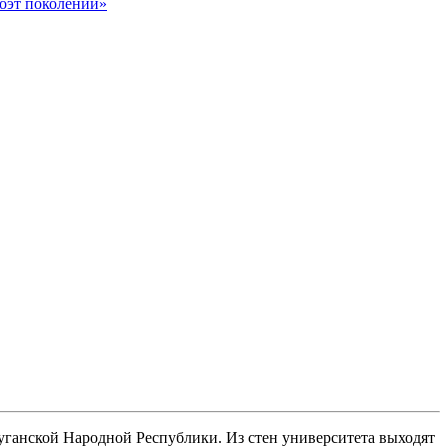
оэт поколений»
.
Луганской Народной Республики. Из стен университета выходят