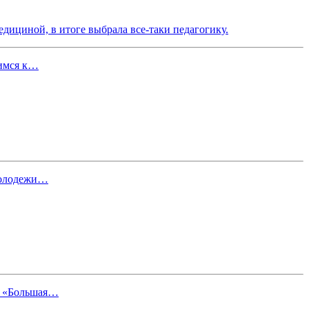
едициной, в итоге выбрала все-таки педагогику.
щимся к…
молодежи…
ия «Большая…