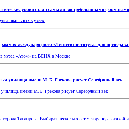
матические уроки стали самыми востребованными форматам
урса школьных музеев.
ограммах международного «Летнего института» для преподава
ь в музее «Атом» на ВДНХ в Москве.
ентка училища имени М. Б. Грекова рисует Серебряный век
а училища имени М. Б. Грекова рисует Серебряный век