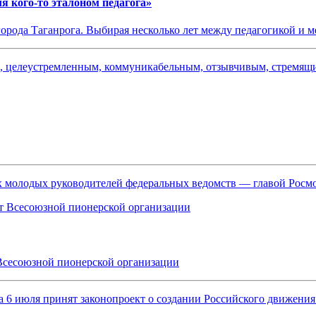
я кого-то эталоном педагога»
города Таганрога. Выбирая несколько лет между педагогикой и м
ым, целеустремленным, коммуникабельным, отзывчивым, стремя
ых молодых руководителей федеральных ведомств — главой Рос
Всесоюзной пионерской организации
, а 6 июля принят законопроект о создании Российского движен