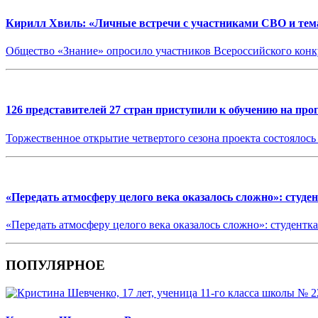
Кирилл Хвиль: «Личные встречи с участниками СВО и те
Общество «Знание» опросило участников Всероссийского конк
126 представителей 27 стран приступили к обучению на пр
Торжественное открытие четвертого сезона проекта состоялос
«Передать атмосферу целого века оказалось сложно»: студ
«Передать атмосферу целого века оказалось сложно»: студентк
ПОПУЛЯРНОЕ