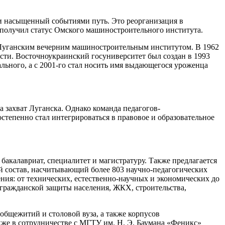
 и насыщенный событиями путь. Это реорганизация в
 получил статус Омского машиностроительного института.
ав Луганским вечерним машиностроительным институтом. В 1962
ости. Восточноукраинский госуниверситет был создан в 1993
ального, а с 2001-го стал носить имя выдающегося уроженца
а захват Луганска. Однако команда педагогов-
тепенно стал интегрироваться в правовое и образовательное
бакалавриат, специалитет и магистратуру. Также предлагается
 состав, насчитывающий более 803 научно-педагогических
ения: от технических, естественно-научных и экономических до
 гражданской защиты населения, ЖКХ, строительства,
общежитий и столовой вуза, а также корпусов
же в сотрудничестве с МГТУ им. Н. Э. Баумана «Феникс»