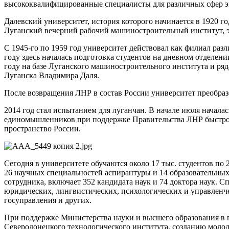
высококвалифицированные специалисты для различных сфер 
Далевский университет, история которого начинается в 1920 
Луганский вечерний рабочий машиностроительный институт, э
С 1945-го по 1959 год университет действовал как филиал раз
году здесь началась подготовка студентов на дневном отделен
году на базе Луганского машиностроительного института и ряд
Луганска Владимира Даля.
После возвращения ЛНР в состав России университет преобраз
2014 год стал испытанием для луганчан. В начале июля начала
единомышленников при поддержке Правительства ЛНР быстро в
пространство России.
Сегодня в университете обучаются около 17 тыс. студентов по
26 научных специальностей аспирантуры и 14 образовательн
сотрудника, включает 352 кандидата наук и 74 доктора наук. 
юридических, лингвистических, психологических и управленче
госуправления и других.
При поддержке Министерства науки и высшего образования в п
Северодонецкого технологического института, созданию молод