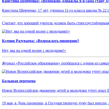
Кристина Шевченко: «Возможно, однажды я и сама стану дл
Кристина Шевченко, 17 лет, ученица 11-го класса школы № 22 
Считает, что хороший учитель должен быть стрессоустойчив
Ксения Разуваева: «Возрождать пионерию?
Нет, мы на одной волне с молодыми!»
Журнал «Российское образование» пообщался с одним из сам
Большая перемена
Новое Всероссийское движение детей и молодежи учтет опыт 
19 мая, в День пионерии, в Государственную думу был внесен