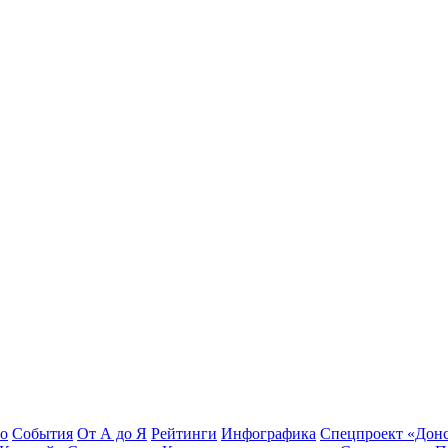
во
События
От А до Я
Рейтинги
Инфографика
Спецпроект «Дон