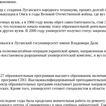
экономики.
году с создания Луганского народного техникума, прошел долгий
вакуация в Омск в годы Великой Отечественной войны, где вуз
личных вузов, а в 1960 году вновь обрел самостоятельность, ст
ии, что положило начало новому этапу образовательной деятельн
а других вузов. В 2000 году университет получил статус национ
овался в Луганский госуниверситет имени Владимира Даля.
сь полномасштабная операция украинской армии, направленная н
осстановила разрушенный университетский комплекс, и вуз пос
 227 образовательным программам высшего образования, включая 
ых программ СПО. Высококвалифицированный преподавательский
Спектр образовательных программ охватывает различные направл
ских. Кроме того, университет готовит специалистов в области
оследние годы была проделана значительная работа по ремонту 
ежного центра «Современник» и ряда учебных лабораторий. Так