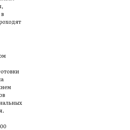
ы,
 в
проходят
ком
готовки
на
жнем
ов
ональных
я.
100