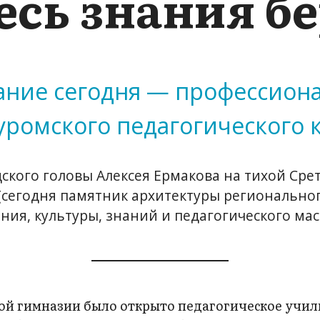
десь знания б
ание сегодня — профессиона
уромского педагогического 
дского головы Алексея Ермакова на тихой Ср
сегодня памятник архитектуры регионального 
ния, культуры, знаний и педагогического мас
ской гимназии было открыто педагогическое учи