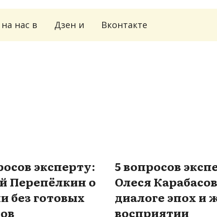
на нас в
Дзен
и
Вконтакте
росов эксперту:
5 вопросов эксп
й Перепёлкин о
Олеся Карабасов
и без готовых
диалоге эпох и 
тов
восприятии