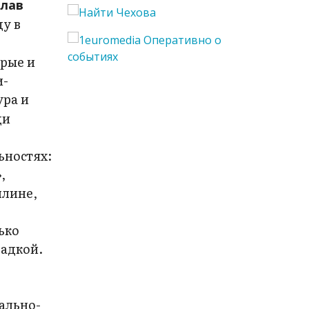
лав
у в
орые и
и-
ура и
ди
ьностях:
,
плине,
ько
щадкой.
ально-