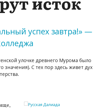
ерут исток
льный успех завтра!» —
колледжа
етенской улочке древнего Мурома было
значения). С тех пор здесь живет дух
терства.
лище,