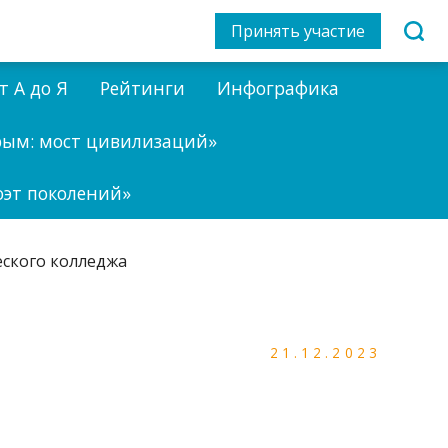
Принять участие
т А до Я
Рейтинги
Инфографика
рым: мост цивилизаций»
оэт поколений»
21.12.2023