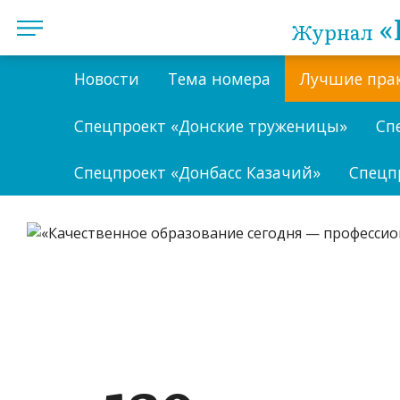
«
Журнал
Новости
Тема номера
Лучшие пра
Спецпроект «Донские труженицы»
Сп
Спецпроект «Донбасс Казачий»
Спецп