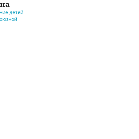
ена
ние детей
союзной