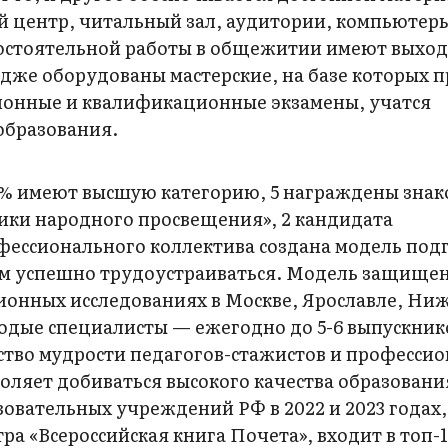
й центр, читальный зал, аудитории, компьютер
остоятельной работы в общежитии имеют выход
ледже оборудованы мастерские, на базе которых 
онные и квалификационные экзамены, учатся
образования.
50% имеют высшую категорию, 5 награждены зна
ики народного просвещения», 2 кандидата
фессионального коллектива создана модель под
м успешно трудоустраиваться. Модель защище
ионных исследованиях в Москве, Ярославле, Ни
лодые специалисты — ежегодно до 5-6 выпускник
нство мудрости педагогов-стажистов и професси
ляет добиваться высокого качества образовани
овательных учреждений РФ в 2022 и 2023 годах,
ра «Всероссийская книга Почета», входит в топ-