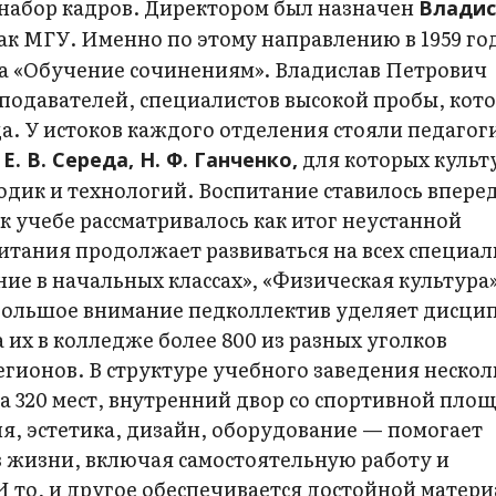
 набор кадров. Директором был назначен
Владис
к МГУ. Именно по этому направлению в 1959 год
а «Обу­чение сочинениям». Владислав Петрович
подавателей, специалистов высокой пробы, кот
 У истоков каждого отделения стояли педагог
для которых культ
Е. В. Середа, Н. Ф. Ганченко,
одик и технологий. Воспитание ставилось впере
к учебе рассматривалось как итог неустанной
итания продолжает развиваться на всех специал
е в начальных классах», «Физическая культура»
Большое внимание педколлектив уделяет дисци
 их в колледже более 800 из разных уголков
гионов. В структуре учебного заведения нескол
 320 мест, внутренний двор со спортивной пло
, эстетика, дизайн, оборудование — помогает
 жизни, включая самостоятельную работу и
 то, и другое обеспечивается достойной матери