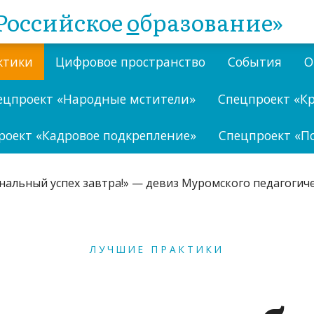
Российское
о
бразование»
ктики
Цифровое пространство
События
О
ецпроект «Народные мстители»
Спецпроект «К
роект «Кадровое подкрепление»
Спецпроект «П
ЛУЧШИЕ ПРАКТИКИ