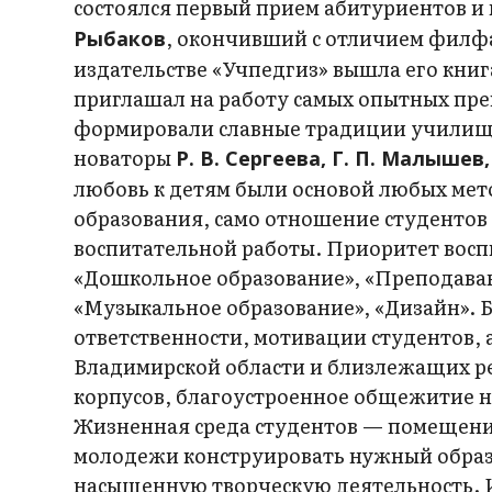
состоялся первый прием абитуриентов и
, окончивший с отличием филфа
Рыбаков
издательстве «Учпедгиз» вышла его книг
приглашал на работу самых опытных пре
формировали славные традиции училища.
новаторы
Р. В. Сергеева, Г. П. Малышев, 
любовь к детям были основой любых мет
образования, само отношение студентов 
воспитательной работы. Приоритет восп
«Дошкольное образование», «Преподавани
«Музыкальное образование», «Дизайн». 
ответственности, мотивации студентов, а
Владимирской области и близлежащих ре
корпусов, благоустроенное общежитие на
Жизненная среда студентов — помещения
молодежи конструировать нужный образ
насыщенную творческую деятельность. И