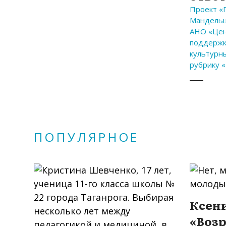
Проект «
Мандельш
АНО «Цен
поддержк
культурн
рубрику «
ПОПУЛЯРНОЕ
Ксени
«Воз