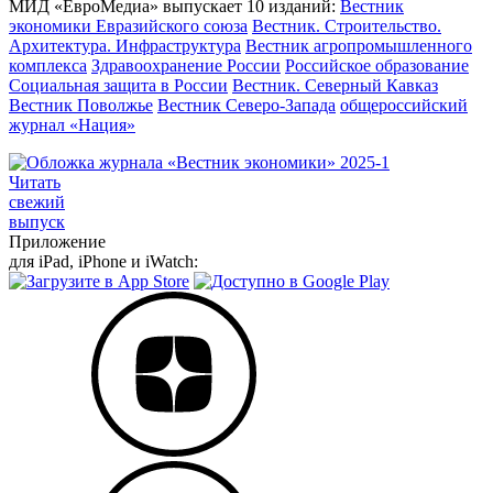
МИД «ЕвроМедиа» выпускает 10 изданий:
Вестник
экономики Евразийского союза
Вестник. Строительство.
Архитектура. Инфраструктура
Вестник агропромышленного
комплекса
Здравоохранение России
Российское образование
Социальная защита в России
Вестник. Северный Кавказ
Вестник Поволжье
Вестник Северо-Запада
общероссийский
журнал «Нация»
Читать
свежий
выпуск
Приложение
для iPad, iPhone и iWatch: