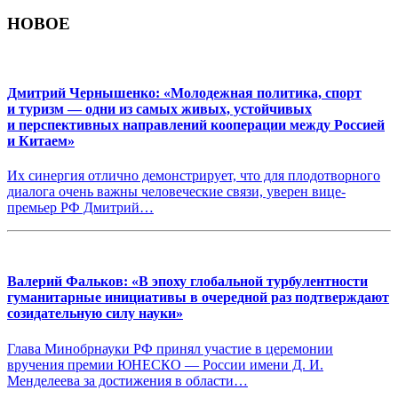
НОВОЕ
Дмитрий Чернышенко: «Молодежная политика, спорт
и туризм — одни из самых живых, устойчивых
и перспективных направлений кооперации между Россией
и Китаем»
Их синергия отлично демонстрирует, что для плодотворного
диалога очень важны человеческие связи, уверен вице-
премьер РФ Дмитрий…
Валерий Фальков: «В эпоху глобальной турбулентности
гуманитарные инициативы в очередной раз подтверждают
созидательную силу науки»
Глава Минобрнауки РФ принял участие в церемонии
вручения премии ЮНЕСКО — России имени Д. И.
Менделеева за достижения в области…