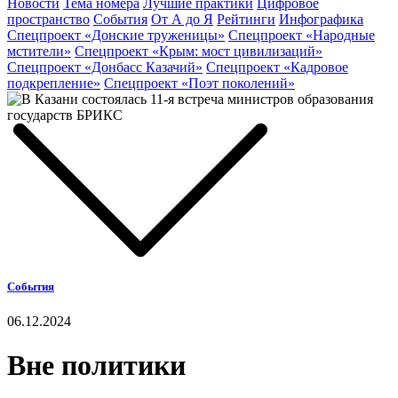
Новости
Тема номера
Лучшие практики
Цифровое
пространство
События
От А до Я
Рейтинги
Инфографика
Спецпроект «Донские труженицы»
Спецпроект «Народные
мстители»
Спецпроект «Крым: мост цивилизаций»
Спецпроект «Донбасс Казачий»
Спецпроект «Кадровое
подкрепление»
Спецпроект «Поэт поколений»
События
06.12.2024
Вне политики