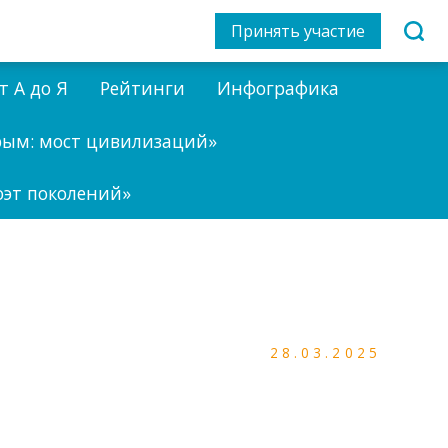
Принять участие
т А до Я
Рейтинги
Инфографика
рым: мост цивилизаций»
оэт поколений»
28.03.2025