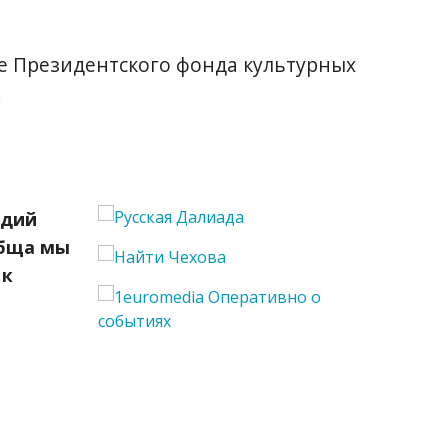
ке Президентского фонда культурных
.
адий
обща мы
 к