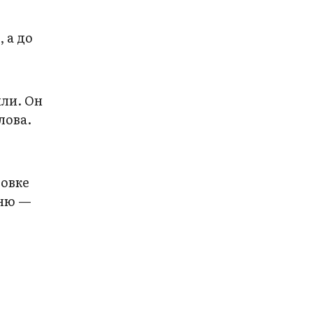
 а до
или. Он
лова.
ровке
иню —