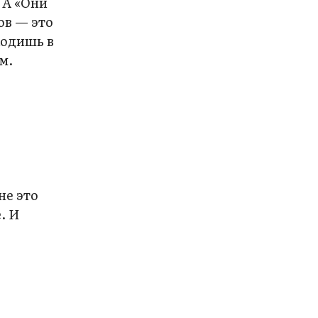
 А «Они
ов — это
ходишь в
м.
не это
. И