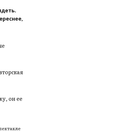
идеть.
ереснее,
ые
авторская
у, он ее