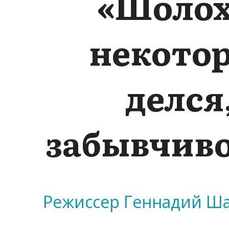
«Шолох
некотор
делся
забывчиво
Режиссер Геннадий Ша