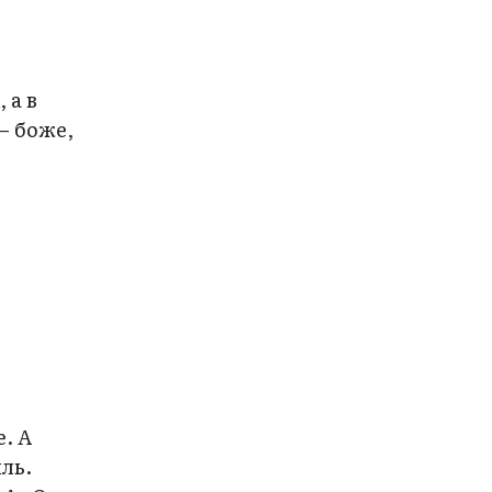
 а в
— боже,
е. А
иль.