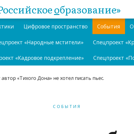
Российское
о
бразование»
ктики
Цифровое пространство
События
О
ецпроект «Народные мстители»
Спецпроект «К
роект «Кадровое подкрепление»
Спецпроект «П
СОБЫТИЯ