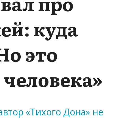
вал про
ей: куда
Но это
 человека»
втор «Тихого Дона» не