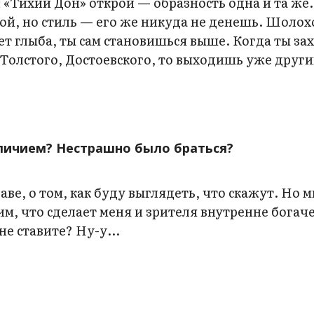
«Тихий Дон» открой — образность одна и та же.
ой, но стиль — его же никуда не денешь. Шолох
ает глыба, ты сам становишься выше. Когда ты за
олстого, Достоевского, то выходишь уже други
еличием? Нестрашно было браться?
аве, о том, как буду выглядеть, что скажут. Но м
ким, что сделает меня и зрителя внутренне богаче
не ставите? Ну-у...