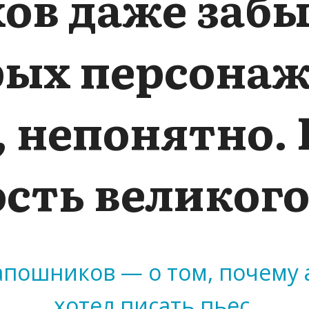
ов даже забы
ых персонаж
, непонятно. 
сть великого
пошников — о том, почему а
хотел писать пьес.