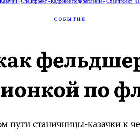
 Казачий»
Спецпроект «Кадровое подкрепление»
Спецпроект «П
СОБЫТИЯ
как фельдше
пионкой по ф
м пути станичницы-казачки к ч