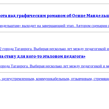
абота над графическим романом об Осипе Мандель
андельштам» выходит на завершающий этап. Автором сценария 
 стану для кого-то эталоном педагога»
города Таганрога. Выбирая несколько лет между педагогикой и м
ым, целеустремленным, коммуникабельным, отзывчивым, стремя