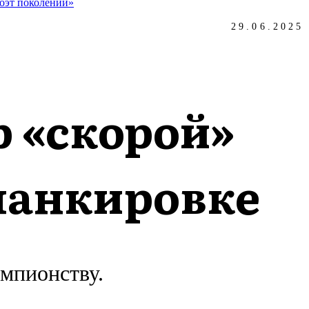
оэт поколений»
29.06.2025
р «скорой»
ланкировке
емпионству.