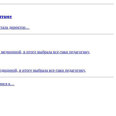
штаме
стала директор…
едициной, в итоге выбрала все-таки педагогику.
щимся к…