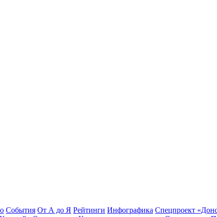
во
События
От А до Я
Рейтинги
Инфографика
Спецпроект «Дон