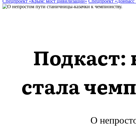
Спецпроект «Крым: мост цивилизаций»
Спецпроект «Донбасс
Подкаст: 
стала чем
О непросто