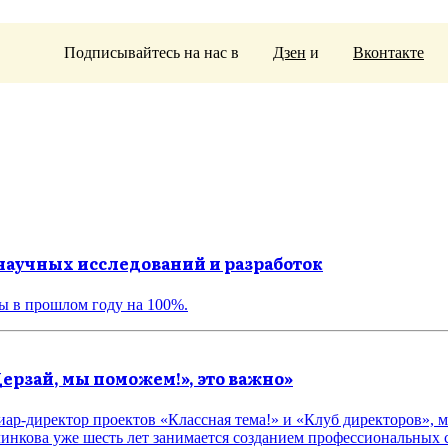
Подписывайтесь на нас в
Дзен
и
Вконтакте
 научных исследований и разработок
ы в прошлом году на 100%.
Дерзай, мы поможем!», это важно»
ар-директор проектов «Классная тема!» и «Клуб директоров», 
нкова уже шесть лет занимается созданием профессиональных с