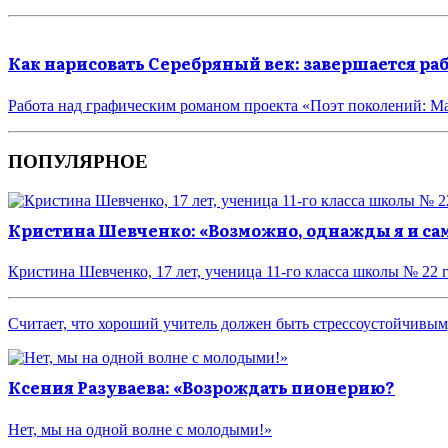
Как нарисовать Серебряный век: завершается р
Работа над графическим романом проекта «Поэт поколений: М
ПОПУЛЯРНОЕ
Кристина Шевченко: «Возможно, однажды я и сама
Кристина Шевченко, 17 лет, ученица 11-го класса школы № 22 
Считает, что хороший учитель должен быть стрессоустойчив
Ксения Разуваева: «Возрождать пионерию?
Нет, мы на одной волне с молодыми!»