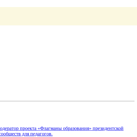
модератор проекта «Флагманы образования» президентской
ообществ для педагогов.