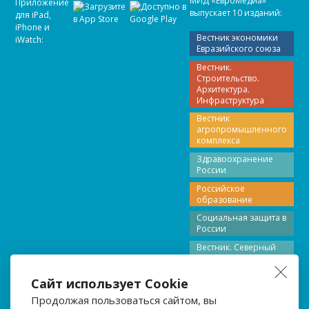
МИД «ЕвроМедиа»
Приложение
выпускает 10 изданий:
для iPad,
iPhone и
Вестник экономики
iWatch:
Евразийского союза
Вестник.
Строительство.
Архитектура.
Инфраструктура
Вестник
агропромышленного
комплекса
Здравоохранение
России
Российское
образование
Социальная защита в
России
Вестник. Северный
Кавказ
Вестник Поволжье
Сайт использует Cookie
Вестник Северо-
Продолжая пользоваться сайтом, вы
Запада