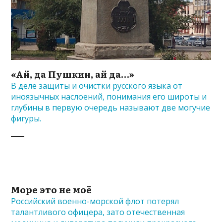
«Ай, да Пушкин, ай да…»
В деле защиты и очистки русского языка от
иноязычных наслоений, понимания его широты и
глубины в первую очередь называют две могучие
фигуры.
Море это не моё
Российский военно-морской флот потерял
талантливого офицера, зато отечественная