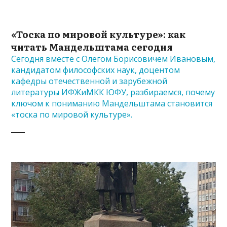
«Тоска по мировой культуре»: как
читать Мандельштама сегодня
Сегодня вместе с Олегом Борисовичем Ивановым,
кандидатом философских наук, доцентом
кафедры отечественной и зарубежной
литературы ИФЖиМКК ЮФУ, разбираемся, почему
ключом к пониманию Мандельштама становится
«тоска по мировой культуре».