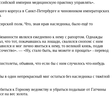
Российской империи медицинскую практику управлять».
кого корпуса в Санкт-Петербурге и чиновником императорских
.
рский полк. Что, зная нрав наследника, было ещё то
обязанности являлся ежедневно к нему с рапортом. Однажды
ал, что тот, покачавшись на лошади, свалился снопом: с ним
авился и мог лично явиться к нему, то великий князь, подав
высочество». — «Ну, стало быть, вы можете и прощать» - перевод
пистолеты, объявив, что если бы с ним случилось что-нибудь
бы в один непрекрасный миг остаться без наследника с тяжёлой
рибиться к Горному ведомству и убраться подальше от Гатчины
е на вес золота.