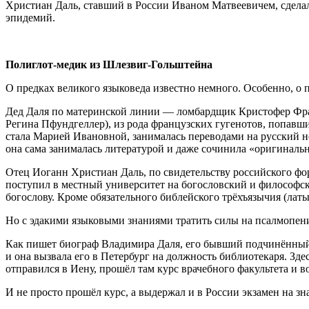
Христиан Даль, ставший в России Иваном Матвеевичем, сдела
эпидемий.
Полиглот-медик из Шлезвиг-Гольштейна
О предках великого языковеда известно немного. Особенно, о
Дед Даля по материнской линии — ломбардщик Кристофер Фра
Регина Пфундгеллер), из рода французских гугенотов, попавш
стала Марией Ивановной, занималась переводами на русский н
она сама занималась литературой и даже сочинила «оригиналь
Отец Иоганн Христиан Даль, по свидетельству российского фор
поступил в местный университет на богословский и философск
богослову. Кроме обязательного библейского трёхъязычия (лат
Но с эдакими языковыми знаниями тратить силы на псалмопен
Как пишет биограф Владимира Даля, его бывший подчинённый 
и она вызвала его в Петербург на должность библиотекаря. Зде
отправился в Иену, прошёл там курс врачебного факультета и 
И не просто прошёл курс, а выдержал и в России экзамен на зн