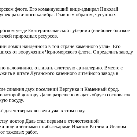
морском флоте. Его командующий вице-адмирал Николай
пушек различного калибра. Главным образом, чугунных
рбском уезде Екатеринославской губернии (наиболее близкое
алежей природных ресурсов.
нии ломки найденного в той стране каменного угля». Его
вшихся от вооружения Черноморского флота. Определить заводу
вно наловчились отливать флотскую артиллерию. Вместе с
жить в штате Луганского казенного литейного завода в
сле слияния двух поселений Вергунка и Каменный брод.
сно которой доктору Далю разрешено выдать «бруса сосноваго»
мую посуду.
ё для четверых возвели уже в этом году.
ству, доктор Даль стал первым в отечественной
оими подчинёнными штаб-лекарями Иваном Ратчем и Иваном
от тяжелых работ.