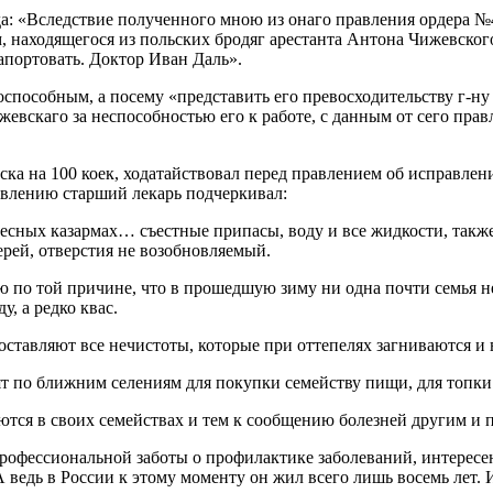
ода: «Вследствие полученного мною из онаго правления ордера 
 находящегося из польских бродяг арестанта Антона Чижевског
рапортовать. Доктор Иван Даль».
способным, а посему «представить его превосходительству г-ну
евскаго за неспособностью его к работе, с данным от сего прав
ска на 100 коек, ходатайствовал перед правлением об исправлени
влению старший лекарь подчеркивал:
есных казармах… съестные припасы, воду и все жидкости, также
ерей, отверстия не возобновляемый.
 по той причине, что в прошедшую зиму ни одна почти семья н
, а редко квас.
ставляют все нечистоты, которые при оттепелях загниваются и 
дят по ближним селениям для покупки семейству пищи, для топки
аются в своих семействах и тем к сообщению болезней другим и
рофессиональной заботы о профилактике заболеваний, интересен
ведь в России к этому моменту он жил всего лишь восемь лет. И