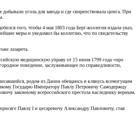
е добывали уголь для завода и где свирепствовала цинга. При
ы.
бился того, чтобы 4 мая 1803 года Берг-коллегия издала указ,
ейшие меры и уведомил бы коллегию, что по свидетельству
оже лазарета.
ссийскую медицинскую управу от 15 июня 1799 года «про
агородное поведение, заслуживающее по справедливости,
одписавшийся, родом из Дании обещаюсь и клянусь всемогущим
еликому Государю Императору Павлу Петровичу Самодержцу
овичу законному всероссийского престола наследнику верным,
присяге Павлу I и цесаревичу Александру Павловичу, став