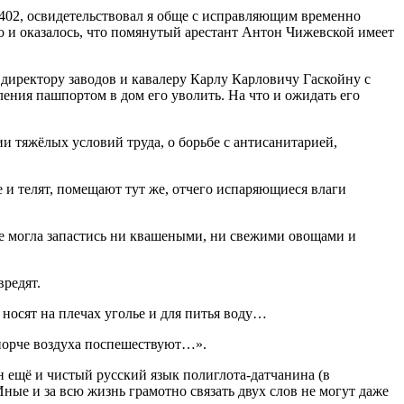
№402, освидетельствовал я обще с исправляющим временно
о и оказалось, что помянутый арестант Антон Чижевской имеет
 директору заводов и кавалеру Карлу Карловичу Гаскойну с
ления пашпортом в дом его уволить. На что и ожидать его
и тяжёлых условий труда, о борьбе с антисанитарией,
 и телят, помещают тут же, отчего испаряющиеся влаги
е могла запастись ни квашеными, ни свежими овощами и
вредят.
 носят на плечах уголье и для питья воду…
 порче воздуха поспешествуют…».
 ещё и чистый русский язык полиглота-датчанина (в
ные и за всю жизнь грамотно связать двух слов не могут даже