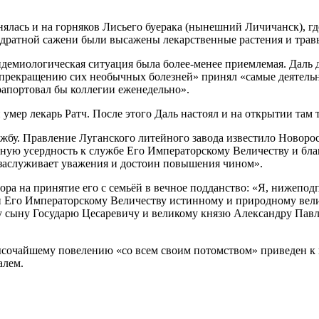
нялась и на горняков Лисьего буерака (нынешний Личичанск), гд
вадратной сажени были высажены лекарственные растения и трав
идемиологическая ситуация была более-менее приемлемая. Даль до
 прекращению сих необычных болезней» принял «самые деятельн
 рапортовал бы коллегии еженедельно».
умер лекарь Ратч. После этого Даль настоял и на открытии там т
жбу. Правление Луганского литейного завода известило Новоро
чную усердность к службе Его Императорскому Величеству и бл
 заслуживает уважения и достоин повышения чином».
тора на принятие его с семьёй в вечное подданство: «Я, нижеп
жен Его Императорскому Величеству истинному и природному в
 сыну Государю Цесаревичу и великому князю Александру Павл
высочайшему повелению «со всем своим потомством» приведен к 
алем.