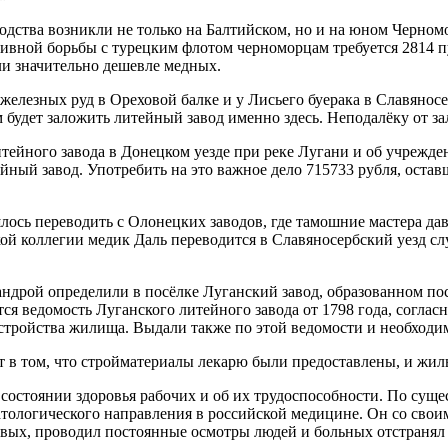
одства возникли не только на Балтийском, но и на юном Черно
ктивной борьбы с турецким флотом черноморцам требуется 2814 
ли значительно дешевле медных.
елезных руд в Ореховой балке и у Лисьего буерака в Славяносе
 будет заложить литейный завод именно здесь. Неподалёку от з
итейного завода в Донецком уезде при реке Лугани и об учрежде
йный завод. Употребить на это важное дело 715733 рубля, оста
ось переводить с Олонецких заводов, где тамошние мастера да
й коллегии медик Даль переводится в Славяносербский уезд слу
ндрой определили в посёлке Луганский завод, образованном по
тся ведомость Луганского литейного завода от 1798 года, согла
тройства жилища. Выдали также по этой ведомости и необходи
т в том, что стройматериалы лекарю были предоставлены, и жиль
о состоянии здоровья рабочих и об их трудоспособности. По суще
атологического направления в российской медицине. Он со св
вых, проводил постоянные осмотры людей и больных отстранял 