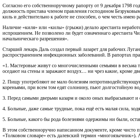
Согласно его собственноручному рапорту от 9 декабря 1798 г
должность пристава членом правления господином Безруковым,
киль и действительно к работе не способен, о чем честь имею 
Наличие «киля» или «килы» (грыжи) делало арестанта неработо
испрошением. Не позволено ли будет означеннаго арестанта Чиж
начальническаго разрешения».
Старший лекарь Даль создал первый лазарет для рабочих Луган
распространением инфекционных заболеваний. В рапортах пра
«1. Мастеровые живут со многочисленными семьями в весьма т
оседают на стены и заражают воздух… ни чрез какие, кроме дв
2. Пищу употребляют не мало болезням непротиводействующую
кореньями, при всем том едят солонину, пьют долгостойную воду
3. Перед самыми дверьми казарм и около оных выбрасывают и о
4. Больные, даже самые трудные, пока ещё есть малая сила, хо
5. Больные, какого бы рода болезнями одержимы ни были, ост
В этом собственноручно написанном документе, кроме чисто п
«Толковом словаре» есть далевский термин «многоязычник»). А 