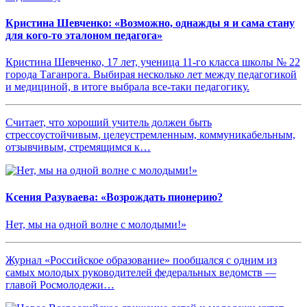
Кристина Шевченко: «Возможно, однажды я и сама стану
для кого-то эталоном педагога»
Кристина Шевченко, 17 лет, ученица 11-го класса школы № 22
города Таганрога. Выбирая несколько лет между педагогикой
и медициной, в итоге выбрала все-таки педагогику.
Считает, что хороший учитель должен быть
стрессоустойчивым, целеустремленным, коммуникабельным,
отзывчивым, стремящимся к…
Ксения Разуваева: «Возрождать пионерию?
Нет, мы на одной волне с молодыми!»
Журнал «Российское образование» пообщался с одним из
самых молодых руководителей федеральных ведомств —
главой Росмолодежи…