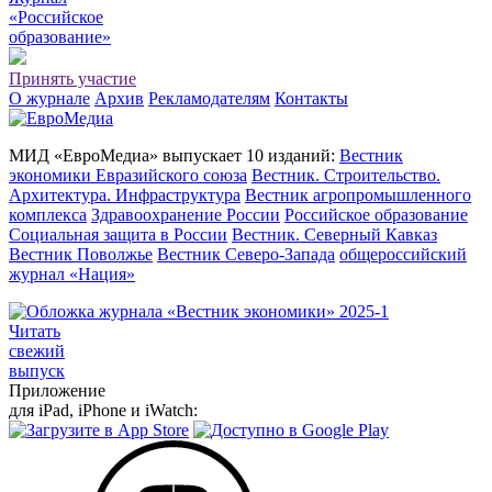
«Российское
о
бразование»
Принять участие
О журнале
Архив
Рекламодателям
Контакты
МИД «ЕвроМедиа» выпускает 10 изданий:
Вестник
экономики Евразийского союза
Вестник. Строительство.
Архитектура. Инфраструктура
Вестник агропромышленного
комплекса
Здравоохранение России
Российское образование
Социальная защита в России
Вестник. Северный Кавказ
Вестник Поволжье
Вестник Северо-Запада
общероссийский
журнал «Нация»
Читать
свежий
выпуск
Приложение
для iPad, iPhone и iWatch: