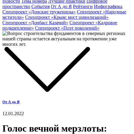
Новости
Тема номера
Лучшие практики
Цифровое
пространство
События
От А до Я
Рейтинги
Инфографика
Спецпроект «Донские труженицы»
Спецпроект «Народные
мстители»
Спецпроект «Крым: мост цивилизаций»
Спецпроект «Донбасс Казачий»
Спецпроект «Кадровое
подкрепление»
Спецпроект «Поэт поколений»
От А до Я
12.01.2022
Голос вечной мерзлоты: