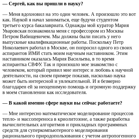
— Сергей, как вы пришли в науку?
— Меня вдохновил на это один человек. А произошло это вот
как. Наукой я начал заниматься, еще будучи студентом
третьего курса бакалавриата. Однажды мой куратор Мария
Уваровская познакомила меня с профессором из Москвы
Петром Вабищевичем. Мы должны были писать у него
выпускные квалификационные работы. Поскольку Петр
Николаевич работал в Москве, он попросил одного из своих
аспирантов ИМИ стать моим научным наставником. Этим
наставником оказалась Мария Васильева, в то время
аспирантка СВФУ. Так и произошло мое знакомство с
человеком, который привил мне интерес и любовь к научной
деятельности, на своем примере показав, насколько наука
может быть интересной и увлекательной. И я безмерно
благодарен ей за неоценимую помощь и огромную поддержку
в моем становлении как исследователя.
— В какой именно сфере науки вы сейчас работаете?
— Мне интересно математическое моделирование процессов
тепло- и массопереноса в криолитозоне, а также разработка
вычислительных алгоритмов и прикладных программных
средств для суперкомпьютерного моделирования
рационального природопользования с учетом антропогенного