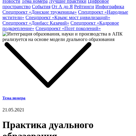
Новости
Тема номера
Лучшие практики
Цифровое
пространство
События
От А до Я
Рейтинги
Инфографика
Спецпроект «Донские труженицы»
Спецпроект «Народные
мстители»
Спецпроект «Крым: мост цивилизаций»
Спецпроект «Донбасс Казачий»
Спецпроект «Кадровое
подкрепление»
Спецпроект «Поэт поколений»
Тема номера
21.05.2021
Практика дуального
образования