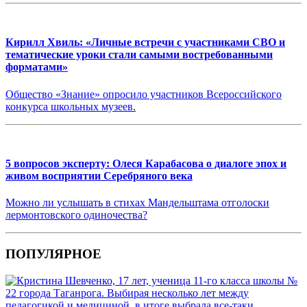
Кирилл Хвиль: «Личные встречи с участниками СВО и
тематические уроки стали самыми востребованными
форматами»
Общество «Знание» опросило участников Всероссийского
конкурса школьных музеев.
5 вопросов эксперту: Олеся Карабасова о диалоге эпох и
живом восприятии Серебряного века
Можно ли услышать в стихах Мандельштама отголоски
лермонтовского одиночества?
ПОПУЛЯРНОЕ