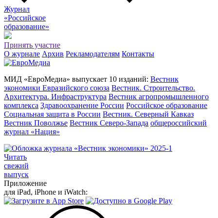
Журнал
«Российское
о
бразование»
Принять участие
О журнале
Архив
Рекламодателям
Контакты
МИД «ЕвроМедиа» выпускает 10 изданий:
Вестник
экономики Евразийского союза
Вестник. Строительство.
Архитектура. Инфраструктура
Вестник агропромышленного
комплекса
Здравоохранение России
Российское образование
Социальная защита в России
Вестник. Северный Кавказ
Вестник Поволжье
Вестник Северо-Запада
общероссийский
журнал «Нация»
Читать
свежий
выпуск
Приложение
для iPad, iPhone и iWatch: