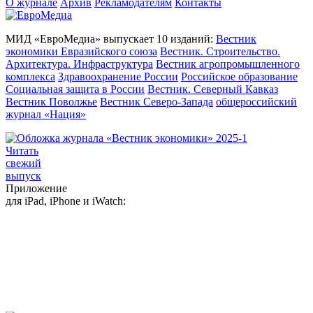
О журнале
Архив
Рекламодателям
Контакты
МИД «ЕвроМедиа» выпускает 10 изданий:
Вестник
экономики Евразийского союза
Вестник. Строительство.
Архитектура. Инфраструктура
Вестник агропромышленного
комплекса
Здравоохранение России
Российское образование
Социальная защита в России
Вестник. Северный Кавказ
Вестник Поволжье
Вестник Северо-Запада
общероссийский
журнал «Нация»
Читать
свежий
выпуск
Приложение
для iPad, iPhone и iWatch: