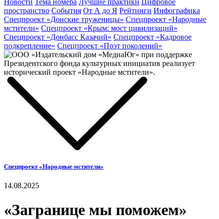
Новости
Тема номера
Лучшие практики
Цифровое
пространство
События
От А до Я
Рейтинги
Инфографика
Спецпроект «Донские труженицы»
Спецпроект «Народные
мстители»
Спецпроект «Крым: мост цивилизаций»
Спецпроект «Донбасс Казачий»
Спецпроект «Кадровое
подкрепление»
Спецпроект «Поэт поколений»
Спецпроект «Народные мстители»
14.08.2025
«Загранице мы поможем»