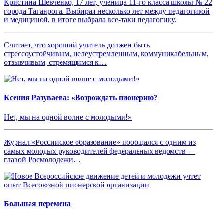
Кристина Шевченко, 17 лет, ученица 11-го класса школы № 22
города Таганрога. Выбирая несколько лет между педагогикой
и медициной, в итоге выбрала все-таки педагогику.
Считает, что хороший учитель должен быть
стрессоустойчивым, целеустремленным, коммуникабельным,
отзывчивым, стремящимся к…
Ксения Разуваева: «Возрождать пионерию?
Нет, мы на одной волне с молодыми!»
Журнал «Российское образование» пообщался с одним из
самых молодых руководителей федеральных ведомств —
главой Росмолодежи…
Большая перемена