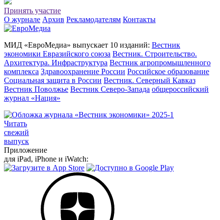
Принять участие
О журнале
Архив
Рекламодателям
Контакты
МИД «ЕвроМедиа» выпускает 10 изданий:
Вестник
экономики Евразийского союза
Вестник. Строительство.
Архитектура. Инфраструктура
Вестник агропромышленного
комплекса
Здравоохранение России
Российское образование
Социальная защита в России
Вестник. Северный Кавказ
Вестник Поволжье
Вестник Северо-Запада
общероссийский
журнал «Нация»
Читать
свежий
выпуск
Приложение
для iPad, iPhone и iWatch: