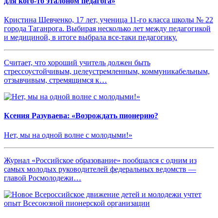
для кого-то эталоном педагога»
Кристина Шевченко, 17 лет, ученица 11-го класса школы № 22
города Таганрога. Выбирая несколько лет между педагогикой
и медициной, в итоге выбрала все-таки педагогику.
Считает, что хороший учитель должен быть
стрессоустойчивым, целеустремленным, коммуникабельным,
отзывчивым, стремящимся к…
Ксения Разуваева: «Возрождать пионерию?
Нет, мы на одной волне с молодыми!»
Журнал «Российское образование» пообщался с одним из
самых молодых руководителей федеральных ведомств —
главой Росмолодежи…