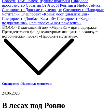
Новости
Тема номера
Лучшие практики
Цифровое
пространство
События
От А до Я
Рейтинги
Инфографика
Спецпроект «Донские труженицы»
Спецпроект «Народные
мстители»
Спецпроект «Крым: мост цивилизаций»
Спецпроект «Донбасс Казачий»
Спецпроект «Кадровое
подкрепление»
Спецпроект «Поэт поколений»
Спецпроект «Народные мстители»
24.06.2025
В лесах под Ровно