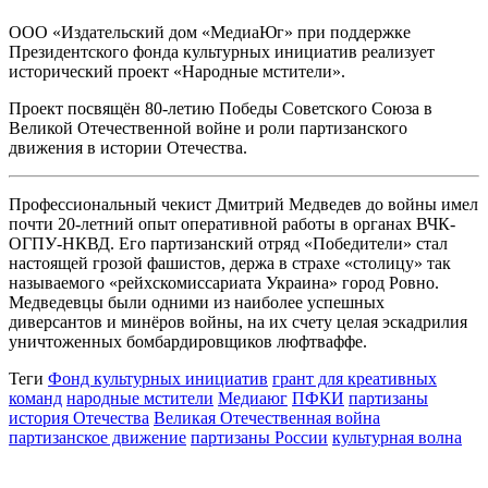
ООО «Издательский дом «МедиаЮг» при поддержке
Президентского фонда культурных инициатив реализует
исторический проект «Народные мстители».
Проект посвящён 80-летию Победы Советского Союза в
Великой Отечественной войне и роли партизанского
движения в истории Отечества.
Профессиональный чекист Дмитрий Медведев до войны имел
почти 20-летний опыт оперативной работы в органах ВЧК-
ОГПУ-НКВД. Его партизанский отряд «Победители» стал
настоящей грозой фашистов, держа в страхе «столицу» так
называемого «рейхскомиссариата Украина» город Ровно.
Медведевцы были одними из наиболее успешных
диверсантов и минёров войны, на их счету целая эскадрилия
уничтоженных бомбардировщиков люфтваффе.
Теги
Фонд культурных инициатив
грант для креативных
команд
народные мстители
Медиаюг
ПФКИ
партизаны
история Отечества
Великая Отечественная война
партизанское движение
партизаны России
культурная волна