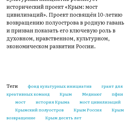
исторический проект «Крым: мост
цивилизаций». Проект посвящён 10-летию
возвращению полуострова в родную гавань
и призван показать его ключевую роль в
духовном, нравственном, культурном,
экономическом развитии России.
Теги
фонд культурных инициатив
грант для
креативных команд
Крым
Медиаюг
пфки
мост
история Крыма
мост цивилизаций
Крымский полуостров
Крым Россия
Крым
возвращение
Крым десять лет