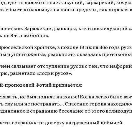
род, где-то далеко от нас живущий, варварский, ко
 так быстро нахлынул на наши пределы, как морская в
нашествие. Варяжские драккары, как и последующий «
льше 8 тысяч бойцов.
рюссельской хронике, в походе 18 июня 86о года рус
ы и уничтожены», реальность оказалась противопо
тием связывает отступление русов с тем, что мафори
рю, разметало «лодьи русов».
ий-проповедей Фотий признается:
к сказать, не был поднят на копье! Когда легко было 
 ему или не пострадать… Спасение города находилось 
единенное к страданию бесславие от этого великоду
ости-сохранности доверху нагруженный добычей.