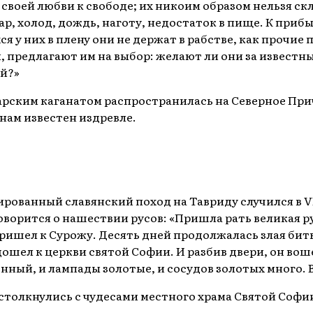
 своей любви к свободе; их никоим образом нельзя ск
р, холод, дождь, наготу, недостаток в пище. К при
ся у них в плену они не держат в рабстве, как прочие
 предлагают им на выбор: желают ли они за известны
ей?»
арским каганатом распространилась на Северное При
нам известен издревле.
ванный славянский поход на Тавриду случился в VI
ворится о нашествии русов: «
Пришла рать великая ру
ришел к Сурожу. Десять дней продолжалась злая битв
дошел к церкви святой Софии. И разбив двери, он воше
енный, и лампады золотые, и сосудов золотых много. 
столкнулись с чудесами местного храма Святой Софи