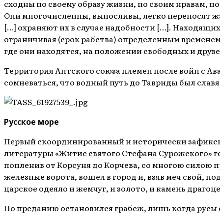
сходны по своему образу жизни, по своим нравам, по
Они многочисленны, выносливы, легко переносят жа
[…] охраняют их в случае надобности […]. Находящих
ограничивая (срок рабства) определенным временем,
где они находятся, на положении свободных и друз
Территория Антского союза племен после войн с Ав
сомневаться, что водный путь до Тавриды был славя
Русское море
Первый скоординированный и исторически зафиксиро
литературы «Житие святого Стефана Сурожского» го
попленив от Корсуня до Корчева, со многою силою п
железные ворота, вошел в город и, взяв меч свой, по
царское одеяло и жемчуг, и золото, и камень драгоц
По преданию остановился грабеж, лишь когда русы 