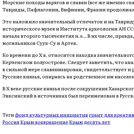
Морские походы варягов и славян (все же именно с
Тавриды, Пафлагонии, Вифинии, Фракии продолжал
Это наложило значительный отпечаток и на Тавриду
исторического музея и Института археологии АН СС
начала второго тысячелетия н.э… В их числе, правд
могильников Суук-Су и Артек.
Ко времени до X в. относится находка значительного
Керченском полуострове. Следует заметить, что ана
в сильной мере славянизирован, свидетельствует и 
Русские князья, опираясь на родственное им населен
В Х веке русские князья после сокрушения Хазарск
Эвксинский в источниках был переименован в Русск
Теги
фонд культурных инициатив
грант для креати
Россия
Крым возвращение
Крым десять лет