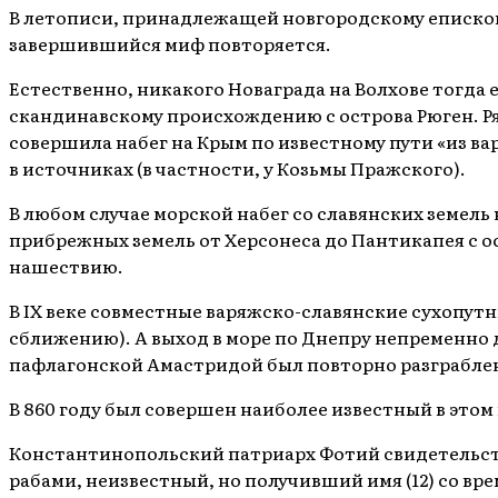
В летописи, принадлежащей новгородскому епископ
завершившийся миф повторяется.
Естественно, никакого Новаграда на Волхове тогда е
скандинавскому происхождению с острова Рюген. Ря
совершила набег на Крым по известному пути «из ва
в источниках (в частности, у Козьмы Пражского).
В любом случае морской набег со славянских земель
прибрежных земель от Херсонеса до Пантикапея с о
нашествию.
В IX веке совместные варяжско-славянские сухопут
сближению). А выход в море по Днепру непременно д
пафлагонской Амастридой был повторно разграбле
В 860 году был совершен наиболее известный в этом
Константинопольский патриарх Фотий свидетельство
рабами, неизвестный, но получивший имя (12) со в