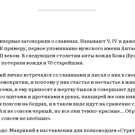
впервые заговорили о славянах. Называют V, IV и даж
. К примеру, первое упоминание мужского имени Антас
I веком. В следующем столетии анты вождя Божа (Бус 
 потеряли вождя и 70 старейшин.
лично встречался со славянами и писал о них в своей
емократии, и поэтому у них счастье и несчастье в ж
всеми, и ему приносят в жертву быков и совершают 
 со щитами и дротиками в руках, панцирей же они ни
оясом на бедрах, и в таком виде идут на сражение 
 и не совсем черный, но все они темно-красные… Обра
 совсем не злобные».
до-Маврикий в наставлении для полководцев «Страт