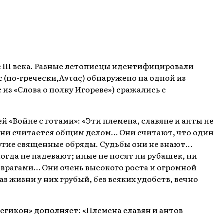
е III века. Разные летописцы идентифицировали
 (по-гречески,
Αντας)
обнаружено на одной из
из «Слова о полку Игореве») сражались с
 «Войне с готами»: «Эти племена, славяне и анты не
изни считается общим делом… Они считают, что один
другие священные обряды. Судьбы они не знают…
когда не надевают; иные не носят ни рубашек, ни
с врагами… Они очень высокого роста и огромной
з жизни у них грубый, без всяких удобств, вечно
егикон» дополняет: «Племена славян и антов