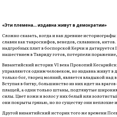
«Эти племена… издавна живут в демократии»
Сложно сказать, когда и как древние историографы 
славян как тавроскифов, венедов, склавинов, антов
надгробных плит в боспорской Керчи и датируется II
нашествием в Тавриду готов, потерпели поражение,
Византийский историк VI века Прокопий Кесарийский 
управляются одним человеком, но издавна живут в д
только бог, творец молний, является владыкой над 
Вступая в битву, большинство из них идет на врагов
плащей, а одни только штаны, подтянутые широким п
силы. Цвет кожи и волос у них белый или золотистый
они покрыты грязью, но по существу они неплохие и
Другой византийский историк того же времени Псев