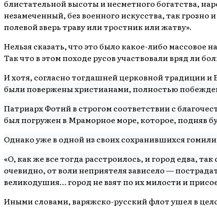
блистательной высоты и несметного богатства, на
незамеченный, без военного искусства, так грозно и
полевой зверь траву или тростник или жатву».
Нельзя сказать, что это было какое-либо массовое 
Так что в этом походе русов участвовали вряд ли бо
И хотя, согласно тогдашней церковной традиции и Б
были повержены христианами, полностью побежден
Патриарх Фотий в строгом соответствии с благочес
был погружен в Мраморное море, которое, подняв бу
Однако уже в одной из своих сохранившихся гомил
«О, как же все тогда расстроилось, и город едва, та
очевидно, от воли неприятеля зависело — пострадать
великодушия… город не взят по их милости и присо
Иными словами, варяжско-русский флот ушел в цел