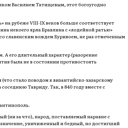
риком Василием Татищевым, этот богоугодно
» на рубеже VIII-IX веков больше соответствует
ина некоего ярла Бравлина с «лодейной ратью»
 со славянским вождем Буривоем, не раз отмеченным
м. А его длительный характер (разорение
нтия была не в состоянии противостоять
 (что стало поводом к византийско-хазарскому
соседнюю Тавриду. Так, в 840 году вместе с
тантинополь.
 (ни за что), народ, поставляемый наравне с
ий значение, уничиженный и бедный, но достигший