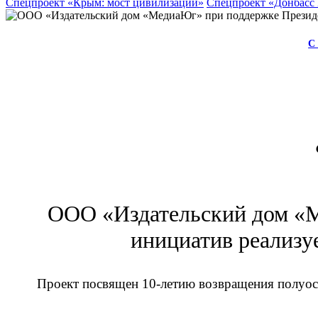
Спецпроект «Крым: мост цивилизаций»
Спецпроект «Донбасс
С
ООО «Издательский дом «М
инициатив реализу
Проект посвящен 10-летию возвращения полуост