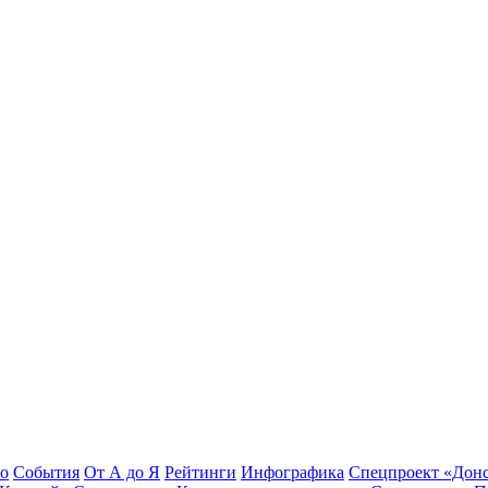
во
События
От А до Я
Рейтинги
Инфографика
Спецпроект «Дон