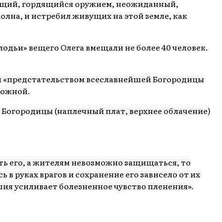
чующий, гордящийся оружием, неожиданный,
олна, и истребил живущих на этой земле, как
лодьи» вещего Олега вмещали не более 40 человек.
ы
«
предстательством всеславнейшей Богородицы
ложной.
й Богородицы (наплечный плат, верхнее облачение)
взять его, а жителям невозможно защищаться, то
в руках врагов и сохранение его зависело от их
шия усиливает болезненное чувство пленения».