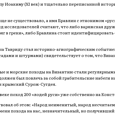
у Иоакиму (XI век) и тщательно переписанной исто
ще не существовало, а имя Бравлин с этнонимом «русь
д исследователей считают, что либо варяжская друж
ряг в греки», либо Бравлина стоит идентифицировать
 на Тавриду стал историко-агиографическим событие
садами и штурмами) свидетельствует о том, что Виза
ные и морские походы на Византию стали регулярными
олжен был повлечь за собой грабительские набеги на 
н крымский Сурож-Сугдея.
 веке поход 200 «лодей руси» уже собственно на Конс
вал об этом: «Народ неименитый, народ несчитаемый
ремени похода на нас, незначительный, но получивш