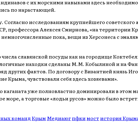
кандинавов с их морскими навыками здесь необходимо
ись по нарастающей.
. Согласно исследованиям крупнейшего советского 
СР, профессора Алексея Смирнова, «на территории К
а, немногочисленные пока, вещи из Херсонеса с эмал
 числа славянской посуды как на городище Коктебель
логичные находки сделаны М.М. Кобылиной и на Фанаг
ряд других фактов. По договору с Византией князь Иг
ие Крыма, чувствовали себя здесь хозяевами».
ого каганата уже полновластно доминировали в этом 
ое море, а торговые «лодьи русов» можно было встре
вных команд
Крым
Медиаюг
пфки
мост
история Крым