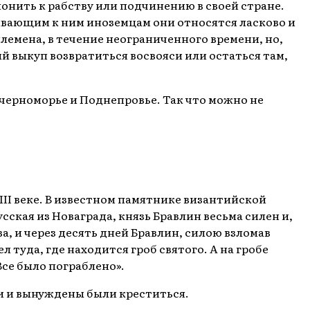
лонить к рабству или подчинению в своей стране.
бывающим к ним иноземцам они относятся ласково и
 племена, в течение неограниченного времени, но,
й выкуп возвратиться восвояси или остаться там,
черноморье и Поднепровье. Так что можно не
II веке. В известном памятнике византийской
сская из Новаграда, князь Бравлин весьма силен и,
а, и через десять дней Бравлин, силою взломав
л туда, где находится гроб святого. А на гробе
Все было пограблено».
и и вынуждены были креститься.