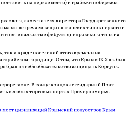
 поставить на первое место) и грабежи побережья
археолога, заместителя директора Государственного
рыма мы встречаем вещи славянских типов первого и
ями и пятипальчатые фибулы днепровского типа из
, так и в ряде поселений этого времени на
орийском городище. О том, что Крым к IX-X вв. был
орь брал на себя обязательство защищать Корсунь.
макрорегионе. В конце концов легендарный Понт
тить в любых торговых портах Причерноморья.
а
мост цивилизаций
Крымский полуостров
Крым