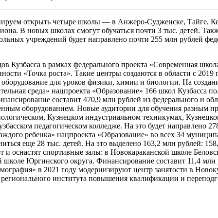
нируем открыть четыре школы — в Анжеро-Судженске, Тайге, Ке
иона. В новых школах смогут обучаться почти 3 тыс. детей. Так
кольных учреждений будет направлено почти 255 млн рублей фед
ов Кузбасса в рамках федерального проекта «Современная школ
ности «Точка роста». Такие центры создаются в области с 2019 
 оборудование для уроков физики, химии и биологии. На создан
ательная среда» нацпроекта «Образование» 166 школ Кузбасса 
инансирование составит 470,9 млн рублей из федерального и о
менным оборудованием. Новые аудитории для обучения разным п
логическом, Кузнецком индустриальном техникумах, Кузнецком 
Кузбасском педагогическом колледже. На это будет направлено 2
 каждого ребенка» нацпроекта «Образование» во всех 34 муницип
ться еще 28 тыс. детей. На это выделено 163,2 млн рублей: 158
т и оснастят спортивные залы: в Новокараканской школе Белов
школе Юргинского округа. Финансирование составит 11,4 млн р
мография» в 2021 году модернизируют центр занятости в Новоку
о регионального института повышения квалификации и переподг