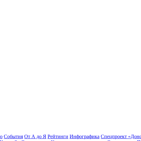
во
События
От А до Я
Рейтинги
Инфографика
Спецпроект «Дон