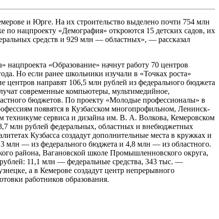
мерове и Юрге. На их строительство выделено почти 754 млн
же по нацпроекту «Демография» откроются 15 детских садов, их
еральных средств и 929 млн — областных», — рассказал
а» нацпроекта «Образование» начнут работу 70 центров
года. Но если ранее школьники изучали в «Точках роста»
ие центров направят 106,5 млн рублей из федерального бюджета
получат современные компьютеры, мультимедийное,
бластного бюджетов. По проекту «Молодые профессионалы» в
рофессиям появятся в Кузбасском многопрофильном, Ленинск-
техникуме сервиса и дизайна им. В. А. Волкова, Кемеровском
78,7 млн рублей федеральных, областных и внебюджетных
алитетах Кузбасса создадут дополнительные места в кружках и
,3 млн — из федерального бюджета и 4,8 млн — из областного.
ского района, Вагановской школе Промышленновского округа,
ублей: 11,1 млн — федеральные средства, 343 тыс. —
знецке, а в Кемерове создадут центр непрерывного
отовки работников образования.