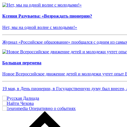
Ксения Разуваева: «Возрождать пионерию?
Нет, мы на одной волне с молодыми!»
Журнал «Российское образование» пообщался с одним из сам
Большая перемена
Новое Всероссийское движение детей и молодежи учтет опыт 
19 мая, в День пионерии, в Государственную думу был внесен