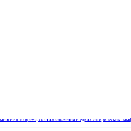
многие в то время, со стихосложения и едких сатирических пам