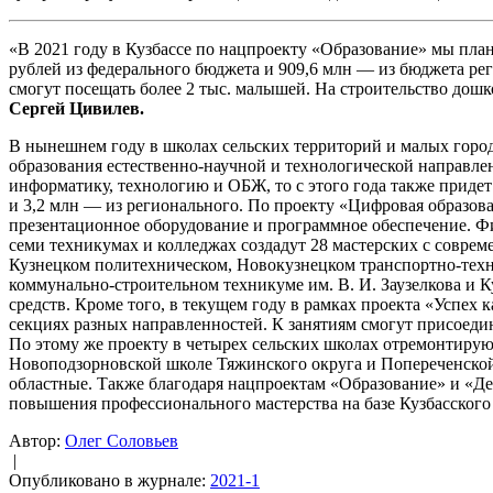
«В 2021 году в Кузбассе по нацпроекту «Образование» мы пла
рублей из федерального бюджета и 909,6 млн — из бюджета рег
смогут посещать более 2 тыс. малышей. На строительство дош
Сергей Цивилев.
В нынешнем году в школах сельских территорий и малых город
образования естественно-научной и технологической направлен
информатику, технологию и ОБЖ, то с этого года также придет
и 3,2 млн — из регионального. По проекту «Цифровая образов
презентационное оборудование и программное обеспечение. Ф
семи техникумах и колледжах создадут 28 мастерских с совре
Кузнецком политехническом, Новокузнецком транспортно-техно
коммунально-строительном техникуме им. В. И. Заузелкова и 
средств. Кроме того, в текущем году в рамках проекта «Успех
секциях разных направленностей. К занятиям смогут присоедини
По этому же проекту в четырех сельских школах отремонтирую
Новоподзорновской школе Тяжинского округа и Попереченской 
областные. Также благодаря нацпроектам «Образование» и «Де
повышения профессионального мастерства на базе Кузбасског
Автор:
Олег Соловьев
|
Опубликовано в журнале:
2021-1