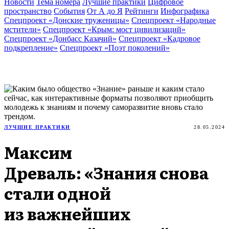
Новости
Тема номера
Лучшие практики
Цифровое
пространство
События
От А до Я
Рейтинги
Инфографика
Спецпроект «Донские труженицы»
Спецпроект «Народные
мстители»
Спецпроект «Крым: мост цивилизаций»
Спецпроект «Донбасс Казачий»
Спецпроект «Кадровое
подкрепление»
Спецпроект «Поэт поколений»
ЛУЧШИЕ ПРАКТИКИ
28.05.2024
Максим
Древаль: «Знания снова
стали одной
из важнейших