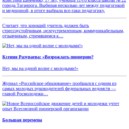
Кристина Шевченко, 17 лет, ученица 11-го класса школы № 22
города Таганрога. Выбирая несколько лет между педагогикой
и медициной, в итоге выбрала все-таки педагогику.
Считает, что хороший учитель должен быть
стрессоустойчивым, целеустремленным, коммуникабельным,
отзывчивым, стремящимся к…
Ксения Разуваева: «Возрождать пионерию?
Нет, мы на одной волне с молодыми!»
Журнал «Российское образование» пообщался с одним из
самых молодых руководителей федеральных ведомств —
главой Росмолодежи…
Большая перемена