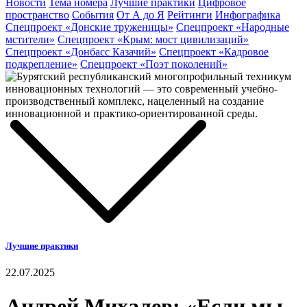
Новости
Тема номера
Лучшие практики
Цифровое
пространство
События
От А до Я
Рейтинги
Инфографика
Спецпроект «Донские труженицы»
Спецпроект «Народные
мстители»
Спецпроект «Крым: мост цивилизаций»
Спецпроект «Донбасс Казачий»
Спецпроект «Кадровое
подкрепление»
Спецпроект «Поэт поколений»
Лучшие практики
22.07.2025
Андрей Михалев: «Если мы