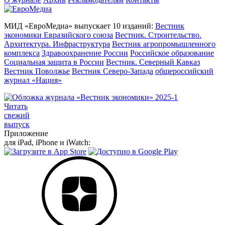
МИД «ЕвроМедиа» выпускает 10 изданий:
Вестник
экономики Евразийского союза
Вестник. Строительство.
Архитектура. Инфраструктура
Вестник агропромышленного
комплекса
Здравоохранение России
Российское образование
Социальная защита в России
Вестник. Северный Кавказ
Вестник Поволжье
Вестник Северо-Запада
общероссийский
журнал «Нация»
Читать
свежий
выпуск
Приложение
для iPad, iPhone и iWatch: