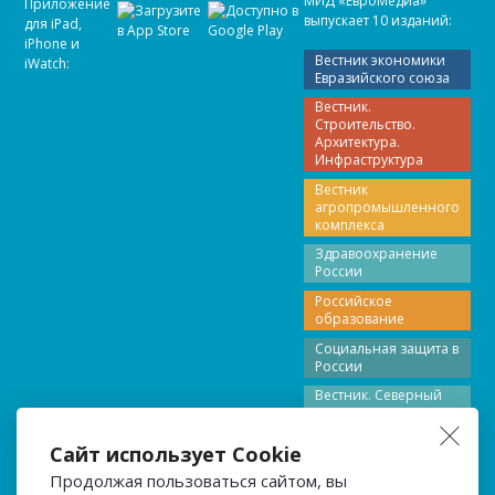
МИД «ЕвроМедиа»
Приложение
выпускает 10 изданий:
для iPad,
iPhone и
Вестник экономики
iWatch:
Евразийского союза
Вестник.
Строительство.
Архитектура.
Инфраструктура
Вестник
агропромышленного
комплекса
Здравоохранение
России
Российское
образование
Социальная защита в
России
Вестник. Северный
Кавказ
Вестник Поволжье
Сайт использует Cookie
Вестник Северо-
Продолжая пользоваться сайтом, вы
Запада