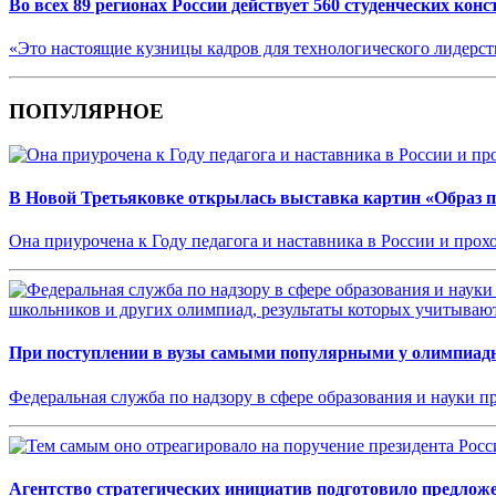
Во всех 89 регионах России действует 560 студенческих кон
«Это настоящие кузницы кадров для технологического лидерс
ПОПУЛЯРНОЕ
В Новой Третьяковке открылась выставка картин «Образ п
Она приурочена к Году педагога и наставника в России и прох
При поступлении в вузы самыми популярными у олимпиадн
Федеральная служба по надзору в сфере образования и науки п
Агентство стратегических инициатив подготовило предлож