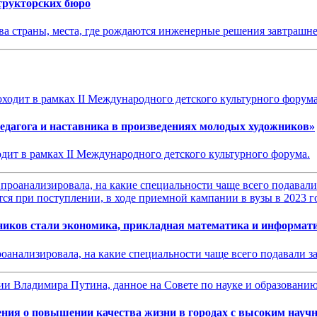
структорских бюро
тва страны, места, где рождаются инженерные решения завтраш
едагога и наставника в произведениях молодых художников»
одит в рамках II Международного детского культурного форума.
иков стали экономика, прикладная математика и информат
роанализировала, на какие специальности чаще всего подавали 
ения о повышении качества жизни в городах с высоким науч