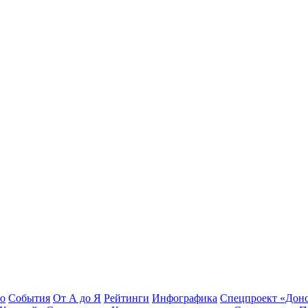
во
События
От А до Я
Рейтинги
Инфографика
Спецпроект «Дон