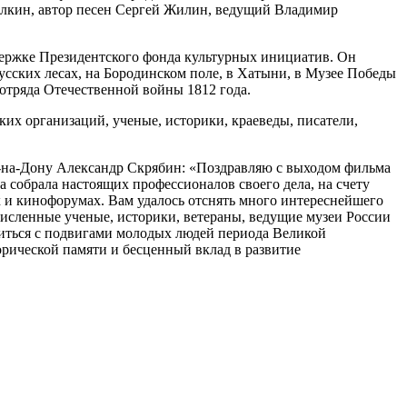
елкин, автор песен Сергей Жилин, ведущий Владимир
ержке Президентского фонда культурных инициатив. Он
усских лесах, на Бородинском поле, в Хатыни, в Музее Победы
отряда Отечественной войны 1812 года.
их организаций, ученые, историки, краеведы, писатели,
-на-Дону Александр Скрябин: «Поздравляю с выходом фильма
 собрала настоящих профессионалов своего дела, на счету
 и кинофорумах. Вам удалось отснять много интереснейшего
численные ученые, историки, ветераны, ведущие музеи России
миться с подвигами молодых людей периода Великой
орической памяти и бесценный вклад в развитие