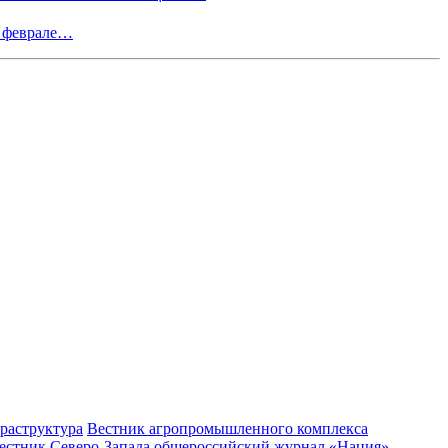
в феврале…
раструктура
Вестник агропромышленного комплекса
естник Северо-Запада
общероссийский журнал «Нация»