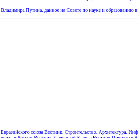
 Владимира Путина, данное на Совете по науке и образованию 
 Евразийского союза
Вестник. Строительство. Архитектура. Инф
ащита в России
Вестник. Северный Кавказ
Вестник Поволжье
В