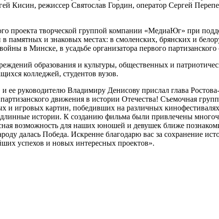
гей Кисин, режиссер Святослав Гордин, оператор Сергей Переп
ого проекта творческой группой компании «МедиаЮг» при подд
в памятных и знаковых местах: в смоленских, брянских и белор
войны в Минске, в усадьбе организатора первого партизанского 
реждений образования и культуры, общественных и патриотическ
ихся колледжей, студентов вузов.
и ее руководителю Владимиру Денисову прислал глава Ростова
артизанского движения в истории Отечества! Съемочная группа
ых и игровых картин, победивших на различных кинофестивалях
 подлинные истории. К созданию фильма были привлечены много
расная возможность для наших юношей и девушек ближе познако
роду далась Победа. Искренне благодарю вас за сохранение ист
йших успехов и новых интересных проектов».