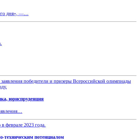
него дня», —…
ика, юриспруденция
заявления…
но-техническим потенциалом