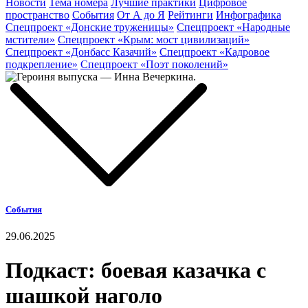
Новости
Тема номера
Лучшие практики
Цифровое
пространство
События
От А до Я
Рейтинги
Инфографика
Спецпроект «Донские труженицы»
Спецпроект «Народные
мстители»
Спецпроект «Крым: мост цивилизаций»
Спецпроект «Донбасс Казачий»
Спецпроект «Кадровое
подкрепление»
Спецпроект «Поэт поколений»
События
29.06.2025
Подкаст: боевая казачка с
шашкой наголо