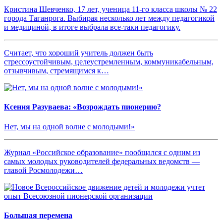
Кристина Шевченко, 17 лет, ученица 11-го класса школы № 22
города Таганрога. Выбирая несколько лет между педагогикой
и медициной, в итоге выбрала все-таки педагогику.
Считает, что хороший учитель должен быть
стрессоустойчивым, целеустремленным, коммуникабельным,
отзывчивым, стремящимся к…
Ксения Разуваева: «Возрождать пионерию?
Нет, мы на одной волне с молодыми!»
Журнал «Российское образование» пообщался с одним из
самых молодых руководителей федеральных ведомств —
главой Росмолодежи…
Большая перемена