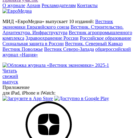
О журнале
Архив
Рекламодателям
Контакты
МИД «ЕвроМедиа» выпускает 10 изданий:
Вестник
экономики Евразийского союза
Вестник. Строительство.
Архитектура. Инфраструктура
Вестник агропромышленного
комплекса
Здравоохранение России
Российское образование
Социальная защита в России
Вестник. Северный Кавказ
Вестник Поволжье
Вестник Северо-Запада
общероссийский
журнал «Нация»
Читать
свежий
выпуск
Приложение
для iPad, iPhone и iWatch: