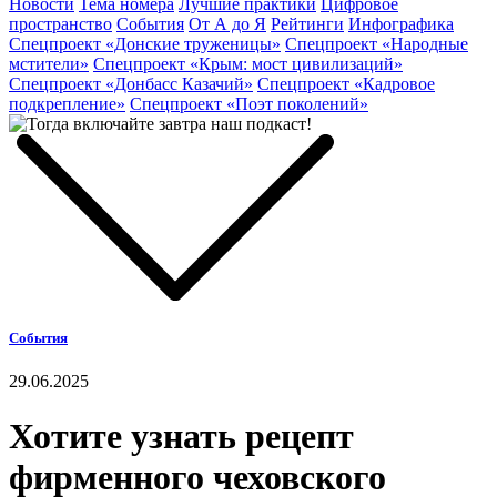
Новости
Тема номера
Лучшие практики
Цифровое
пространство
События
От А до Я
Рейтинги
Инфографика
Спецпроект «Донские труженицы»
Спецпроект «Народные
мстители»
Спецпроект «Крым: мост цивилизаций»
Спецпроект «Донбасс Казачий»
Спецпроект «Кадровое
подкрепление»
Спецпроект «Поэт поколений»
События
29.06.2025
Хотите узнать рецепт
фирменного чеховского