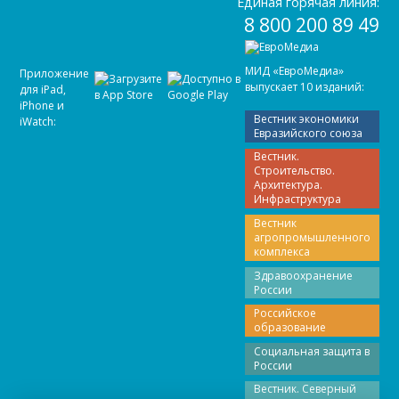
Единая горячая линия:
8 800 200 89 49
МИД «ЕвроМедиа»
Приложение
выпускает 10 изданий:
для iPad,
iPhone и
Вестник экономики
iWatch:
Евразийского союза
Вестник.
Строительство.
Архитектура.
Инфраструктура
Вестник
агропромышленного
комплекса
Здравоохранение
России
Российское
образование
Социальная защита в
России
Вестник. Северный