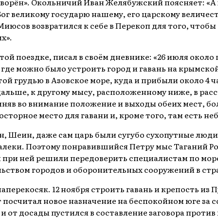
творён». Окольничий Иван Желябужский поясняет: «А
г великому государю нашему, его царскому величеству
июсов возвратился к себе в Перекоп для того, чтобы 
х».
той поездке, писал в своём дневнике: «26 июля около
 где можно было устроить город и гавань на крымской
й грудью в Азовское море, куда и прибыли около 4 ч
дальше, к другому мысу, расположенному ниже, в рас
иняв во внимание положение и выходы обеих мест, бо
осторное место для гавани и, кроме того, там есть н
н, Шеин, даже сам царь были сугубо сухопутные люд
далеки. Поэтому понравившийся Петру мыс Таганий Р
и при ней решили передоверить специалистам по мо
льством городов и оборонительных сооружений в стр
наперекосяк. 12 ноября строить гавань и крепость и
посчитал новое назначение на беспокойном юге за с
и от досады пустился в составление заговора против