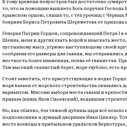
К тому времени полуостров был достаточно «умиро
то, что за помощию вышнего Бога поручил Господь Бо
крымскою ордою, слыша то, с тех урочищ с Чёрных М
боярина Бориса Петровича Шереметева от прихода и
Генерал Патрик Гордон, сопровождавший Петра I в э
Шеина, меня и других ехать водой и изыскать место,
пустынному мысу, угрюмо выступающему своей круто
сообразив его размеры для гавани, мы отправились 
местность более низменная, почва её глинистая. Пр
Там высокий скалистый берег, море глубоко, есть пр
Стоит заметить, что присутствующие в лодке Гордо
моря казаки от морского строительства оказались 
вариантом. Миссию выбора места гавани и крепост
приказа (князь Яков Одоевский), ведавшим строите
Но, как обычно, без тяжкой дубины царя всё пошло 
подполковник и думный дворянин Иван Циклер. Тот 
месте воеводы в прибыльном уральском Верхотурье, 