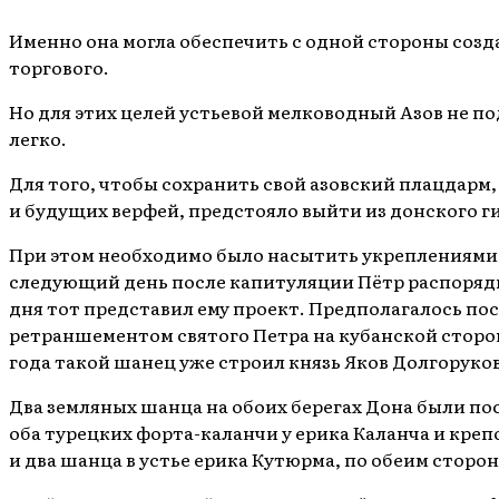
Именно она могла обеспечить с одной стороны созд
торгового.
Но для этих целей устьевой мелководный Азов не п
легко.
Для того, чтобы сохранить свой азовский плацдарм,
и будущих верфей, предстояло выйти из донского ги
При этом необходимо было насытить укреплениями д
следующий день после капитуляции Пётр распоряди
дня тот представил ему проект. Предполагалось пос
ретраншементом святого Петра на кубанской сторон
года такой шанец уже строил князь Яков Долгоруко
Два земляных шанца на обоих берегах Дона были пос
оба турецких форта-каланчи у ерика Каланча и кре
и два шанца в устье ерика Кутюрма, по обеим сторо