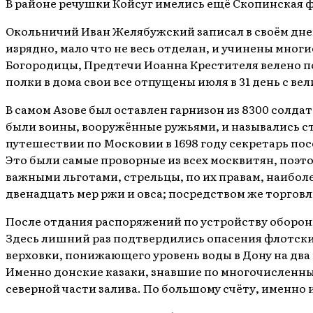
В районе речушки Койсуг имелись ещё Скопинская ф
Окольничий Иван Желябужский записал в своём днев
изрядно, мало что не весь отделан, и учинены многи
Богородицы, Предтечи Иоанна Крестителя велено по
полки в дома свои все отпущены июля в 31 день с в
В самом Азове был оставлен гарнизон из 8300 солда
были воины, вооружённые ружьями, и назывались ст
путешествии по Московии в 1698 году секретарь пос
Это были самые проворные из всех москвитян, поэт
важными льготами, стрельцы, по их правам, наиболе
двенадцать мер ржи и овса; посредством же торговл
После отдания распоряжений по устройству оборон
Здесь лишний раз подтвердились опасения флотских
верховки, понижающего уровень воды в Дону на два
Именно донские казаки, знавшие по многочисленным
северной части залива. По большому счёту, именн