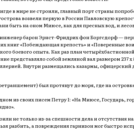
игде в мире не строили, главный порт страны попроб
луострова возвели первую в России Павловскую крепо
ни быть на оном Миюсе, как для пресных вод, и лесов
инженер барон Эрнст-Фридрих фон Боргсдорф — перв
их книг «Побеждающая крепость» и «Поверенные вои
кого боевого опыта. Как раз план четырёхбастионно
ие представляло собой земляной вал размером 237 x 
тиллерией. Внутри размещались казармы, офицерский
ретраншемент) был протянут до моря, где на остров
ном из своих писем Петру I: «На Миюсе, Государь, го
ядно».
оили не только из-за спешности дела и отсутствия н
зя разбить, а повреждения гарнизон мог быстро исп