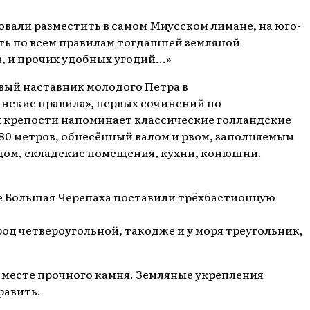
овали разместить в самом Миусском лимане, на юго-
сть по всем правилам тогдашней земляной
, и прочих удобных угодий...»
ый наставник молодого Петра в
нские правила», первых сочинений по
й крепости напоминает классические голландские
80 метров, обнесённый валом и рвом, заполняемым
 дом, складские помещения, кухни, конюшни.
ке Большая Черепаха поставили трёхбастионную
род четвероугольной, такодже и у моря треугольник,
а месте прочного камня. Земляные укрепления
равить.