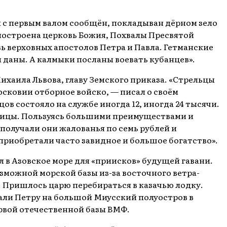
 с первым валом сообщён, покладыван дёрном зело
и построена церковь Божия, Похвалы Пресвятой
ь верховных апостолов Петра и Павла. Гетманские
ы даны. А калмыки посланы воевать кубанцев».
Михаила Львова, главу Земского приказа. «Стрельцы
осковии отборное войско, — писал о своём
в состояло на службе иногда 12, иногда 24 тысячи.
толицы. Пользуясь большими преимуществами и
получали они жалованья по семь рублей и
приобретали часто завидное и большое богатство».
в Азовское море для «приисков» будущей гавани.
зможной морской базы из-за восточного ветра-
. Пришлось царю перебираться в казачью лодку.
зали Петру на большой Миусский полуостров в
рвой отечественной базы ВМФ.