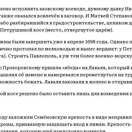
оручено исполнять азовскому воеводе, думному дьяку 
также оказался вовлечён в заговор. И Матвей Степан
слабо разбиравшийся в градостроительстве, целиком 
Петрушиной косе (место, отвергнутое царём).
ны были завершить уже в апреле 1698 года. Однако 
ично протопал по мелководью и вынес вердикт: у Пе
а). Строить Павлополь, а уж тем более военно-морску
ю Прозоровскому пришла «ябеда» на Лаваля, который 
омышлял об измене и намеревался переметнуться на т
ожность бежать. Лаваля заковали в железо и отправи
ой косе решено было оставить лишь для возведения 
 году заложили Семёновскую крепость в виде неправил
роны, призванную защищать вход в лиман. Крепость 
гавани, которую ещё предстояло возвести.