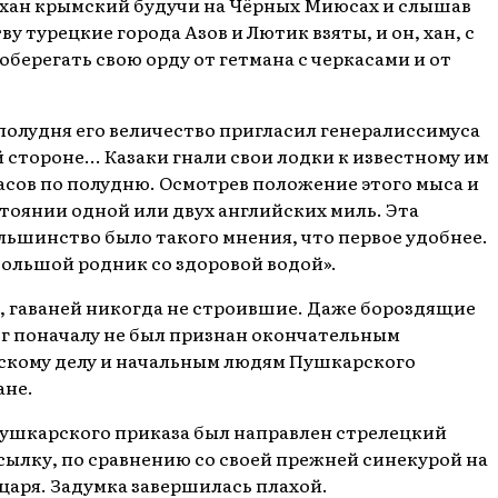
 хан крымский будучи на Чёрных Миюсах и слышав
 турецкие города Азов и Лютик взяты, и он, хан, с
оберегать свою орду от гетмана с черкасами и от
 полудня его величество пригласил генералиссимуса
 стороне... Казаки гнали свои лодки к известному им
асов по полудню. Осмотрев положение этого мыса и
стоянии одной или двух английских миль. Эта
льшинство было такого мнения, что первое удобнее.
ебольшой родник со здоровой водой».
и, гаваней никогда не строившие. Даже бороздящие
ог поначалу не был признан окончательным
рскому делу и начальным людям Пушкарского
ане.
з Пушкарского приказа был направлен стрелецкий
сылку, по сравнению со своей прежней синекурой на
 царя. Задумка завершилась плахой.