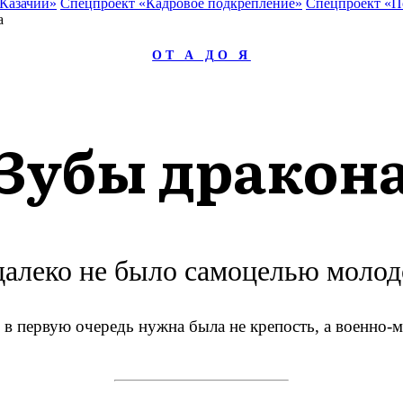
 Казачий»
Спецпроект «Кадровое подкрепление»
Спецпроект «П
ОТ А ДО Я
Зубы дракон
далеко не было самоцелью молод
 в первую очередь нужна была не крепость, а военно-м