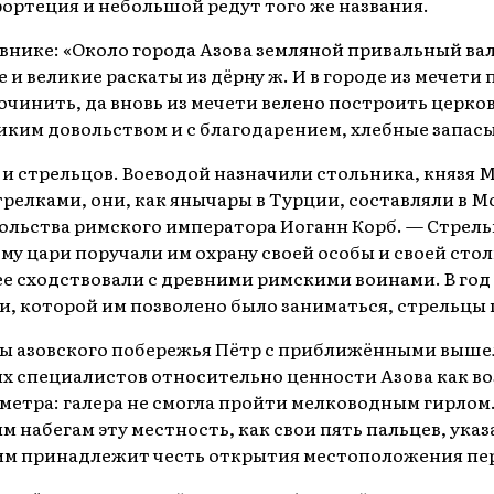
ортеция и небольшой редут того же названия.
нике: «Около города Азова земляной привальный вал
е и великие раскаты из дёрну ж. И в городе из мечет
чинить, да вновь из мечети велено построить церков
еликим довольством и с благодарением, хлебные запас
т и стрельцов. Воеводой назначили стольника, князя 
релками, они, как янычары в Турции, составляли в М
ольства римского императора Иоганн Корб. — Стрельцо
ому цари поручали им охрану своей особы и своей с
е сходствовали с древними римскими воинами. В год 
и, которой им позволено было заниматься, стрельцы 
ы азовского побережья Пётр с приближёнными вышел 
 специалистов относительно ценности Азова как во
 метра: галера не смогла пройти мелководным гирлом
 набегам эту местность, как свои пять пальцев, ука
о им принадлежит честь открытия местоположения пе