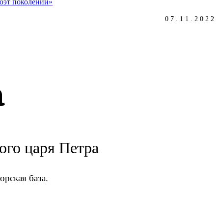
оэт поколений»
07.11.2022
а
ого царя Петра
орская база.