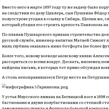
Вместо него в марте 1697 году ту же задачу было п
на следствии по делу Циклера, сын Пушкина Фёдор 
полуострове угодил в ссылку в Сибирь. Щепин же, 
который убедил его строить крепость Павлополь на 
По планам Пушкарского приказа строительство долж
русской службе, инженер-капитан Матвей Симонт л
миль глубина оказалась ниже ботфорта (не более фут
Более того, новому воеводе азовскому князю Алексе
рассориться со всеми вокруг. Дескать, иноземец п
найдены письма, в которых тот прямо обсуждал возм
А столь непонравившееся Петру место на Петрушин
У устья Миусского лимана на Беглицкой косе в 1698
бастионами и двумя полубастионами со степной сто
таможенного пункта и форпоста большой крепости-