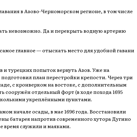
лавания в Азово-Черноморском регионе, в том числе
жать невозможно. Да и перекрыть водную артерию
 самое главное — отыскать место для удобной гавани
 и турецких попыток вернуть Азов. Уже на
подготовил план перестройки крепости. Через три
паде, с кронверком на востоке, с дополнительным
ь сооружён отдельный форт (в ходе похода 1695
несколькими укреплёнными пунктами.
мом начале осады, в мае 1696 года. Восстановили
оены батарея напротив современного хутора Дугино
же время служили и маяками.