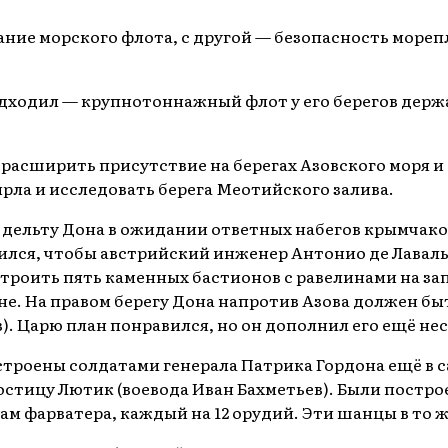
ание морского флота, с другой — безопасность мореп
одходил — крупнотоннажный флот у его берегов дер
 расширить присутствие на берегах Азовского моря и
рла и исследовать берега Меотийского залива.
ельту Дона в ожидании ответных набегов крымчаков
лся, чтобы австрийский инженер Антонио де Лаваль 
троить пять каменных бастионов с равелинами на за
е. На правом берегу Дона напротив Азова должен быт
в). Царю план понравился, но он дополнил его ещё 
троены солдатами генерала Патрика Гордона ещё в са
постицу Лютик (воевода Иван Бахметьев). Были постр
нам фарватера, каждый на 12 орудий. Эти шанцы в то 