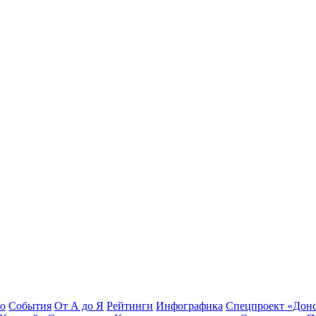
во
События
От А до Я
Рейтинги
Инфографика
Спецпроект «Дон