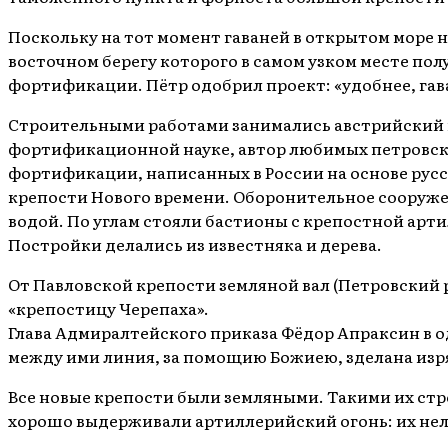
Поскольку на тот момент гаваней в открытом море н
восточном берегу которого в самом узком месте по
фортификации. Пётр одобрил проект: «удобнее, гава
Строительными работами занимались австрийский 
фортификационной науке, автор любимых петровск
фортификации, написанных в России на основе русс
крепости Нового времени. Оборонительное сооружен
водой. По углам стояли бастионы с крепостной ар
Постройки делались из известняка и дерева.
От Павловской крепости земляной вал (Петровский 
«крепостицу Черепаха».
Глава Адмиралтейского приказа Фёдор Апраксин в од
между ими линия, за помощию Божиею, зделана изр
Все новые крепости были земляными. Такими их стр
хорошо выдерживали артиллерийский огонь: их нель