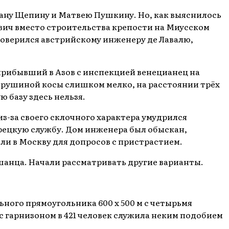
Ивану Щепину и Матвею Пушкину. Но, как выяснилось
ович вместо строительства крепости на Миусском
доверился австрийскому инженеру де Лавалю,
прибывший в Азов с инспекцией венецианец на
трушиной косы слишком мелко, на расстоянии трёх
ю базу здесь нельзя.
из-за своего склочного характера умудрился
урецкую службу. Дом инженера был обыскан,
ли в Москву для допросов с пристрастием.
шанца. Начали рассматривать другие варианты.
ьного прямоугольника 600 х 500 м с четырьмя
с гарнизоном в 421 человек служила неким подобием