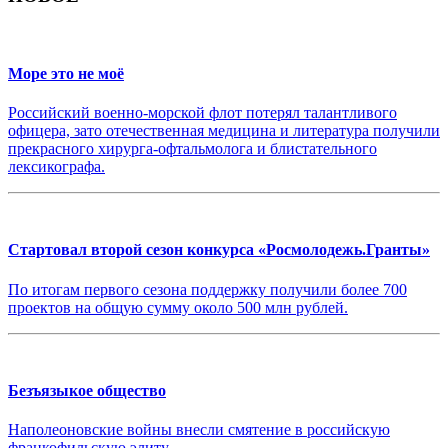
Море это не моё
Российский военно-морской флот потерял талантливого
офицера, зато отечественная медицина и литература получили
прекрасного хирурга-офтальмолога и блистательного
лексикографа.
Стартовал второй сезон конкурса «Росмолодежь.Гранты»
По итогам первого сезона поддержку получили более 700
проектов на общую сумму около 500 млн рублей.
Безъязыкое общество
Наполеоновские войны внесли смятение в российскую
франкофильскую элиту.