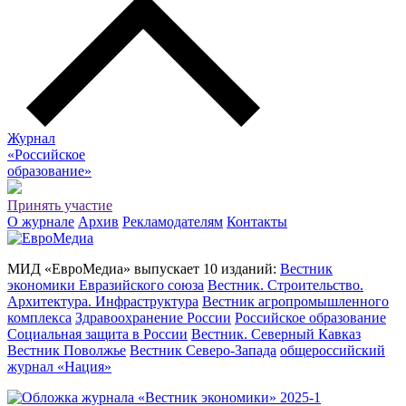
Журнал
«Российское
о
бразование»
Принять участие
О журнале
Архив
Рекламодателям
Контакты
МИД «ЕвроМедиа» выпускает 10 изданий:
Вестник
экономики Евразийского союза
Вестник. Строительство.
Архитектура. Инфраструктура
Вестник агропромышленного
комплекса
Здравоохранение России
Российское образование
Социальная защита в России
Вестник. Северный Кавказ
Вестник Поволжье
Вестник Северо-Запада
общероссийский
журнал «Нация»