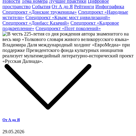
Новости
Тема номера
Лучшие практики
Цифровое
пространство
События
От А до Я
Рейтинги
Инфографика
Спецпроект «Донские труженицы»
Спецпроект «Народные
мстители»
Спецпроект «Крым: мост цивилизаций»
Спецпроект «Донбасс Казачий»
Спецпроект «Кадровое
подкрепление»
Спецпроект «Поэт поколений»
От А до Я
29.05.2026