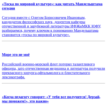
«Тоска по мировой культуре»: как читать Мандельштама
сегодня
Сегодня вместе с Олегом Борисовичем Ивановым,
кандидатом философских наук, доцентом кафедры
отечественной и зарубежной литературы ИФЖиМКК ЮФУ,
разбираемся, почему ключом к пониманию Мандельштама
становится «тоска по мировой культуре».
Море это не моё
Российский военно-морской флот потерял талантливого
офицера, зато отечественная медицина и литература получили
прекрасного хирурга-офтальмолога и блистательного
лексикографа.
«Когда педагогу говорят: «У тебя все получится! Дерзай,
мы поможем!», это важно»