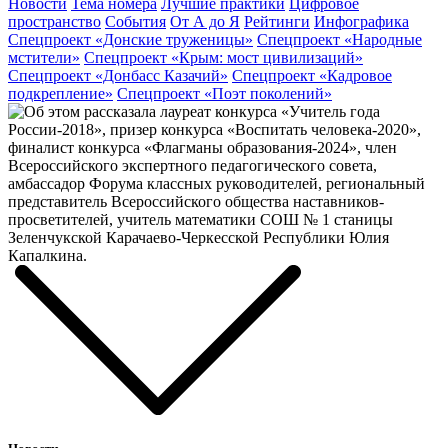
Новости
Тема номера
Лучшие практики
Цифровое
пространство
События
От А до Я
Рейтинги
Инфографика
Спецпроект «Донские труженицы»
Спецпроект «Народные
мстители»
Спецпроект «Крым: мост цивилизаций»
Спецпроект «Донбасс Казачий»
Спецпроект «Кадровое
подкрепление»
Спецпроект «Поэт поколений»