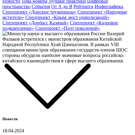
Новости
Тема номера
Лучшие практики
Цифровое
пространство
События
От А до Я
Рейтинги
Инфографика
Спецпроект «Донские труженицы»
Спецпроект «Народные
мстители»
Спецпроект «Крым: мост цивилизаций»
Спецпроект «Донбасс Казачий»
Спецпроект «Кадровое
подкрепление»
Спецпроект «Поэт поколений»
Новости
18.04.2024