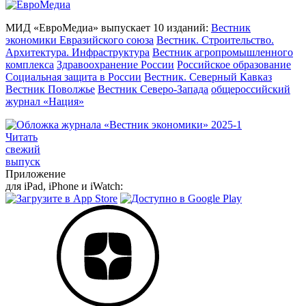
МИД «ЕвроМедиа» выпускает 10 изданий:
Вестник
экономики Евразийского союза
Вестник. Строительство.
Архитектура. Инфраструктура
Вестник агропромышленного
комплекса
Здравоохранение России
Российское образование
Социальная защита в России
Вестник. Северный Кавказ
Вестник Поволжье
Вестник Северо-Запада
общероссийский
журнал «Нация»
Читать
свежий
выпуск
Приложение
для iPad, iPhone и iWatch: