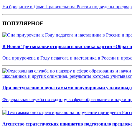
На брифинге в Доме Правительства России подведены предвари
ПОПУЛЯРНОЕ
В Новой Третьяковке открылась выставка картин «Образ п
Она приурочена к Году педагога и наставника в России и прох
При поступлении в вузы самыми популярными у олимпиадн
Федеральная служба по надзору в сфере образования и науки п
Агентство стратегических инициатив подготовило предлож