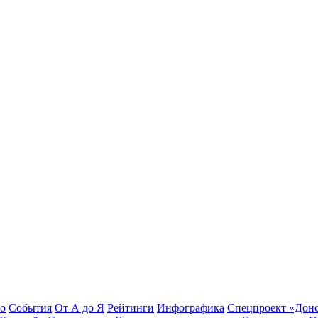
во
События
От А до Я
Рейтинги
Инфографика
Спецпроект «Дон