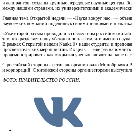
и аспирантов, созданы крупные передовые научные центры. З
между нашими странами, их университетскими и академическ
Главная тема Открытой недели — «Наука вокруг нас» — объед
наукоемких компаний поделились своими знаниями и практикам
«Уже второй раз мы проводили в совместном российско-китай
тем, кто разделяет нашу убежденность в том, что именно наук
В рамках Открытой недели Nauka 0+ наши студенты и преподав
просветительских мероприятий. Их цель — еще раз напомнить 
продемонстрировать, как открытия ученых влияют на наше на
С российской стороны фестиваль организовало Минобрнауки Р
и корпораций. С китайской стороны организаторами выступил
ФОТО: ПРАВИТЕЛЬСТВО РОССИИ.