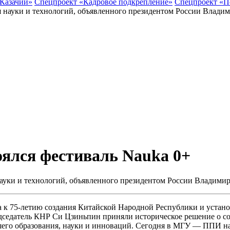
 Казачий»
Спецпроект «Кадровое подкрепление»
Спецпроект «П
ялся фестиваль Nauka 0+
науки и технологий, объявленного президентом России Владим
а к 75-летию создания Китайской Народной Республики и уста
едседатель КНР Си Цзиньпин приняли историческое решение о с
его образования, науки и инноваций. Сегодня в МГУ — ППИ на 1