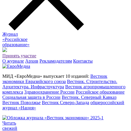
Журнал
«Российское
о
бразование»
Принять участие
О журнале
Архив
Рекламодателям
Контакты
МИД «ЕвроМедиа» выпускает 10 изданий:
Вестник
экономики Евразийского союза
Вестник. Строительство.
Архитектура. Инфраструктура
Вестник агропромышленного
комплекса
Здравоохранение России
Российское образование
Социальная защита в России
Вестник. Северный Кавказ
Вестник Поволжье
Вестник Северо-Запада
общероссийский
журнал «Нация»
Читать
свежий