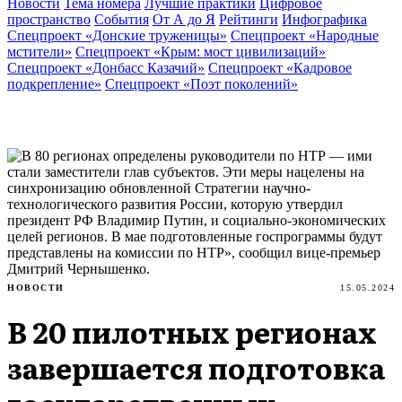
Новости
Тема номера
Лучшие практики
Цифровое
пространство
События
От А до Я
Рейтинги
Инфографика
Спецпроект «Донские труженицы»
Спецпроект «Народные
мстители»
Спецпроект «Крым: мост цивилизаций»
Спецпроект «Донбасс Казачий»
Спецпроект «Кадровое
подкрепление»
Спецпроект «Поэт поколений»
НОВОСТИ
15.05.2024
В 20 пилотных регионах
завершается подготовка