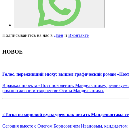
Подписывайтесь на нас в
Дзен
и
Вконтакте
НОВОЕ
Голос, переживший эпоху: вышел графический роман «Поэ
В рамках проекта «Поэт поколений: Мандельштам», реализуе
роман о жизни и творчестве Осипа Мандельштама.
«Тоска по мировой культуре»: как читать Мандельштама се
Сегодня вместе с Олегом Борисовичем Ивановым, кандидатом