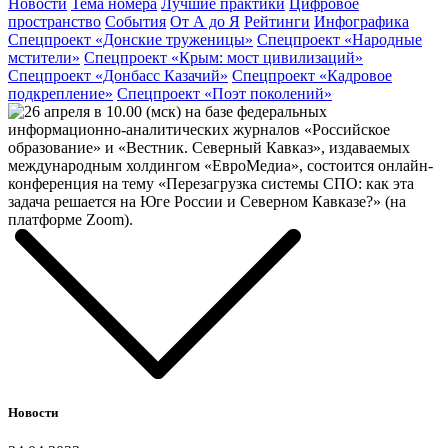
Новости
Тема номера
Лучшие практики
Цифровое
пространство
События
От А до Я
Рейтинги
Инфографика
Спецпроект «Донские труженицы»
Спецпроект «Народные
мстители»
Спецпроект «Крым: мост цивилизаций»
Спецпроект «Донбасс Казачий»
Спецпроект «Кадровое
подкрепление»
Спецпроект «Поэт поколений»
Новости