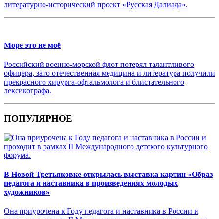
литературно-исторический проект «Русская Далиада».
Море это не моё
Российский военно-морской флот потерял талантливого
офицера, зато отечественная медицина и литература получили
прекрасного хирурга-офтальмолога и блистательного
лексикографа.
ПОПУЛЯРНОЕ
В Новой Третьяковке открылась выставка картин «Образ
педагога и наставника в произведениях молодых
художников»
Она приурочена к Году педагога и наставника в России и