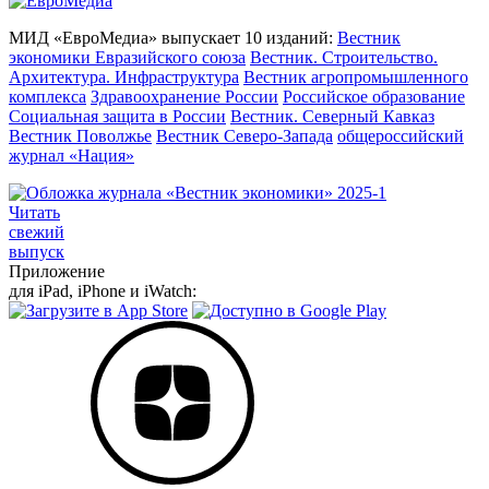
МИД «ЕвроМедиа» выпускает 10 изданий:
Вестник
экономики Евразийского союза
Вестник. Строительство.
Архитектура. Инфраструктура
Вестник агропромышленного
комплекса
Здравоохранение России
Российское образование
Социальная защита в России
Вестник. Северный Кавказ
Вестник Поволжье
Вестник Северо-Запада
общероссийский
журнал «Нация»
Читать
свежий
выпуск
Приложение
для iPad, iPhone и iWatch: