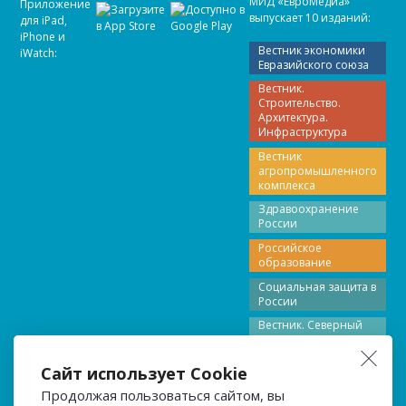
МИД «ЕвроМедиа»
Приложение
выпускает 10 изданий:
для iPad,
iPhone и
Вестник экономики
iWatch:
Евразийского союза
Вестник.
Строительство.
Архитектура.
Инфраструктура
Вестник
агропромышленного
комплекса
Здравоохранение
России
Российское
образование
Социальная защита в
России
Вестник. Северный
Кавказ
Вестник Поволжье
Сайт использует Cookie
Вестник Северо-
Продолжая пользоваться сайтом, вы
Запада