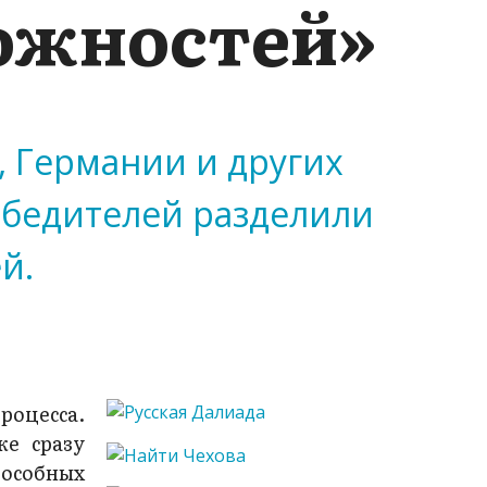
можностей»
, Германии и других
обедителей разделили
й.
роцесса.
же сразу
особных