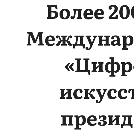
Более 2
Междунар
«Цифро
искусс
презид