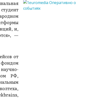
икальная
 студент
народном
латформы
нций, и,
ются», —
ейсов от
 фондом
 научно-
ком РФ,
нальным
олтеха,
brains,