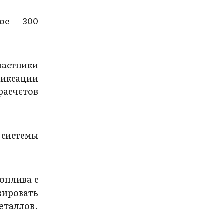
рое — 300
астники
фиксации
расчетов
 системы
оплива с
зировать
еталлов.