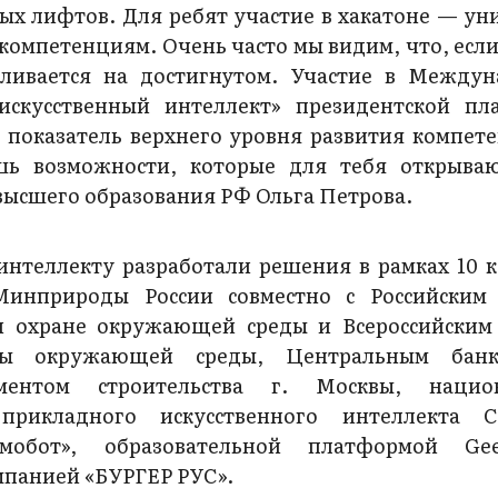
ых лифтов. Для ребят участие в хакатоне — ун
компетенциям. Очень часто мы видим, что, если
вливается на достигнутом. Участие в Между
искусственный интеллект» президентской п
 показатель верхнего уровня развития компете
шь возможности, которые для тебя открыва
 высшего образования РФ Ольга Петрова.
интеллекту разработали решения в рамках 10 к
Минприроды России совместно с Российским
 охране окружающей среды и Всероссийским
раны окружающей среды, Центральным бан
аментом строительства г. Москвы, нацио
рикладного искусственного интеллекта Ск
мобот», образовательной платформой Geek
мпанией «БУРГЕР РУС».