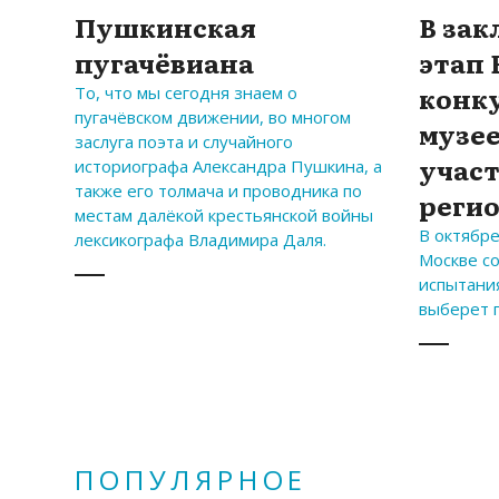
Пушкинская
В за
пугачёвиана
этап 
конк
То, что мы сегодня знаем о
пугачёвском движении, во многом
музее
заслуга поэта и случайного
участ
историографа Александра Пушкина, а
также его толмача и проводника по
реги
местам далёкой крестьянской войны
В октябр
лексикографа Владимира Даля.
Москве с
испытани
выберет 
ПОПУЛЯРНОЕ