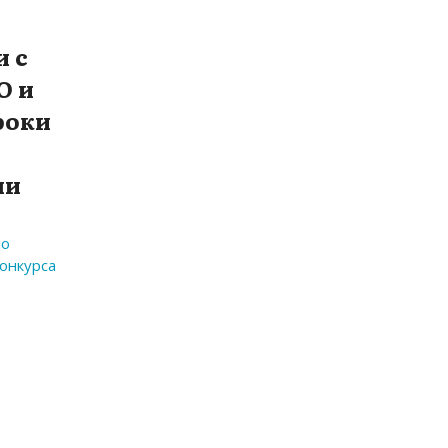
и с
О и
роки
ми
ло
конкурса