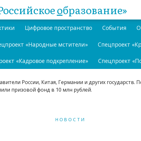
Российское
о
бразование»
ктики
Цифровое пространство
События
О
ецпроект «Народные мстители»
Спецпроект «К
роект «Кадровое подкрепление»
Спецпроект «П
НОВОСТИ