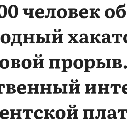
000 человек о
одный хакато
вой прорыв.
твенный инт
ентской пл