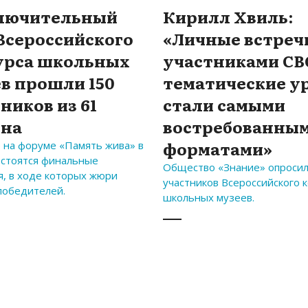
ключительный
Кирилл Хвиль:
Всероссийского
«Личные встреч
урса школьных
участниками СВ
в прошли 150
тематические у
ников из 61
стали самыми
она
востребованны
форматами»
е на форуме «Память жива» в
остоятся финальные
Общество «Знание» опроси
я, в ходе которых жюри
участников Всероссийского 
победителей.
школьных музеев.