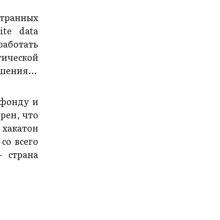
странных
ite data
работать
тической
шения...
 фонду и
рен, что
 хакатон
со всего
— страна