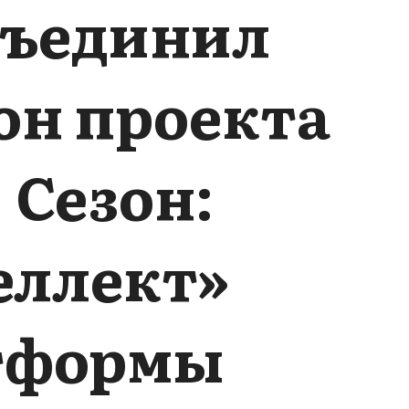
бъединил
н проекта
 Сезон:
еллект»
атформы