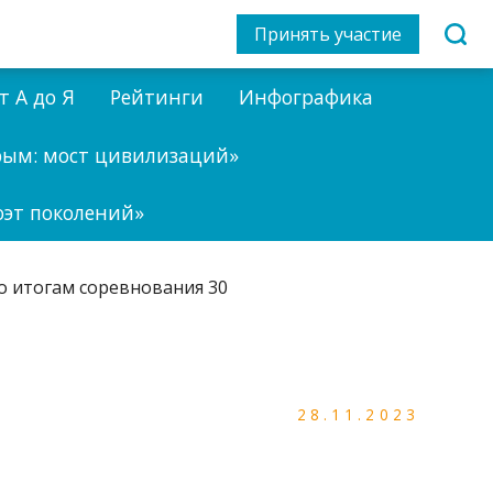
Принять участие
т А до Я
Рейтинги
Инфографика
рым: мост цивилизаций»
оэт поколений»
28.11.2023