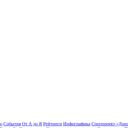
во
События
От А до Я
Рейтинги
Инфографика
Спецпроект «Дон