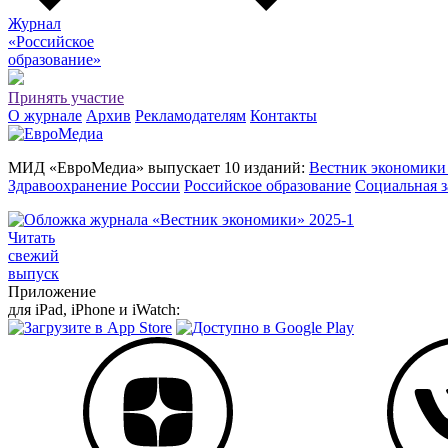
Журнал
«Российское
о
бразование»
Принять участие
О журнале
Архив
Рекламодателям
Контакты
МИД «ЕвроМедиа» выпускает 10 изданий:
Вестник экономики
Здравоохранение России
Российское образование
Социальная з
Читать
свежий
выпуск
Приложение
для iPad, iPhone и iWatch: