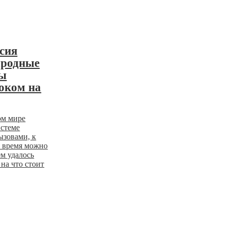
сия
ародные
сы
оком на
ом мире
истеме
ызовами, к
я время можно
м удалось
на что стоит