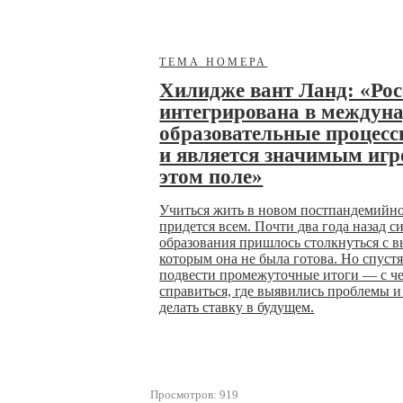
ТЕМА НОМЕРА
Хилидже вант Ланд: «Рос
интегрирована в междун
образовательные процес
и является значимым игр
этом поле»
Учиться жить в новом постпандемийн
придется всем. Почти два года назад с
образования пришлось столкнуться с в
которым она не была готова. Но спуст
подвести промежуточные итоги — с че
справиться, где выявились проблемы и 
делать ставку в будущем.
Просмотров: 919