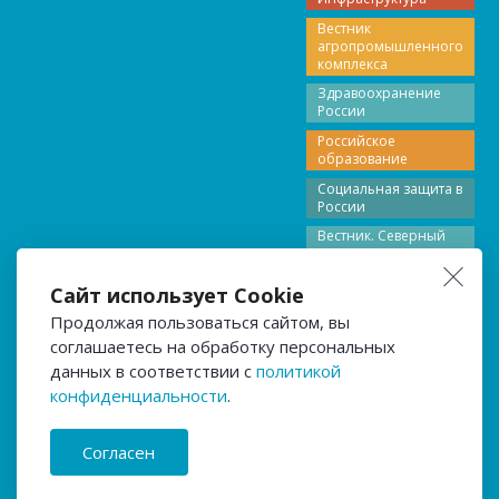
Вестник
агропромышленного
комплекса
Здравоохранение
России
Российское
образование
Социальная защита в
России
Вестник. Северный
Кавказ
Вестник Поволжье
Сайт использует Cookie
Вестник Северо-
Продолжая пользоваться сайтом, вы
Запада
соглашаетесь на обработку персональных
общероссийский
данных в соответствии с
политикой
журнал «Нация»
конфиденциальности
.
Любое использование материалов допускается только с согласия
редакции.
Согласен
Политика конфиденциальности