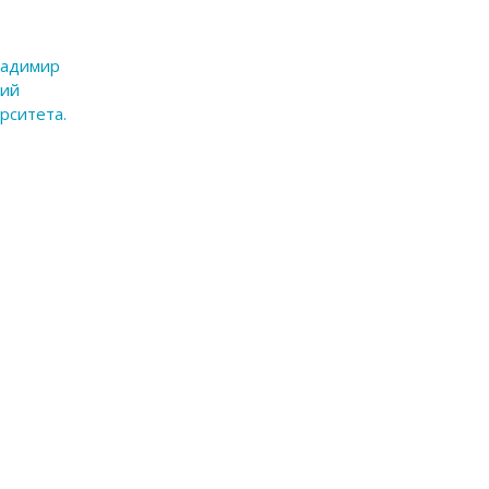
ладимир
кий
рситета.