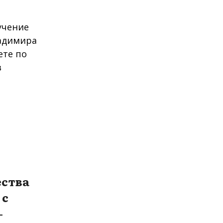
ства
 с
-