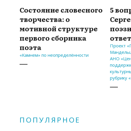
Состояние словесного
5 воп
творчества: о
Серге
мотивной структуре
поэзи
первого сборника
отве
поэта
Проект «
Мандельш
«Камнем» по неопределённости
АНО «Цен
поддержк
культурн
рубрику «
ПОПУЛЯРНОЕ