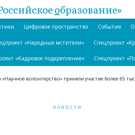
Российское
о
бразование»
ктики
Цифровое пространство
События
О
ецпроект «Народные мстители»
Спецпроект «К
роект «Кадровое подкрепление»
Спецпроект «П
НОВОСТИ