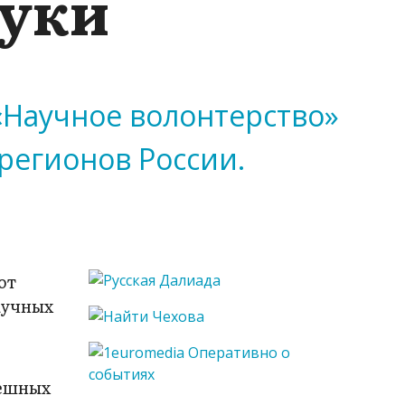
ауки
«Научное волонтерство»
 регионов России.
ют
аучных
пешных