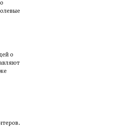
го
полевые
дей о
равляют
уже
нтеров.