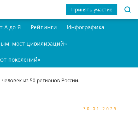
Принять участие
т А до Я
Рейтинги
Инфографика
рым: мост цивилизаций»
оэт поколений»
30.01.2025