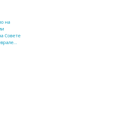
ло на
ии
на Совете
еврале…