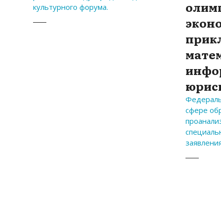
олим
культурного форума.
экон
прик
мате
инфо
юрис
Федераль
сфере об
проанализ
специаль
заявлени