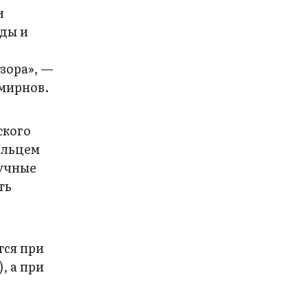
и
еды и
а
зора», —
мирнов.
ского
ольцем
аучные
ть
.
тся при
, а при