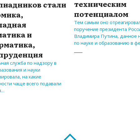
техническим
пиадников стали
потенциалом
омика,
ладная
Тем самым оно отреагирова
поручение президента Росс
матика и
Владимира Путина, данное 
рматика,
по науке и образованию в ф
пруденция
ная служба по надзору в
разования и науки
ировала, на какие
ности чаще всего подавали
я…